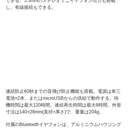
できる。3.5mmのステレオミニイヤフォン出力も搭載
し、有線接続もできる。
連続防止60秒までの音飛び防止機能も搭載。電源は単三
電池×2本、またはmicroUSBからの供給で動作する。待
機時間は最大120時間、連続再生時間は最大8時間。外形
寸法は140×28mm(直径×厚さ)で、重量は204g。
付属のBluetoothイヤフォンは、アルミニウムハウジング