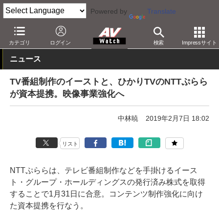
Powered by
Translate
AV Watch
コンテンツ・サービス
映像配信
ひかりTV
カテゴリ
ログイン
検索
Impressサイト
ニュース
TV番組制作のイーストと、ひかりTVのNTTぷらら
が資本提携。映像事業強化へ
中林暁
2019年2月7日 18:02
リスト
NTTぷららは、テレビ番組制作などを手掛けるイース
ト・グループ・ホールディングスの発行済み株式を取得
することで1月31日に合意。コンテンツ制作強化に向け
た資本提携を行なう。