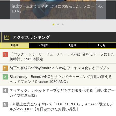
望遠ブーム来てる!? 9年ぶりに大復活した、ソニー「RX
10 V」
●
●
●
アクセスランキング
1時間
24時間
1週間
1カ月
「バック・トゥ・ザ・フューチャー」の時計台をモチーフにした
腕時計。1985本限定
純正の有線CarPlay/Android Autoをワイヤレス化するアダプタ
Skullcandy、BoseのANCとサウンドチューニング採用の震える
ヘッドフォン「Crusher 1080 ANC」
ティアック、カセットテープなどをデジタル化する「思い出アー
カイブ推進活動」
JBL最上位完全ワイヤレス「TOUR PRO 3」、Amazon限定モデ
ルが25% OFF【今日みつけたお買い得品】