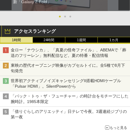
新「Galaxy Z Fold」
●
●
●
アクセスランキング
1時間
24時間
1週間
1カ月
金ロー「ナウシカ」、「真夏の怪奇ファイル」、ABEMAで「葬
送のフリーレン」無料配信など。夏の特番・配信情報
東映の歴代オープニング映像がカプセルトイに。全5種で8月下
旬発売
世界初アクティブノイズキャンセリングII搭載HDMIケーブル
「Pulsar HDMI」。SilentPowerから
「バック・トゥ・ザ・フューチャー」の時計台をモチーフにした
腕時計。1985本限定
「借りぐらしのアリエッティ」日テレで今夜。3週連続ジブリの
第一夜
もっと見る