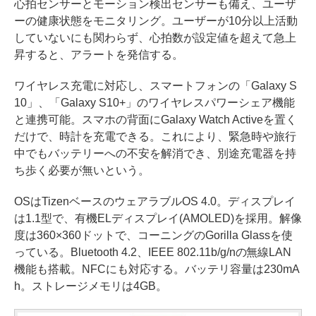
心拍センサーとモーション検出センサーも備え、ユーザ
ーの健康状態をモニタリング。ユーザーが10分以上活動
していないにも関わらず、心拍数が設定値を超えて急上
昇すると、アラートを発信する。
ワイヤレス充電に対応し、スマートフォンの「Galaxy S
10」、「Galaxy S10+」のワイヤレスパワーシェア機能
と連携可能。スマホの背面にGalaxy Watch Activeを置く
だけで、時計を充電できる。これにより、緊急時や旅行
中でもバッテリーへの不安を解消でき、別途充電器を持
ち歩く必要が無いという。
OSはTizenベースのウェアラブルOS 4.0。ディスプレイ
は1.1型で、有機ELディスプレイ(AMOLED)を採用。解像
度は360×360ドットで、コーニングのGorilla Glassを使
っている。Bluetooth 4.2、IEEE 802.11b/g/nの無線LAN
機能も搭載。NFCにも対応する。バッテリ容量は230mA
h。ストレージメモリは4GB。