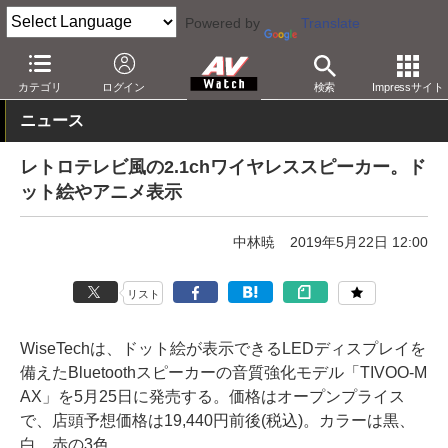
Powered by
Translate
AV Watch
製品
Bluetoothスピーカー
カテゴリ
ログイン
検索
Impressサイト
ニュース
レトロテレビ風の2.1chワイヤレススピーカー。ド
ット絵やアニメ表示
中林暁
2019年5月22日 12:00
リスト
WiseTechは、ドット絵が表示できるLEDディスプレイを
備えたBluetoothスピーカーの音質強化モデル「TIVOO-M
AX」を5月25日に発売する。価格はオープンプライス
で、店頭予想価格は19,440円前後(税込)。カラーは黒、
白、赤の3色。