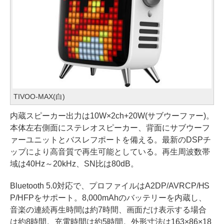
TIVOO-MAX(白)
内蔵スピーカー出力は10W×2ch+20W(サブウーファー)。
本体左右側面にステレオスピーカー、背面にサブウーフ
ァーユニットとバスレフポートを備える。最新のDSPチ
ップにより高音質で再生可能としている。再生周波数帯
域は40Hz～20kHz、SN比は80dB。
Bluetooth 5.0対応で、プロファイルはA2DP/AVRCP/HS
P/HFPをサポート。8,000mAhのバッテリーを内蔵し、
音楽の連続再生時間は約7時間、画面だけ表示する場合
は約8時間。充電時間は約5時間。外形寸法は163×86×18