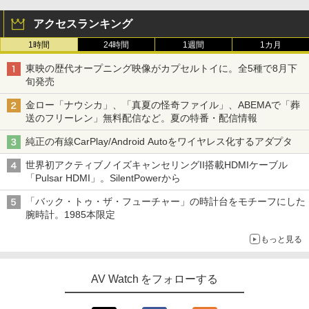
アクセスランキング
1時間
24時間
1週間
1カ月
東映の歴代オープニング映像がカプセルトイに。全5種で8月下
旬発売
金ロー「ナウシカ」、「真夏の怪奇ファイル」、ABEMAで「葬
送のフリーレン」無料配信など。夏の特番・配信情報
純正の有線CarPlay/Android Autoをワイヤレス化するアダプタ
世界初アクティブノイズキャンセリングII搭載HDMIケーブル
「Pulsar HDMI」。SilentPowerから
「バック・トゥ・ザ・フューチャー」の時計台をモチーフにした
腕時計。1985本限定
もっと見る
AV Watch をフォローする