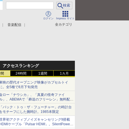
ログイン
Impress サイト
全カテゴリ
音楽配信
アクセスランキング
時間
24時間
1週間
1カ月
東映の歴代オープニング映像がカプセルトイ
に。全5種で8月下旬発売
金ロー「ナウシカ」、「真夏の怪奇ファイ
ル」、ABEMAで「葬送のフリーレン」無料配信
など。夏の特番・配信情報
「バック・トゥ・ザ・フューチャー」の時計台
をモチーフにした腕時計。1985本限定
世界初アクティブノイズキャンセリングII搭載
HDMIケーブル「Pulsar HDMI」。SilentPower
から