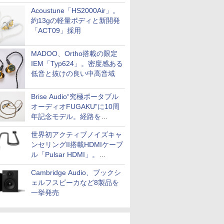
Acoustune「HS2000Air」。
約13gの軽量ボディと新開発
「ACT09」採用
MADOO、Ortho搭載の限定
IEM「Typ624」。密度感ある
低音と抜けの良い中高音域
Brise Audio“究極ポータブル
オーディオFUGAKU”に10周
年記念モデル。経路を
NISHIKIで統一。400万円
世界初アクティブノイズキャ
ンセリングII搭載HDMIケーブ
ル「Pulsar HDMI」。
SilentPowerから
Cambridge Audio、ブックシ
ェルフスピーカなど8製品を
一挙発売