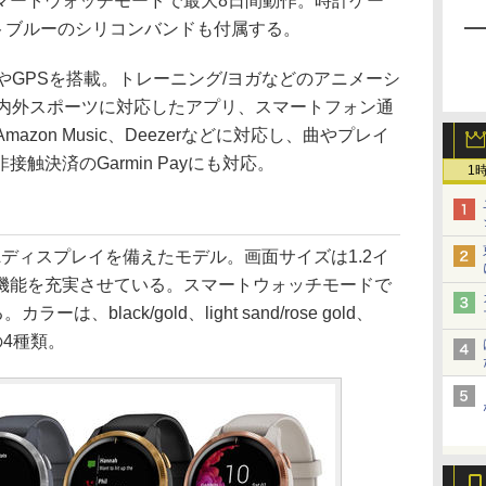
マートウォッチモードで最大8日間動作。時計ケー
トブルーのシリコンバンドも付属する。
やGPSを搭載。トレーニング/ヨガなどのアニメーシ
屋内外スポーツに対応したアプリ、スマートフォン通
mazon Music、Deezerなどに対応し、曲やプレイ
触決済のGarmin Payにも対応。
1
機ELディスプレイを備えたモデル。画面サイズは1.2イ
機能を充実させている。スマートウォッチモードで
、black/gold、light sand/rose gold、
ateの4種類。