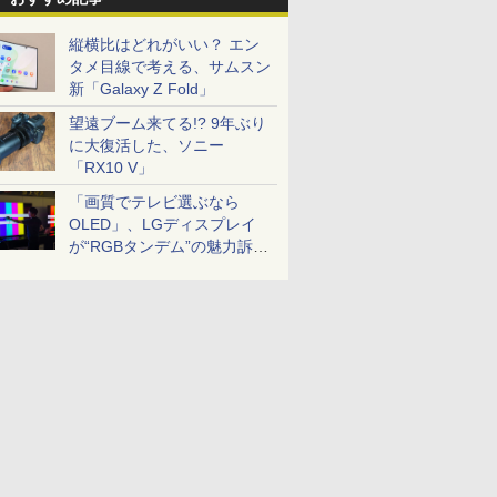
縦横比はどれがいい？ エン
タメ目線で考える、サムスン
新「Galaxy Z Fold」
望遠ブーム来てる!? 9年ぶり
に大復活した、ソニー
「RX10 V」
「画質でテレビ選ぶなら
OLED」、LGディスプレイ
が“RGBタンデム”の魅力訴
求。液晶とのガチ比較も