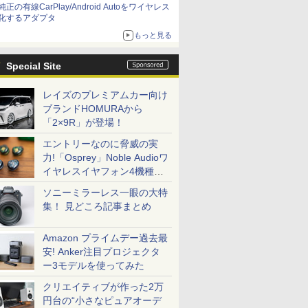
純正の有線CarPlay/Android Autoをワイヤレス
化するアダプタ
もっと見る
Special Site
レイズのプレミアムカー向け
ブランドHOMURAから
「2×9R」が登場！
エントリーなのに脅威の実
力!「Osprey」Noble Audioワ
イヤレスイヤフォン4機種を
一気に聴く
ソニーミラーレス一眼の大特
集！ 見どころ記事まとめ
Amazon プライムデー過去最
安! Anker注目プロジェクタ
ー3モデルを使ってみた
クリエイティブが作った2万
円台の“小さなピュアオーデ