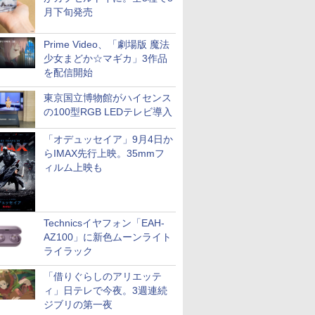
月下旬発売
Prime Video、「劇場版 魔法
少女まどか☆マギカ」3作品
を配信開始
東京国立博物館がハイセンス
の100型RGB LEDテレビ導入
「オデュッセイア」9月4日か
らIMAX先行上映。35mmフ
ィルム上映も
Technicsイヤフォン「EAH-
AZ100」に新色ムーンライト
ライラック
「借りぐらしのアリエッテ
ィ」日テレで今夜。3週連続
ジブリの第一夜