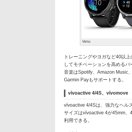
Venu
トレーニングやヨガなど40以
してモチベーションを高めるバ
音楽はSpotify、Amazon M
Garmin Payもサポートする。
vívoactive 4/4S、vívomove
vívoactive 4/4Sは、
サイズはvívoactive 4が4
利用できる。