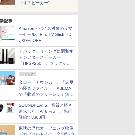
ィオスピーカー”
新記事
Amazonデバイス対象のサマ
ーセール。Fire TV Stick HD
が29% OFF
アバック、リビングに調和す
るシアタースピーカー
「HFSP250」。ブックシェ
ルフはペア3万円以下
トピック
金ロー「ナウシカ」、「真夏
の怪奇ファイル」、ABEMA
で「葬送のフリーレン」無料
配信など。夏の特番・配信情
SOUNDPEATS、音質と軽さ
報
追求した「Air6 Pro」。先行
登録で8383円
東映の歴代オープニング映像
がカプセルトイに。全5種で8