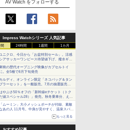
AV Watch をフォローする
Impress Watchシリーズ 人気記事
時間
24時間
1週間
1カ月
ユニクロ、今日から「お盆特別セール」。涼感
シアサッカーワンピース待望値下げ、撥水ギア
ショーツは1990円に
東映の歴代オープニング映像がカプセルトイ
に。全5種で8月下旬発売
カルディ、オンライン限定「ネコバッグ＆タン
ブラーセット」を一般販売。7月の抽選販売の
当選無効分
はやぶさ50％オフの「新幹線eチケット（トク
だ値スペシャル28）」発売。秋冬乗車分、えき
ねっと限定
「ムーミン」大小メッシュポーチが付録、素敵
なあの人 11月号。中身が見やすく、温泉スパに
も使える
もっと見る
おすすめ記事