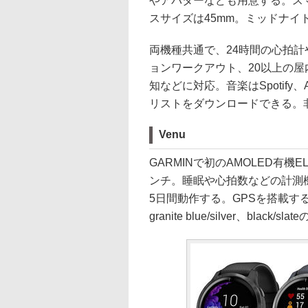
やアバターなども用意する。ス
スサイズは45mm。ミッドナイ
両機種共通で、24時間の心拍計
ョンワークアウト、20以上の
知などに対応。音楽はSpotify、A
リストをダウンロードできる。非接
Venu
GARMINで初のAMOLED有
ンチ。睡眠や心拍数などの計測
5日間動作する。GPSを搭載する。カラーは
granite blue/silver、black/sl