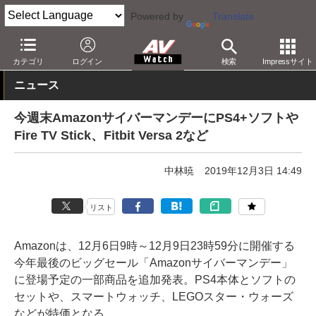
Powered by
Translate
AV Watch
動向
ショップ
セール
カテゴリ
ログイン
検索
Impressサイト
ニュース
今週末AmazonサイバーマンデーにPS4+ソフトや
Fire TV Stick、Fitbit Versa 2など
中林暁
2019年12月3日 14:49
リスト
Amazonは、12月6日9時～12月9日23時59分に開催する
今年最後のビッグセール「Amazonサイバーマンデー」
に登場予定の一部商品を追加発表。PS4本体とソフトの
セットや、スマートウォッチ、LEGOスター・ウォーズ
などが特価となる。