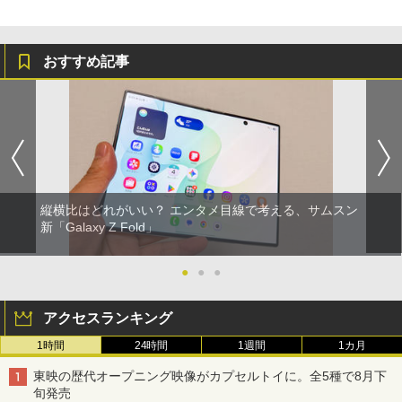
おすすめ記事
縦横比はどれがいい？ エンタメ目線で考える、サムスン
新「Galaxy Z Fold」
●
●
●
アクセスランキング
1時間
24時間
1週間
1カ月
東映の歴代オープニング映像がカプセルトイに。全5種で8月下
旬発売