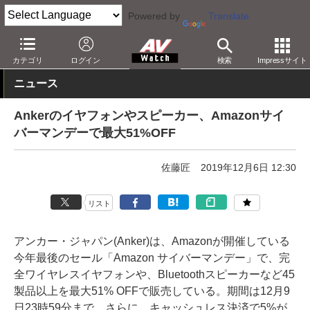
Powered by
Translate
AV Watch
動向
ショップ
セール
カテゴリ
ログイン
検索
Impressサイト
ニュース
Ankerのイヤフォンやスピーカー、Amazonサイ
バーマンデーで最大51%OFF
佐藤匠
2019年12月6日 12:30
リスト
アンカー・ジャパン(Anker)は、Amazonが開催している
今年最後のセール「Amazon サイバーマンデー」で、完
全ワイヤレスイヤフォンや、Bluetoothスピーカーなど45
製品以上を最大51% OFFで販売している。期間は12月9
日23時59分まで。さらに、キャッシュレス決済で5%が