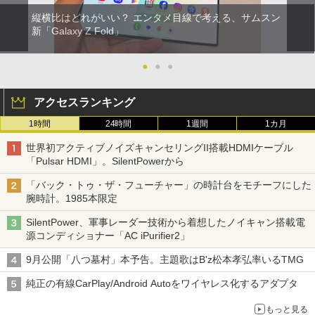
縦横比はどれがいい？ エンタメ目線で考える、サムスン
新「Galaxy Z Fold」
●
●
●
アクセスランキング
1時間
24時間
1週間
1カ月
世界初アクティブノイズキャンセリングII搭載HDMIケーブル
「Pulsar HDMI」。SilentPowerから
「バック・トゥ・ザ・フューチャー」の時計台をモチーフにした
腕時計。1985本限定
SilentPower、軍事レーダー技術から着想したノイキャン搭載電
源コンディショナー「AC iPurifier2」
9月公開「八つ墓村」本予告。主題歌はB'z松本孝弘率いるTMG
純正の有線CarPlay/Android Autoをワイヤレス化するアダプタ
もっと見る