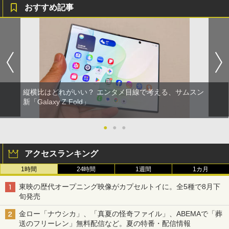
おすすめ記事
縦横比はどれがいい？ エンタメ目線で考える、サムスン
新「Galaxy Z Fold」
●
●
●
アクセスランキング
1時間
24時間
1週間
1カ月
東映の歴代オープニング映像がカプセルトイに。全5種で8月下
旬発売
金ロー「ナウシカ」、「真夏の怪奇ファイル」、ABEMAで「葬
送のフリーレン」無料配信など。夏の特番・配信情報