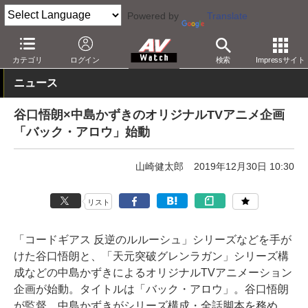
Powered by
Translate
AV Watch
コンテンツ・サービス
放送
その他
カテゴリ
ログイン
検索
Impressサイト
ニュース
谷口悟朗×中島かずきのオリジナルTVアニメ企画
「バック・アロウ」始動
山崎健太郎
2019年12月30日 10:30
リスト
「コードギアス 反逆のルルーシュ」シリーズなどを手が
けた谷口悟朗と、「天元突破グレンラガン」シリーズ構
成などの中島かずきによるオリジナルTVアニメーション
企画が始動。タイトルは「バック・アロウ」。谷口悟朗
が監督、中島かずきがシリーズ構成・全話脚本を務め