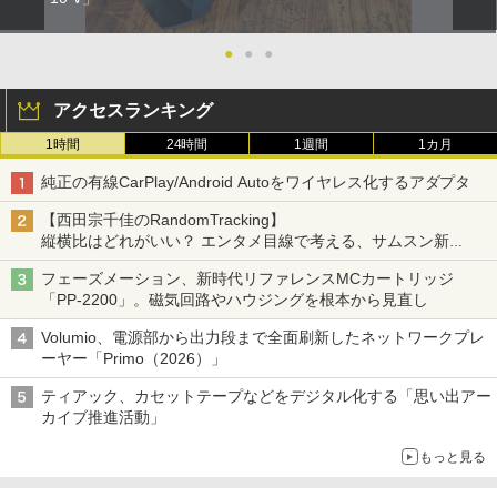
●
●
●
アクセスランキング
1時間
24時間
1週間
1カ月
純正の有線CarPlay/Android Autoをワイヤレス化するアダプタ
【西田宗千佳のRandomTracking】
縦横比はどれがいい？ エンタメ目線で考える、サムスン新
「Galaxy Z Fold」
フェーズメーション、新時代リファレンスMCカートリッジ
「PP-2200」。磁気回路やハウジングを根本から見直し
Volumio、電源部から出力段まで全面刷新したネットワークプレ
ーヤー「Primo（2026）」
ティアック、カセットテープなどをデジタル化する「思い出アー
カイブ推進活動」
もっと見る