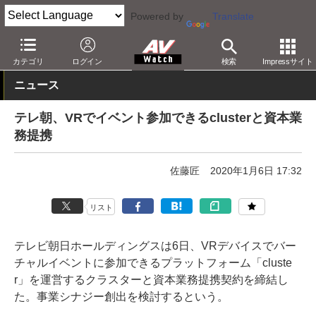
Powered by
Translate
AV Watch
動向
業界動向
経営/IR
カテゴリ
ログイン
検索
Impressサイト
ニュース
テレ朝、VRでイベント参加できるclusterと資本業
務提携
佐藤匠
2020年1月6日 17:32
リスト
テレビ朝日ホールディングスは6日、VRデバイスでバー
チャルイベントに参加できるプラットフォーム「cluste
r」を運営するクラスターと資本業務提携契約を締結し
た。事業シナジー創出を検討するという。