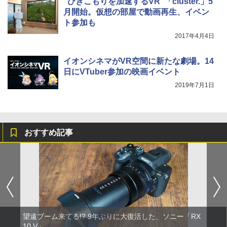
“ひきこもりを加速するVR”「cluster.」5
月開始。仮想の部屋で動画再生、イベン
ト参加も
2017年4月4日
イオンシネマがVR空間に新たな劇場。14
日にVTuber参加の映画イベント
2019年7月1日
おすすめ記事
望遠ブーム来てる!? 9年ぶりに大復活した、ソニー「RX
10 V」