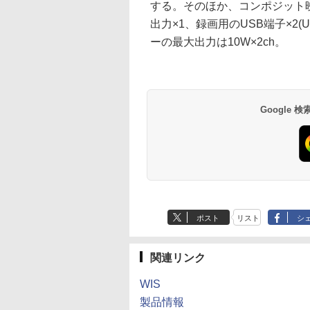
する。そのほか、コンポジット映
出力×1、録画用のUSB端子×2(US
ーの最大出力は10W×2ch。
Google
ポスト
リスト
シ
関連リンク
WIS
製品情報