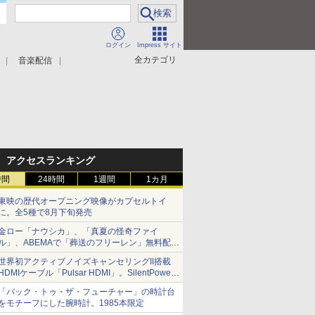
ログイン
Impress サイト
全カテゴリ
音楽配信
アクセスランキング
時間
24時間
1週間
1カ月
東映の歴代オープニング映像がカプセルトイ
に。全5種で8月下旬発売
金ロー「ナウシカ」、「真夏の怪奇ファイ
ル」、ABEMAで「葬送のフリーレン」無料配信
など。夏の特番・配信情報
世界初アクティブノイズキャンセリングII搭載
HDMIケーブル「Pulsar HDMI」。SilentPower
から
「バック・トゥ・ザ・フューチャー」の時計台
をモチーフにした腕時計。1985本限定