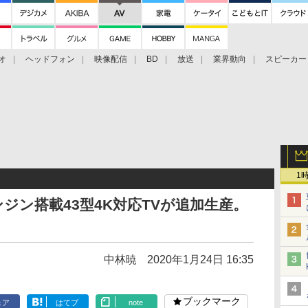
オ
ヘッドフォン
映像配信
BD
放送
業界動向
スピーカー
ェクタ
PS4
BDプレーヤー
映像配信
BD
1
エンジン搭載43型4K対応TVが追加生産。
中林暁
2020年1月24日 16:35
ブックマーク
ェア
はてブ
note