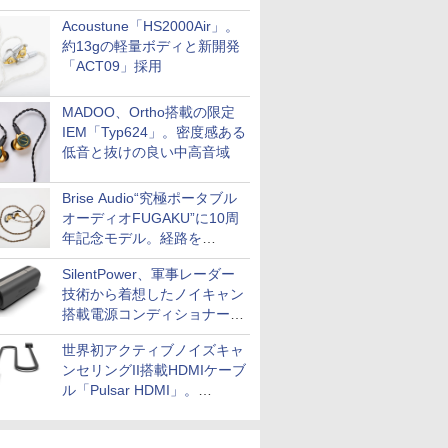
Acoustune「HS2000Air」。
約13gの軽量ボディと新開発
「ACT09」採用
MADOO、Ortho搭載の限定
IEM「Typ624」。密度感ある
低音と抜けの良い中高音域
Brise Audio“究極ポータブル
オーディオFUGAKU”に10周
年記念モデル。経路を
NISHIKIで統一。400万円
SilentPower、軍事レーダー
技術から着想したノイキャン
搭載電源コンディショナー
「AC iPurifier2」
世界初アクティブノイズキャ
ンセリングII搭載HDMIケーブ
ル「Pulsar HDMI」。
SilentPowerから