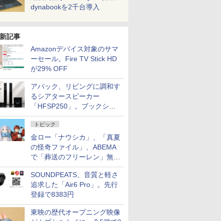
dynabookを2千台導入
新記事
Amazonデバイス対象のサマ
ーセール。Fire TV Stick HD
が29% OFF
アバック、リビングに調和す
るシアタースピーカー
「HFSP250」。ブックシェ
ルフはペア3万円以下
トピック
金ロー「ナウシカ」、「真夏
の怪奇ファイル」、ABEMA
で「葬送のフリーレン」無料
配信など。夏の特番・配信情
SOUNDPEATS、音質と軽さ
報
追求した「Air6 Pro」。先行
登録で8383円
東映の歴代オープニング映像