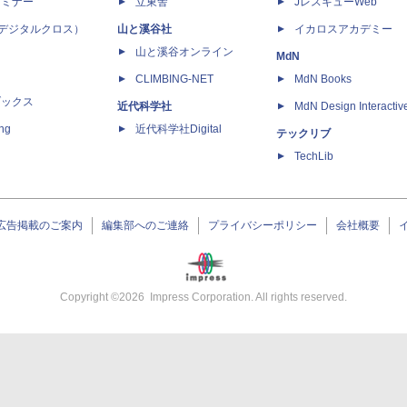
セミナー
立東舎
JレスキューWeb
 X（デジタルクロス）
山と溪谷社
イカロスアカデミー
山と溪谷オンライン
MdN
CLIMBING-NET
MdN Books
ブックス
近代科学社
MdN Design Interactiv
ing
近代科学社Digital
テックリブ
TechLib
広告掲載のご案内
編集部へのご連絡
プライバシーポリシー
会社概要
Copyright ©
2026
Impress Corporation. All rights reserved.