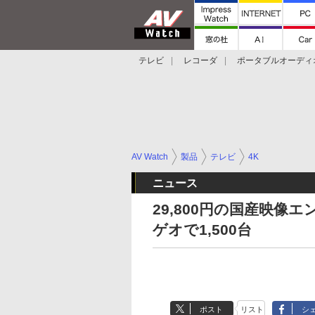
テレビ
レコーダ
ポータブルオーディ
スマートスピーカー
デジカメ
プロジ
AV Watch
製品
テレビ
4K
ニュース
29,800円の国産映像
ゲオで1,500台
ポスト
リスト
シ