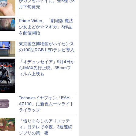
がカプセルトイに。全5種で8
月下旬発売
Prime Video、「劇場版 魔法
少女まどか☆マギカ」3作品
を配信開始
東京国立博物館がハイセンス
の100型RGB LEDテレビ導入
「オデュッセイア」9月4日か
らIMAX先行上映。35mmフ
ィルム上映も
Technicsイヤフォン「EAH-
AZ100」に新色ムーンライト
ライラック
「借りぐらしのアリエッテ
ィ」日テレで今夜。3週連続
ジブリの第一夜