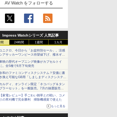
AV Watch をフォローする
Impress Watchシリーズ 人気記事
時間
24時間
1週間
1カ月
ユニクロ、今日から「お盆特別セール」。涼感
シアサッカーワンピース待望値下げ、撥水ギア
ショーツは1990円に
東映の歴代オープニング映像がカプセルトイ
に。全5種で8月下旬発売
令和のファミコンディスクシステム？安価に書
き換え可能なGB用「しましまディスクシステ
ム」
カルディ、オンライン限定「ネコバッグ＆タン
ブラーセット」を一般販売。7月の抽選販売の
当選無効分
【家電レビュー】手ごわい雑草との戦い、コメ
リの草刈機で完全勝利 掃除機感覚で使えた
もっと見る