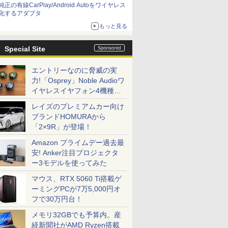
純正の有線CarPlay/Android Autoをワイヤレス
化するアダプタ
もっと見る
Special Site
エントリーなのに脅威の実
力!「Osprey」Noble Audioワ
イヤレスイヤフォン4機種を
一気に聴く
レイズのプレミアムカー向け
ブランドHOMURAから
「2×9R」が登場！
Amazon プライムデー過去最
安! Anker注目プロジェクタ
ー3モデルを使ってみた
マウス、RTX 5060 Ti搭載ゲ
ーミングPCが7万5,000円オ
フで30万円台！
メモリ32GBでも予算内。産
経新聞社がAMD Ryzen搭載