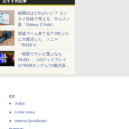
おすすめ記事
縦横比はどれがいい？ エン
タメ目線で考える、サムスン
新「Galaxy Z Fold」
望遠ブーム来てる!? 9年ぶり
に大復活した、ソニー
「RX10 V」
「画質でテレビ選ぶなら
OLED」、LGディスプレイ
が“RGBタンデム”の魅力訴
求。液晶とのガチ比較も
ICE
天海社
ス
Comic curea
impress QuickBooks