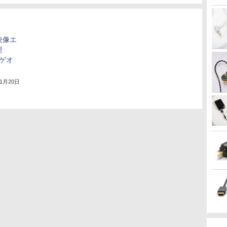
産映像エ
型
。ゲオ
11月20日