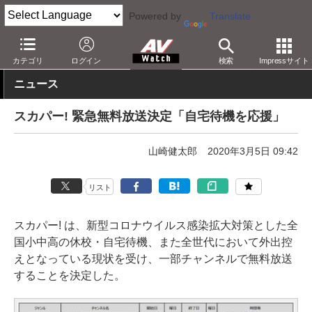
Powered by
Translate
AV Watch
コンテンツ・サービス
放送
スカパー
カテゴリ
ログイン
検索
Impressサイト
ニュース
スカパー! 緊急無料放送決定「自宅待機を応援」
山崎健太郎
2020年3月5日 09:42
リスト
スカパー! は、新型コロナウイルス感染拡大対策とした全
国小中高の休校・自宅待機、また全世代において外出控
えとなっている現状を受け、一部チャンネルで無料放送
することを決定した。