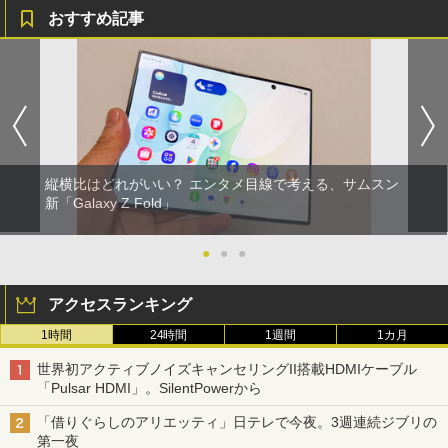
おすすめ記事
縦横比はどれがいい？ エンタメ目線で考える、サムスン
新「Galaxy Z Fold」
●
●
●
アクセスランキング
1時間
24時間
1週間
1カ月
世界初アクティブノイズキャンセリングII搭載HDMIケーブル
「Pulsar HDMI」。SilentPowerから
「借りぐらしのアリエッティ」日テレで今夜。3週連続ジブリの
第一夜