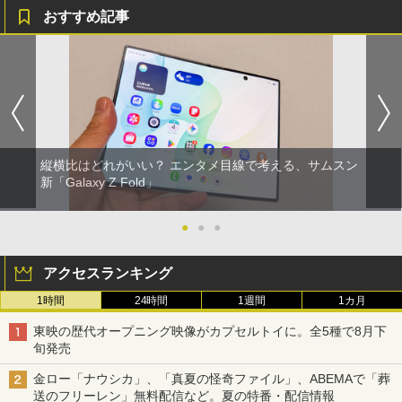
おすすめ記事
縦横比はどれがいい？ エンタメ目線で考える、サムスン
新「Galaxy Z Fold」
●
●
●
アクセスランキング
1時間
24時間
1週間
1カ月
東映の歴代オープニング映像がカプセルトイに。全5種で8月下
旬発売
金ロー「ナウシカ」、「真夏の怪奇ファイル」、ABEMAで「葬
送のフリーレン」無料配信など。夏の特番・配信情報