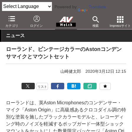
Powered by
Translate
AV Watch
製品
音楽制作
カテゴリ
ログイン
検索
Impressサイト
ニュース
ローランド、ビンテージカラーのAstonコンデン
サマイクとマウントセット
山崎健太郎
2020年3月12日 12:15
リスト
ローランドは、英Aston Microphonesのコンデンサー・
マイク「Aston Origin」に高級感あるクロコダイル調の特
別な塗装を施したブラックカラーモデルと、レコーディ
ング時のノイズを軽減するポップガード一体型ショック
マウントをセットにした数量限定パッケージ「Aston Ori