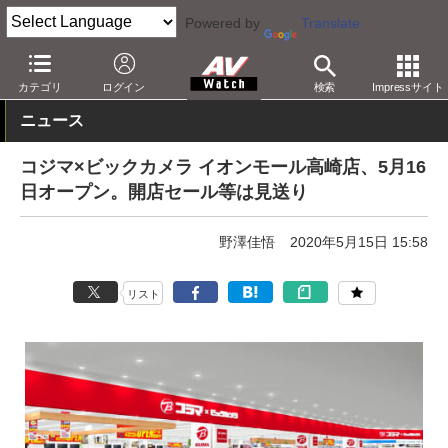
Powered by
Translate
AV Watch
動向
ショップ
カテゴリ
ログイン
検索
Impressサイト
ニュース
コジマ×ビックカメラ イオンモール高崎店、5月16
日オープン。開店セール等は見送り
野澤佳悟
2020年5月15日 15:58
リスト