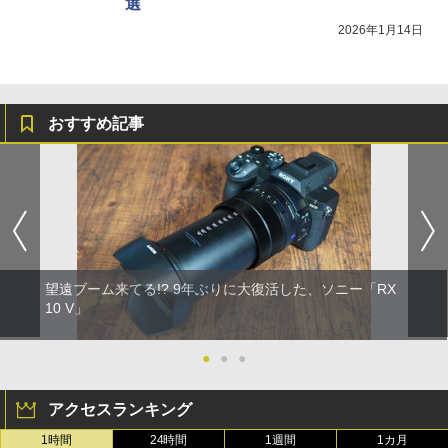
選
2026年1月14日
おすすめ記事
望遠ブーム来てる!? 9年ぶりに大復活した、ソニー「RX
10 V」
●
●
●
アクセスランキング
1時間
24時間
1週間
1カ月