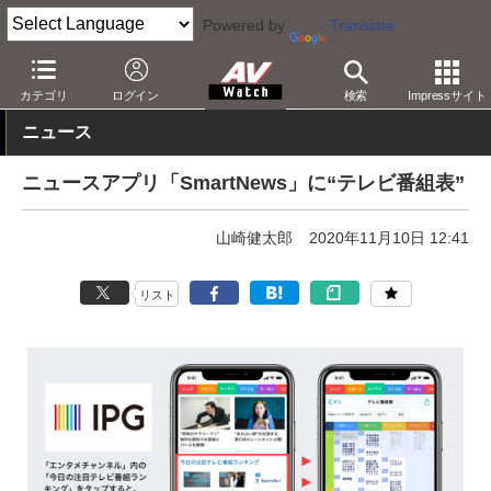
Powered by
Translate
AV Watch
製品
アプリ/ソフトウェア
カテゴリ
ログイン
検索
Impressサイト
ニュース
ニュースアプリ「SmartNews」に“テレビ番組表”
山崎健太郎
2020年11月10日 12:41
リスト