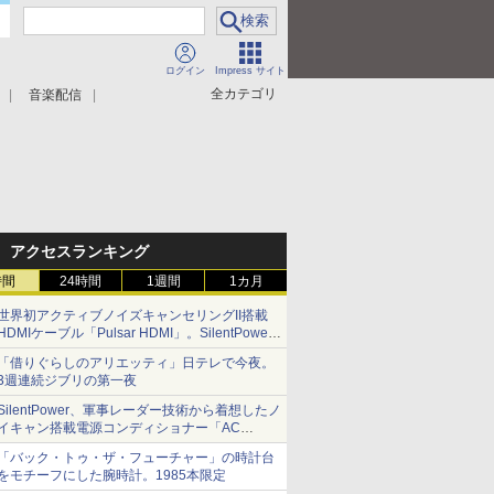
ログイン
Impress サイト
全カテゴリ
音楽配信
アクセスランキング
時間
24時間
1週間
1カ月
世界初アクティブノイズキャンセリングII搭載
HDMIケーブル「Pulsar HDMI」。SilentPower
から
「借りぐらしのアリエッティ」日テレで今夜。
3週連続ジブリの第一夜
SilentPower、軍事レーダー技術から着想したノ
イキャン搭載電源コンディショナー「AC
iPurifier2」
「バック・トゥ・ザ・フューチャー」の時計台
をモチーフにした腕時計。1985本限定