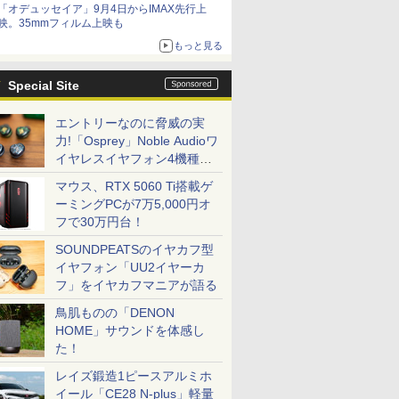
「オデュッセイア」9月4日からIMAX先行上
映。35mmフィルム上映も
もっと見る
Special Site
エントリーなのに脅威の実
力!「Osprey」Noble Audioワ
イヤレスイヤフォン4機種を
一気に聴く
マウス、RTX 5060 Ti搭載ゲ
ーミングPCが7万5,000円オ
フで30万円台！
SOUNDPEATSのイヤカフ型
イヤフォン「UU2イヤーカ
フ」をイヤカフマニアが語る
鳥肌ものの「DENON
HOME」サウンドを体感し
た！
レイズ鍛造1ピースアルミホ
イール「CE28 N-plus」軽量