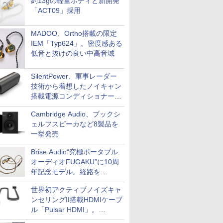
約13gの軽量ボディと新開発
「ACT09」採用
MADOO、Ortho搭載の限定
IEM「Typ624」。密度感ある
低音と抜けの良い中高音域
SilentPower、軍事レーダー
技術から着想したノイキャン
搭載電源コンディショナー
「AC iPurifier2」
Cambridge Audio、ブックシ
ェルフスピーカなど8製品を
一挙発売
Brise Audio“究極ポータブル
オーディオFUGAKU”に10周
年記念モデル。経路を
NISHIKIで統一。400万円
世界初アクティブノイズキャ
ンセリングII搭載HDMIケーブ
ル「Pulsar HDMI」。
SilentPowerから