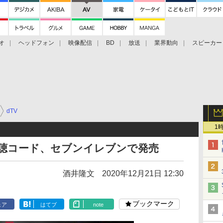
オ
ヘッドフォン
映像配信
BD
放送
業界動向
スピーカー
ェクタ
PS4
BDプレーヤー
映像配信
BD
dTV
1
視聴コード、セブンイレブンで発売
酒井隆文
2020年12月21日 12:30
ブックマーク
ェア
はてブ
note