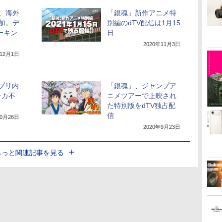
本、海外
「銀魂」新作アニメ特
追加。デ
別編のdTV配信は1月15
ーキン
日
2020年11月3日
年12月1日
アプリ内
「銀魂」、ジャンプア
レカ不
ニメツアーで上映され
た特別版をdTV独占配
信
10月26日
2020年9月23日
もっと関連記事を見る