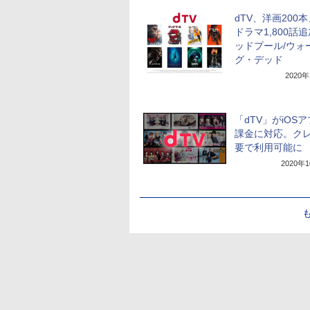
dTV、洋画200
ドラマ1,800話
ッドプール/ウォ
グ・デッド
2020
「dTV」がiOS
課金に対応。ク
要で利用可能に
2020年