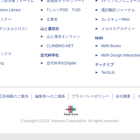
ップ担当者フォーラム
楽器探そう!デジマート
Jディフェンスニュー
ness Library
TシャツPOD T-OD
通訳翻訳ジャーナル
セミナー
立東舎
JレスキューWeb
 X（デジタルクロス）
山と溪谷社
イカロスアカデミー
山と溪谷オンライン
MdN
CLIMBING-NET
MdN Books
ブックス
近代科学社
MdN Design Interactiv
ing
近代科学社Digital
テックリブ
TechLib
広告掲載のご案内
編集部へのご連絡
プライバシーポリシー
会社概要
Copyright ©
2026
Impress Corporation. All rights reserved.