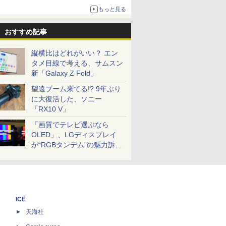
もっと見る
おすすめ記事
縦横比はどれがいい？ エン
タメ目線で考える、サムスン
新「Galaxy Z Fold」
望遠ブーム来てる!? 9年ぶり
に大復活した、ソニー
「RX10 V」
「画質でテレビ選ぶなら
OLED」、LGディスプレイ
が“RGBタンデム”の魅力訴
求。液晶とのガチ比較も
ICE
天海社