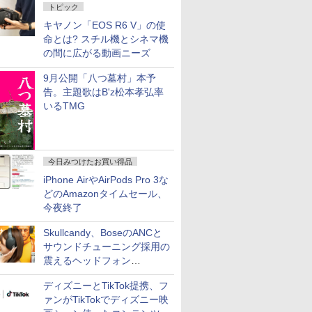
トピック
キヤノン「EOS R6 V」の使
命とは? スチル機とシネマ機
の間に広がる動画ニーズ
9月公開「八つ墓村」本予
告。主題歌はB'z松本孝弘率
いるTMG
今日みつけたお買い得品
iPhone AirやAirPods Pro 3な
どのAmazonタイムセール、
今夜終了
Skullcandy、BoseのANCと
サウンドチューニング採用の
震えるヘッドフォン
「Crusher 1080 ANC」
ディズニーとTikTok提携、フ
ァンがTikTokでディズニー映