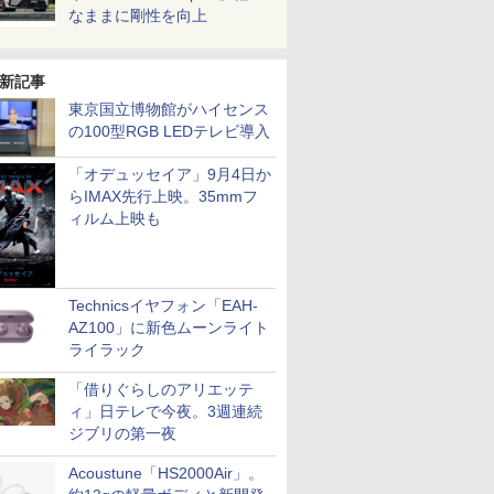
なままに剛性を向上
新記事
東京国立博物館がハイセンス
の100型RGB LEDテレビ導入
「オデュッセイア」9月4日か
らIMAX先行上映。35mmフ
ィルム上映も
Technicsイヤフォン「EAH-
AZ100」に新色ムーンライト
ライラック
「借りぐらしのアリエッテ
ィ」日テレで今夜。3週連続
ジブリの第一夜
Acoustune「HS2000Air」。