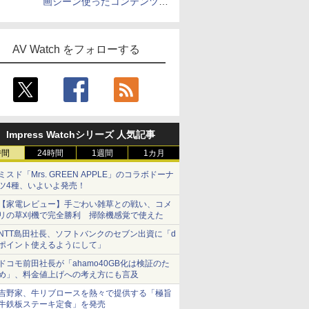
画シーン使ったコンテンツ制
作、Disney+にも配信
AV Watch をフォローする
Impress Watchシリーズ 人気記事
時間
24時間
1週間
1カ月
ミスド「Mrs. GREEN APPLE」のコラボドーナ
ツ4種、いよいよ発売！
【家電レビュー】手ごわい雑草との戦い、コメ
リの草刈機で完全勝利 掃除機感覚で使えた
NTT島田社長、ソフトバンクのセブン出資に「d
ポイント使えるようにして」
ドコモ前田社長が「ahamo40GB化は検証のた
め」、料金値上げへの考え方にも言及
吉野家、牛リブロースを熱々で提供する「極旨
牛鉄板ステーキ定食」を発売