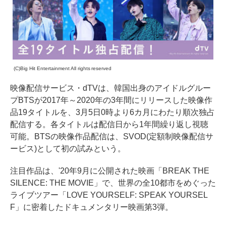
(C)Big Hit Entertainment All rights reserved
映像配信サービス・dTVは、韓国出身のアイドルグルー
プBTSが2017年～2020年の3年間にリリースした映像作
品19タイトルを、3月5日0時より6カ月にわたり順次独占
配信する。各タイトルは配信日から1年間繰り返し視聴
可能。BTSの映像作品配信は、SVOD(定額制映像配信サ
ービス)として初の試みという。
注目作品は、'20年9月に公開された映画「BREAK THE
SILENCE: THE MOVIE」で、世界の全10都市をめぐった
ライブツアー「LOVE YOURSELF: SPEAK YOURSEL
F」に密着したドキュメンタリー映画第3弾。