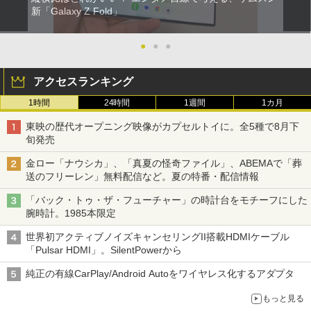
新「Galaxy Z Fold」
●
●
●
アクセスランキング
1時間
24時間
1週間
1カ月
東映の歴代オープニング映像がカプセルトイに。全5種で8月下
旬発売
金ロー「ナウシカ」、「真夏の怪奇ファイル」、ABEMAで「葬
送のフリーレン」無料配信など。夏の特番・配信情報
「バック・トゥ・ザ・フューチャー」の時計台をモチーフにした
腕時計。1985本限定
世界初アクティブノイズキャンセリングII搭載HDMIケーブル
「Pulsar HDMI」。SilentPowerから
純正の有線CarPlay/Android Autoをワイヤレス化するアダプタ
もっと見る