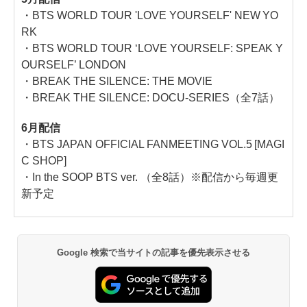
・BTS WORLD TOUR 'LOVE YOURSELF' NEW YO
RK
・BTS WORLD TOUR ‘LOVE YOURSELF: SPEAK Y
OURSELF’ LONDON
・BREAK THE SILENCE: THE MOVIE
・BREAK THE SILENCE: DOCU-SERIES（全7話）
6月配信
・BTS JAPAN OFFICIAL FANMEETING VOL.5 [MAGI
C SHOP]
・In the SOOP BTS ver. （全8話）※配信から毎週更
新予定
Google 検索で当サイトの記事を優先表示させる