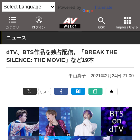
Powered by
Translate
AV Watch
コンテンツ・サービス
映像配信
dTV
カテゴリ
ログイン
検索
Impressサイト
ニュース
dTV、BTS作品を独占配信。「BREAK THE
SILENCE: THE MOVIE」など19本
平山真子
2021年2月24日 21:00
リスト