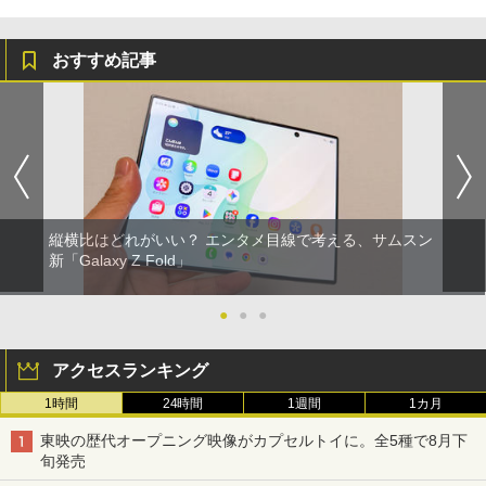
おすすめ記事
縦横比はどれがいい？ エンタメ目線で考える、サムスン
新「Galaxy Z Fold」
●
●
●
アクセスランキング
1時間
24時間
1週間
1カ月
東映の歴代オープニング映像がカプセルトイに。全5種で8月下
旬発売