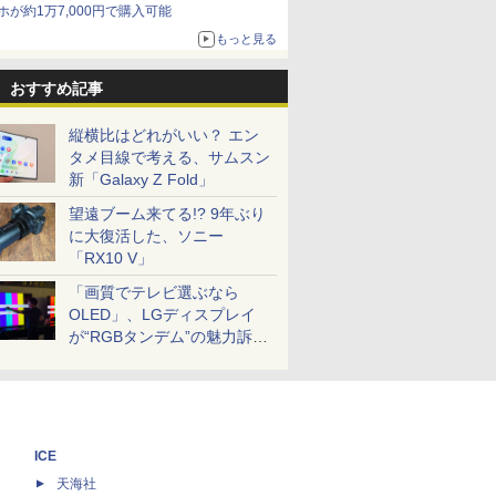
ホが約1万7,000円で購入可能
もっと見る
おすすめ記事
縦横比はどれがいい？ エン
タメ目線で考える、サムスン
新「Galaxy Z Fold」
望遠ブーム来てる!? 9年ぶり
に大復活した、ソニー
「RX10 V」
「画質でテレビ選ぶなら
OLED」、LGディスプレイ
が“RGBタンデム”の魅力訴
求。液晶とのガチ比較も
ICE
天海社