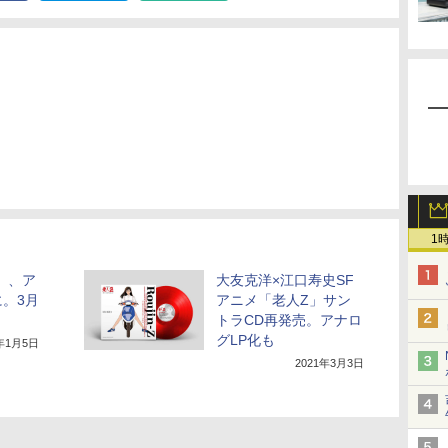
1
炎」、ア
大友克洋×江口寿史SF
。3月
アニメ「老人Z」サン
トラCD再発売。アナロ
グLP化も
1年1月5日
2021年3月3日