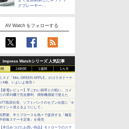
クプレーヤー
「Primo（2026）」
AV Watch をフォローする
Impress Watchシリーズ 人気記事
時間
24時間
1週間
1カ月
ミスド「Mrs. GREEN APPLE」のコラボドーナ
ツ4種、いよいよ発売！
【家電レビュー】手ごわい雑草との戦い、コメ
リの草刈機で完全勝利 掃除機感覚で使えた
NTT島田社長、ソフトバンクのセブン出資に「d
ポイント使えるようにして」
吉野家、牛リブロースを熱々で提供する「極旨
牛鉄板ステーキ定食」を発売
【本日みつけたお買い得品】モトローラのスマ