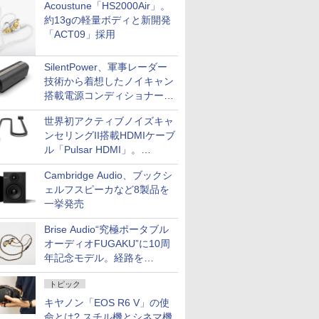
Acoustune「HS2000Air」。
約13gの軽量ボディと新開発
「ACT09」採用
SilentPower、軍事レーダー
技術から着想したノイキャン
搭載電源コンディショナー
「AC iPurifier2」
世界初アクティブノイズキャ
ンセリングII搭載HDMIケーブ
ル「Pulsar HDMI」。
SilentPowerから
Cambridge Audio、ブックシ
ェルフスピーカなど8製品を
一挙発売
Brise Audio“究極ポータブル
オーディオFUGAKU”に10周
年記念モデル。経路を
NISHIKIで統一。400万円
トピック
キヤノン「EOS R6 V」の使
命とは? スチル機とシネマ機