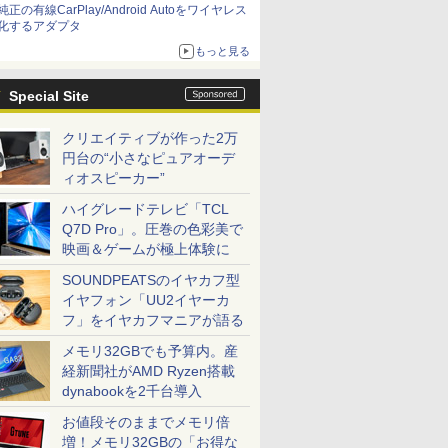
純正の有線CarPlay/Android Autoをワイヤレス
化するアダプタ
もっと見る
Special Site
クリエイティブが作った2万
円台の“小さなピュアオーデ
ィオスピーカー”
ハイグレードテレビ「TCL
Q7D Pro」。圧巻の色彩美で
映画＆ゲームが極上体験に
SOUNDPEATSのイヤカフ型
イヤフォン「UU2イヤーカ
フ」をイヤカフマニアが語る
メモリ32GBでも予算内。産
経新聞社がAMD Ryzen搭載
dynabookを2千台導入
お値段そのままでメモリ倍
増！メモリ32GBの「お得な