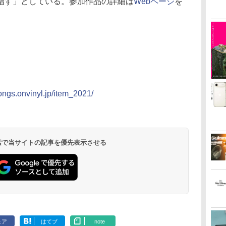
指す」としている。参加作品の詳細は
Webページ
を
ongs.onvinyl.jp/item_2021/
 検索で当サイトの記事を優先表示させる
ェア
はてブ
note