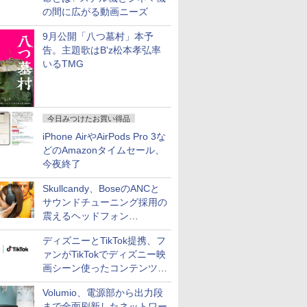
の間に広がる動画ニーズ
9月公開「八つ墓村」本予
告。主題歌はB'z松本孝弘率
いるTMG
今日みつけたお買い得品
iPhone AirやAirPods Pro 3な
どのAmazonタイムセール、
今夜終了
Skullcandy、BoseのANCと
サウンドチューニング採用の
震えるヘッドフォン
「Crusher 1080 ANC」
ディズニーとTikTok提携、フ
ァンがTikTokでディズニー映
画シーン使ったコンテンツ制
作、Disney+にも配信
Volumio、電源部から出力段
まで全面刷新したネットワー