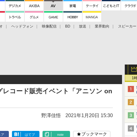
オ
ヘッドフォン
映像配信
BD
放送
業界動向
スピーカー
ェクタ
PS4
BDプレーヤー
映像配信
BD
1
レコード販売イベント「アニソン on
野澤佳悟
2021年1月20日 15:30
ブックマーク
ェア
はてブ
note