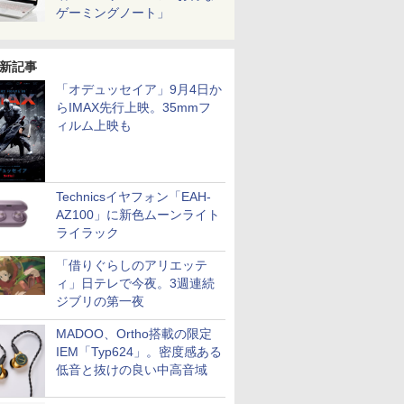
ゲーミングノート」
新記事
「オデュッセイア」9月4日か
らIMAX先行上映。35mmフ
ィルム上映も
Technicsイヤフォン「EAH-
AZ100」に新色ムーンライト
ライラック
「借りぐらしのアリエッテ
ィ」日テレで今夜。3週連続
ジブリの第一夜
MADOO、Ortho搭載の限定
IEM「Typ624」。密度感ある
低音と抜けの良い中高音域