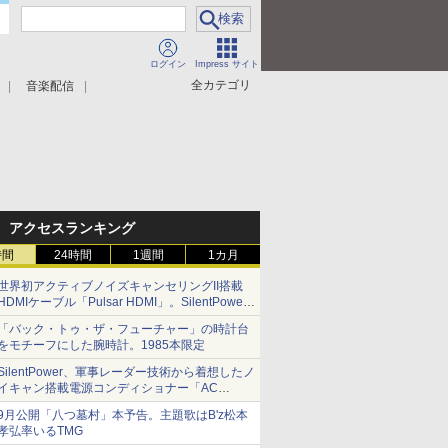
ログイン
Impress サイト
全カテゴリ
音楽配信
アクセスランキング
時間
24時間
1週間
1カ月
世界初アクティブノイズキャンセリングII搭載
HDMIケーブル「Pulsar HDMI」。SilentPower
から
「バック・トゥ・ザ・フューチャー」の時計台
をモチーフにした腕時計。1985本限定
SilentPower、軍事レーダー技術から着想したノ
イキャン搭載電源コンディショナー「AC
iPurifier2」
9月公開「八つ墓村」本予告。主題歌はB'z松本
孝弘率いるTMG