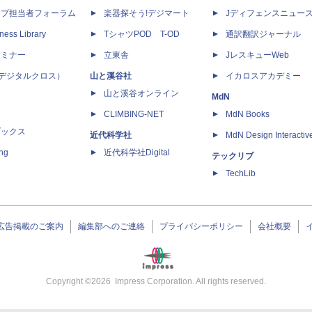
ップ担当者フォーラム
楽器探そう!デジマート
Jディフェンスニュー
ness Library
TシャツPOD T-OD
通訳翻訳ジャーナル
セミナー
立東舎
JレスキューWeb
 X（デジタルクロス）
山と溪谷社
イカロスアカデミー
山と溪谷オンライン
MdN
CLIMBING-NET
MdN Books
ブックス
近代科学社
MdN Design Interactiv
ing
近代科学社Digital
テックリブ
TechLib
広告掲載のご案内
編集部へのご連絡
プライバシーポリシー
会社概要
Copyright ©
2026
Impress Corporation. All rights reserved.