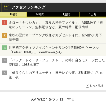
アクセスランキング
1時間
24時間
1週間
1カ月
金ロー「ナウシカ」、「真夏の怪奇ファイル」、ABEMAで「葬
送のフリーレン」無料配信など。夏の特番・配信情報
東映の歴代オープニング映像がカプセルトイに。全5種で8月下
旬発売
世界初アクティブノイズキャンセリングII搭載HDMIケーブル
「Pulsar HDMI」。SilentPowerから
「バック・トゥ・ザ・フューチャー」の時計台をモチーフにした
腕時計。1985本限定
「借りぐらしのアリエッティ」日テレで今夜。3週連続ジブリの
第一夜
もっと見る
AV Watch をフォローする