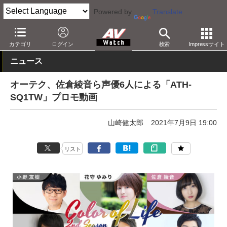
Powered by
Translate
AV Watch
製品
ヘッドフォン
オーディオテクニカ
カテゴリ
ログイン
検索
Impressサイト
ニュース
オーテク、佐倉綾音ら声優6人による「ATH-
SQ1TW」プロモ動画
山崎健太郎
2021年7月9日 19:00
リスト