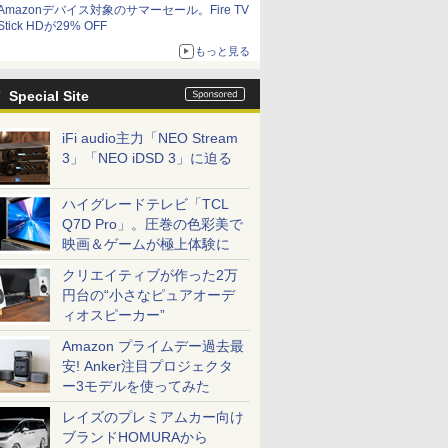
Amazonデバイス対象のサマーセール。Fire TV
Stick HDが29% OFF
もっと見る
Special Site
iFi audio主力「NEO Stream
3」「NEO iDSD 3」に迫る
ハイグレードテレビ「TCL
Q7D Pro」。圧巻の色彩美で
映画＆ゲームが極上体験に
クリエイティブが作った2万
円台の“小さなピュアオーデ
ィオスピーカー”
Amazon プライムデー過去最
安! Anker注目プロジェクタ
ー3モデルを使ってみた
レイズのプレミアムカー向け
ブランドHOMURAから