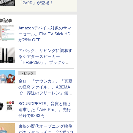
「2×9R」が登場！
新記事
Amazonデバイス対象のサマ
ーセール。Fire TV Stick HD
が29% OFF
アバック、リビングに調和す
るシアタースピーカー
「HFSP250」。ブックシェ
ルフはペア3万円以下
トピック
金ロー「ナウシカ」、「真夏
の怪奇ファイル」、ABEMA
で「葬送のフリーレン」無料
配信など。夏の特番・配信情
SOUNDPEATS、音質と軽さ
報
追求した「Air6 Pro」。先行
登録で8383円
東映の歴代オープニング映像
がカプセルトイに。全5種で8