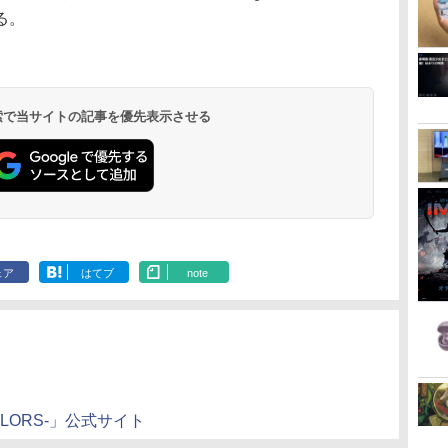
る。
 検索で当サイトの記事を優先表示させる
ェア
はてブ
note
 -COLORS-」公式サイト