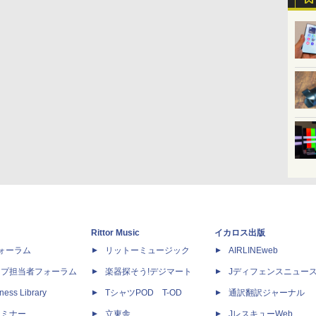
Rittor Music
イカロス出版
dフォーラム
リットーミュージック
AIRLINEweb
ップ担当者フォーラム
楽器探そう!デジマート
Jディフェンスニュー
ness Library
TシャツPOD T-OD
通訳翻訳ジャーナル
セミナー
立東舎
JレスキューWeb