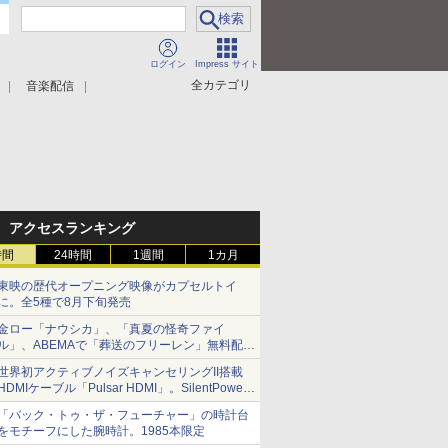
ログイン
Impress サイト
全カテゴリ
音楽配信
アクセスランキング
時間
24時間
1週間
1カ月
東映の歴代オープニング映像がカプセルトイ
に。全5種で8月下旬発売
金ロー「ナウシカ」、「真夏の怪奇ファイ
ル」、ABEMAで「葬送のフリーレン」無料配信
など。夏の特番・配信情報
世界初アクティブノイズキャンセリングII搭載
HDMIケーブル「Pulsar HDMI」。SilentPower
から
「バック・トゥ・ザ・フューチャー」の時計台
をモチーフにした腕時計。1985本限定