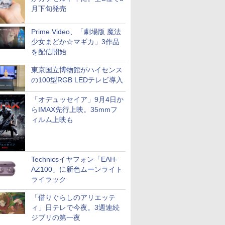
月下旬発売
Prime Video、「劇場版 魔法
少女まどか☆マギカ」3作品
を配信開始
東京国立博物館がハイセンス
の100型RGB LEDテレビ導入
「オデュッセイア」9月4日か
らIMAX先行上映。35mmフ
ィルム上映も
Technicsイヤフォン「EAH-
AZ100」に新色ムーンライト
ライラック
「借りぐらしのアリエッテ
ィ」日テレで今夜。3週連続
ジブリの第一夜