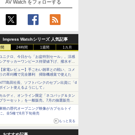
AV Watch をフォローする
Impress Watchシリーズ 人気記事
時間
24時間
1週間
1カ月
ユニクロ、今日から「お盆特別セール」。涼感
シアサッカーワンピース待望値下げ、撥水ギア
ショーツは1990円に
【家電レビュー】手ごわい雑草との戦い、コメ
リの草刈機で完全勝利 掃除機感覚で使えた
NTT島田社長、ソフトバンクのセブン出資に「d
ポイント使えるようにして」
カルディ、オンライン限定「ネコバッグ＆タン
ブラーセット」を一般販売。7月の抽選販売の
当選無効分
東映の歴代オープニング映像がカプセルトイ
に。全5種で8月下旬発売
もっと見る
おすすめ記事