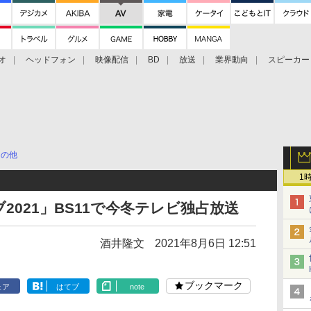
オ
ヘッドフォン
映像配信
BD
放送
業界動向
スピーカー
ェクタ
PS4
BDプレーヤー
映像配信
BD
その他
1
021」BS11で今冬テレビ独占放送
酒井隆文
2021年8月6日 12:51
ブックマーク
ェア
はてブ
note