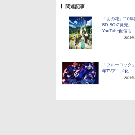
関連記事
「あの花」“10
BD-BOX”発売。
YouTube配信も
2021
「ブルーロック」2
年TVアニメ化
2021