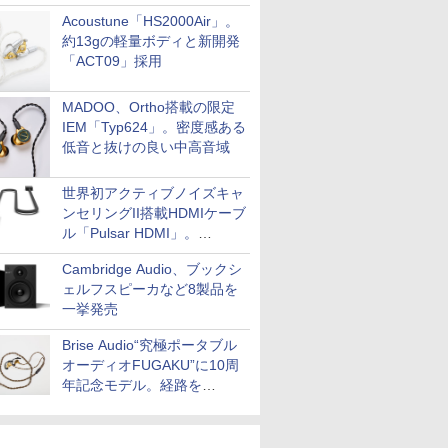
Acoustune「HS2000Air」。
約13gの軽量ボディと新開発
「ACT09」採用
MADOO、Ortho搭載の限定
IEM「Typ624」。密度感ある
低音と抜けの良い中高音域
世界初アクティブノイズキャ
ンセリングII搭載HDMIケーブ
ル「Pulsar HDMI」。
SilentPowerから
Cambridge Audio、ブックシ
ェルフスピーカなど8製品を
一挙発売
Brise Audio“究極ポータブル
オーディオFUGAKU”に10周
年記念モデル。経路を
NISHIKIで統一。400万円