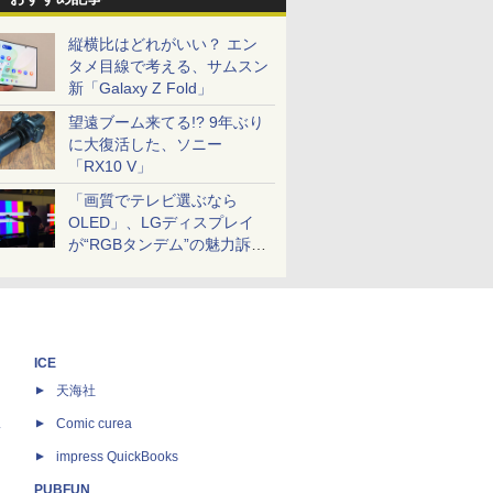
縦横比はどれがいい？ エン
タメ目線で考える、サムスン
新「Galaxy Z Fold」
望遠ブーム来てる!? 9年ぶり
に大復活した、ソニー
「RX10 V」
「画質でテレビ選ぶなら
OLED」、LGディスプレイ
が“RGBタンデム”の魅力訴
求。液晶とのガチ比較も
ICE
天海社
ス
Comic curea
impress QuickBooks
PUBFUN