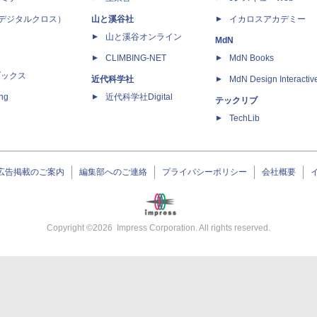
 X（デジタルクロス）
山と溪谷社
イカロスアカデミー
山と溪谷オンライン
MdN
CLIMBING-NET
MdN Books
ブックス
近代科学社
MdN Design Interactiv
ing
近代科学社Digital
テックリブ
TechLib
広告掲載のご案内
編集部へのご連絡
プライバシーポリシー
会社概要
Copyright ©
2026
Impress Corporation. All rights reserved.