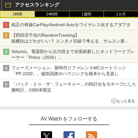
アクセスランキング
1時間
24時間
1週間
1カ月
純正の有線CarPlay/Android Autoをワイヤレス化するアダプタ
【西田宗千佳のRandomTracking】
縦横比はどれがいい？ エンタメ目線で考える、サムスン新
「Galaxy Z Fold」
Volumio、電源部から出力段まで全面刷新したネットワークプレ
ーヤー「Primo（2026）」
フェーズメーション、新時代リファレンスMCカートリッジ
「PP-2200」。磁気回路やハウジングを根本から見直し
「バック・トゥ・ザ・フューチャー」の時計台をモチーフにした
腕時計。1985本限定
もっと見る
AV Watch をフォローする