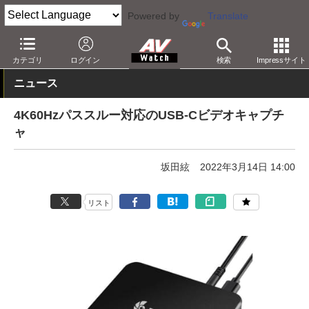
Powered by
Translate
AV Watch
製品
映像制作
カテゴリ
ログイン
検索
Impressサイト
ニュース
4K60Hzパススルー対応のUSB-Cビデオキャプチ
ャ
坂田絃
2022年3月14日 14:00
リスト