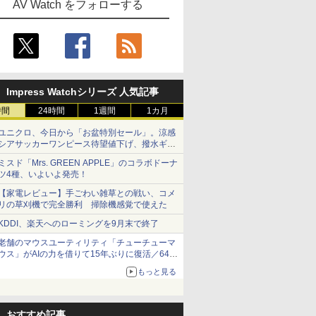
AV Watch をフォローする
Impress Watchシリーズ 人気記事
時間
24時間
1週間
1カ月
ユニクロ、今日から「お盆特別セール」。涼感
シアサッカーワンピース待望値下げ、撥水ギア
ショーツは1990円に
ミスド「Mrs. GREEN APPLE」のコラボドーナ
ツ4種、いよいよ発売！
【家電レビュー】手ごわい雑草との戦い、コメ
リの草刈機で完全勝利 掃除機感覚で使えた
KDDI、楽天へのローミングを9月末で終了
老舗のマウスユーティリティ「チューチューマ
ウス」がAIの力を借りて15年ぶりに復活／64bit
化、Windows 10/11、「Chrome」も走り回
もっと見る
る。復活記念で2026年末まで500円
おすすめ記事