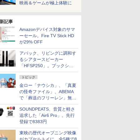
映画＆ゲームが極上体験に
新記事
Amazonデバイス対象のサマ
ーセール。Fire TV Stick HD
が29% OFF
アバック、リビングに調和す
るシアタースピーカー
「HFSP250」。ブックシェ
ルフはペア3万円以下
トピック
金ロー「ナウシカ」、「真夏
の怪奇ファイル」、ABEMA
で「葬送のフリーレン」無料
配信など。夏の特番・配信情
SOUNDPEATS、音質と軽さ
報
追求した「Air6 Pro」。先行
登録で8383円
東映の歴代オープニング映像
がカプセルトイに。全5種で8