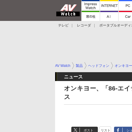
テレビ
レコーダ
ポータブルオーディ
スマートスピーカー
デジカメ
プロジ
AV Watch
製品
ヘッドフォン
オンキヨ
ニュース
オンキヨー、「86-エ
ス
ポスト
リスト
シ