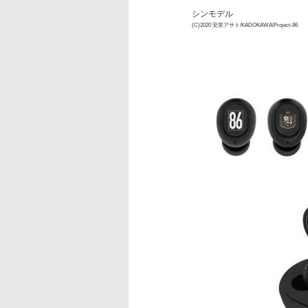
シンモデル
(C)2020 安里アサト/KADOKAWA/Project-86