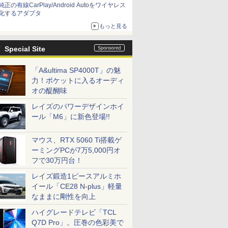
純正の有線CarPlay/Android Autoをワイヤレス
化するアダプタ
もっと見る
Special Site
「A&ultima SP4000T」の魅
力！ポケットに入るオーディ
オの醍醐味
レイズのパワーデザインホイ
ール「M6」に新色登場!!
マウス、RTX 5060 Ti搭載ゲ
ーミングPCが7万5,000円オ
フで30万円台！
レイズ鍛造1ピースアルミホ
イール「CE28 N-plus」軽量
なままに剛性を向上
ハイグレードテレビ「TCL
Q7D Pro」。圧巻の色彩美で