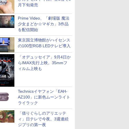
月下旬発売
Prime Video、「劇場版 魔法
少女まどか☆マギカ」3作品
を配信開始
東京国立博物館がハイセンス
の100型RGB LEDテレビ導入
「オデュッセイア」9月4日か
らIMAX先行上映。35mmフ
ィルム上映も
Technicsイヤフォン「EAH-
AZ100」に新色ムーンライト
ライラック
「借りぐらしのアリエッテ
ィ」日テレで今夜。3週連続
ジブリの第一夜