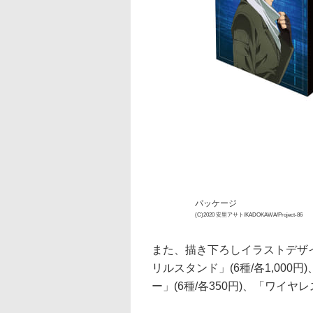
パッケージ
(C)2020 安里アサト/KADOKAWA/Project-86
また、描き下ろしイラストデザイン
リルスタンド」(6種/各1,000
ー」(6種/各350円)、「ワイヤレ