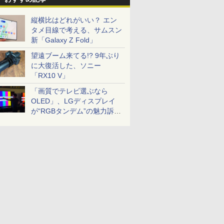
縦横比はどれがいい？ エン
タメ目線で考える、サムスン
新「Galaxy Z Fold」
望遠ブーム来てる!? 9年ぶり
に大復活した、ソニー
「RX10 V」
「画質でテレビ選ぶなら
OLED」、LGディスプレイ
が“RGBタンデム”の魅力訴
求。液晶とのガチ比較も