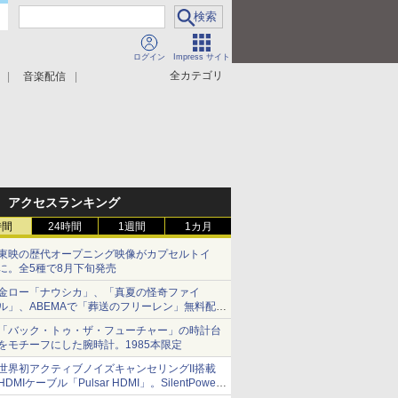
ログイン
Impress サイト
全カテゴリ
音楽配信
アクセスランキング
時間
24時間
1週間
1カ月
東映の歴代オープニング映像がカプセルトイ
に。全5種で8月下旬発売
金ロー「ナウシカ」、「真夏の怪奇ファイ
ル」、ABEMAで「葬送のフリーレン」無料配信
など。夏の特番・配信情報
「バック・トゥ・ザ・フューチャー」の時計台
をモチーフにした腕時計。1985本限定
世界初アクティブノイズキャンセリングII搭載
HDMIケーブル「Pulsar HDMI」。SilentPower
から