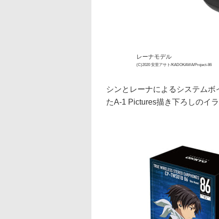
レーナモデル
(C)2020 安里アサト/KADOKAWA/Project-86
シンとレーナによるシステムボ
たA-1 Pictures描き下ろ