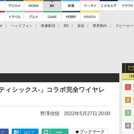
オ
ヘッドフォン
映像配信
BD
放送
業界動向
スピーカー
ェクタ
PS4
BDプレーヤー
映像配信
BD
ー
1
イティシックス-」コラボ完全ワイヤレ
野澤佳悟
2022年5月27日 20:00
ブックマーク
ェア
はてブ
note