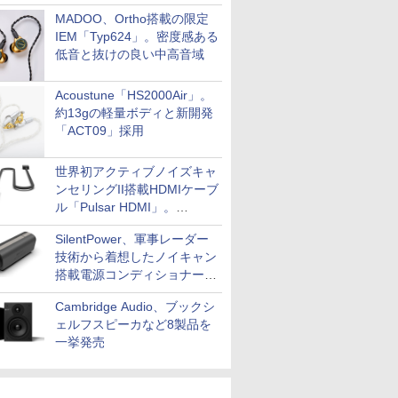
MADOO、Ortho搭載の限定
IEM「Typ624」。密度感ある
低音と抜けの良い中高音域
Acoustune「HS2000Air」。
約13gの軽量ボディと新開発
「ACT09」採用
世界初アクティブノイズキャ
ンセリングII搭載HDMIケーブ
ル「Pulsar HDMI」。
SilentPowerから
SilentPower、軍事レーダー
技術から着想したノイキャン
搭載電源コンディショナー
「AC iPurifier2」
Cambridge Audio、ブックシ
ェルフスピーカなど8製品を
一挙発売