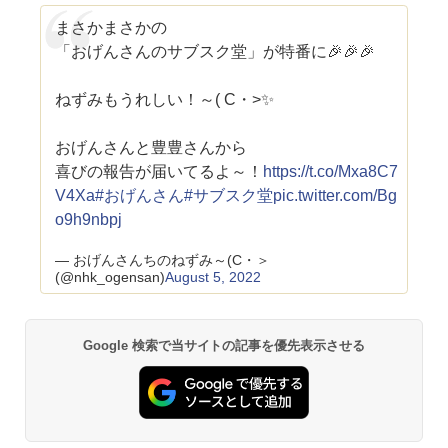
まさかまさかの
「おげんさんのサブスク堂」が特番に🎉🎉🎉
ねずみもうれしい！～( C・>✨
おげんさんと豊豊さんから
喜びの報告が届いてるよ～！
https://t.co/Mxa8C7
V4Xa
#おげんさん
#サブスク堂
pic.twitter.com/Bg
o9h9nbpj
— おげんさんちのねずみ～(C・＞
(@nhk_ogensan)
August 5, 2022
Google 検索で当サイトの記事を優先表示させる