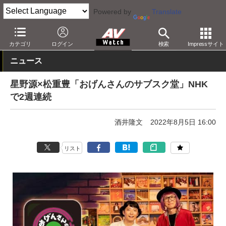
Powered by
Translate
AV Watch
コンテンツ・サービス
放送
その他
カテゴリ
ログイン
検索
Impressサイト
ニュース
星野源×松重豊「おげんさんのサブスク堂」NHK
で2週連続
酒井隆文
2022年8月5日 16:00
リスト