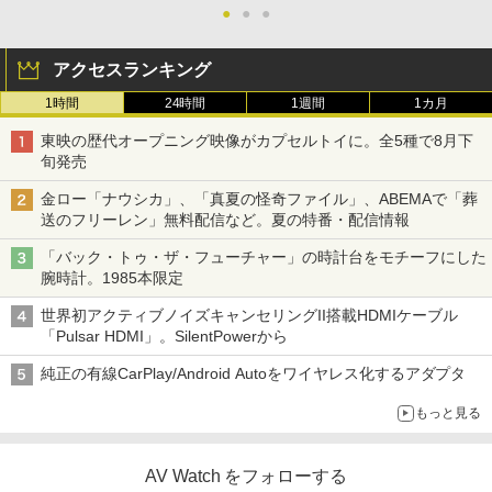
●
●
●
アクセスランキング
1時間
24時間
1週間
1カ月
東映の歴代オープニング映像がカプセルトイに。全5種で8月下
旬発売
金ロー「ナウシカ」、「真夏の怪奇ファイル」、ABEMAで「葬
送のフリーレン」無料配信など。夏の特番・配信情報
「バック・トゥ・ザ・フューチャー」の時計台をモチーフにした
腕時計。1985本限定
世界初アクティブノイズキャンセリングII搭載HDMIケーブル
「Pulsar HDMI」。SilentPowerから
純正の有線CarPlay/Android Autoをワイヤレス化するアダプタ
もっと見る
AV Watch をフォローする