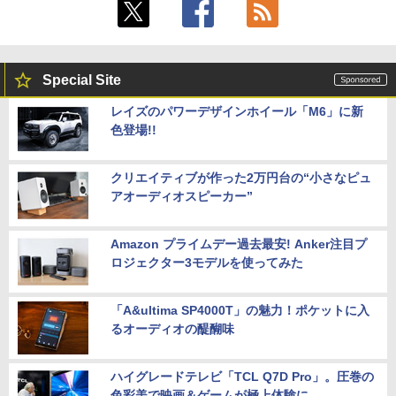
Special Site
レイズのパワーデザインホイール「M6」に新
色登場!!
クリエイティブが作った2万円台の“小さなピュ
アオーディオスピーカー”
Amazon プライムデー過去最安! Anker注目プ
ロジェクター3モデルを使ってみた
「A&ultima SP4000T」の魅力！ポケットに入
るオーディオの醍醐味
ハイグレードテレビ「TCL Q7D Pro」。圧巻の
色彩美で映画＆ゲームが極上体験に