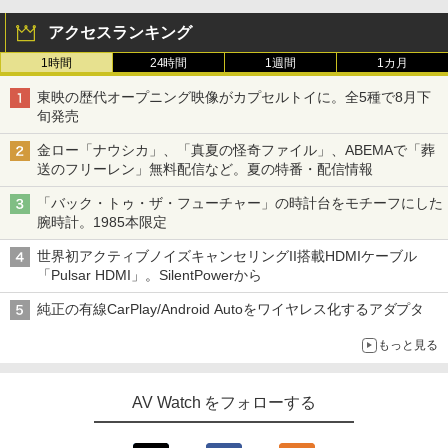
アクセスランキング
1時間
24時間
1週間
1カ月
東映の歴代オープニング映像がカプセルトイに。全5種で8月下
旬発売
金ロー「ナウシカ」、「真夏の怪奇ファイル」、ABEMAで「葬
送のフリーレン」無料配信など。夏の特番・配信情報
「バック・トゥ・ザ・フューチャー」の時計台をモチーフにした
腕時計。1985本限定
世界初アクティブノイズキャンセリングII搭載HDMIケーブル
「Pulsar HDMI」。SilentPowerから
純正の有線CarPlay/Android Autoをワイヤレス化するアダプタ
もっと見る
AV Watch をフォローする