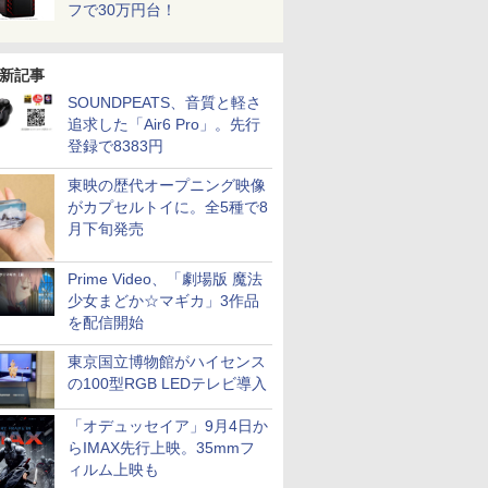
フで30万円台！
新記事
SOUNDPEATS、音質と軽さ
追求した「Air6 Pro」。先行
登録で8383円
東映の歴代オープニング映像
がカプセルトイに。全5種で8
月下旬発売
Prime Video、「劇場版 魔法
少女まどか☆マギカ」3作品
を配信開始
東京国立博物館がハイセンス
の100型RGB LEDテレビ導入
「オデュッセイア」9月4日か
らIMAX先行上映。35mmフ
ィルム上映も