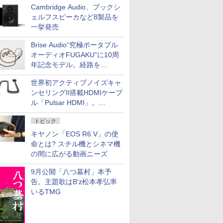
Cambridge Audio、ブックシ
ェルフスピーカなど8製品を
一挙発売
Brise Audio“究極ポータブル
オーディオFUGAKU”に10周
年記念モデル。経路を
NISHIKIで統一。400万円
世界初アクティブノイズキャ
ンセリングII搭載HDMIケーブ
ル「Pulsar HDMI」。
SilentPowerから
トピック
キヤノン「EOS R6 V」の使
命とは? スチル機とシネマ機
の間に広がる動画ニーズ
9月公開「八つ墓村」本予
告。主題歌はB'z松本孝弘率
いるTMG