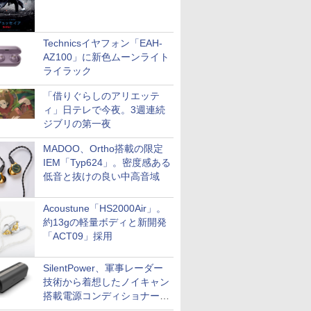
Technicsイヤフォン「EAH-
AZ100」に新色ムーンライト
ライラック
「借りぐらしのアリエッテ
ィ」日テレで今夜。3週連続
ジブリの第一夜
MADOO、Ortho搭載の限定
IEM「Typ624」。密度感ある
低音と抜けの良い中高音域
Acoustune「HS2000Air」。
約13gの軽量ボディと新開発
「ACT09」採用
SilentPower、軍事レーダー
技術から着想したノイキャン
搭載電源コンディショナー
「AC iPurifier2」