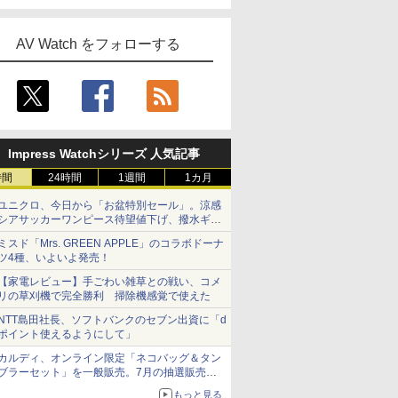
AV Watch をフォローする
Impress Watchシリーズ 人気記事
時間
24時間
1週間
1カ月
ユニクロ、今日から「お盆特別セール」。涼感
シアサッカーワンピース待望値下げ、撥水ギア
ショーツは1990円に
ミスド「Mrs. GREEN APPLE」のコラボドーナ
ツ4種、いよいよ発売！
【家電レビュー】手ごわい雑草との戦い、コメ
リの草刈機で完全勝利 掃除機感覚で使えた
NTT島田社長、ソフトバンクのセブン出資に「d
ポイント使えるようにして」
カルディ、オンライン限定「ネコバッグ＆タン
ブラーセット」を一般販売。7月の抽選販売の
当選無効分
もっと見る