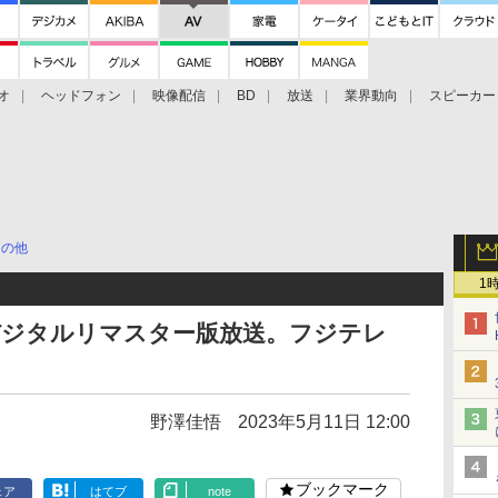
オ
ヘッドフォン
映像配信
BD
放送
業界動向
スピーカー
ェクタ
PS4
BDプレーヤー
映像配信
BD
その他
1
デジタルリマスター版放送。フジテレ
野澤佳悟
2023年5月11日 12:00
ブックマーク
ェア
はてブ
note