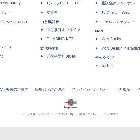
ness Library
TシャツPOD T-OD
通訳翻訳ジャーナル
セミナー
立東舎
JレスキューWeb
 X（デジタルクロス）
山と溪谷社
イカロスアカデミー
山と溪谷オンライン
MdN
CLIMBING-NET
MdN Books
ブックス
近代科学社
MdN Design Interactiv
ing
近代科学社Digital
テックリブ
TechLib
広告掲載のご案内
編集部へのご連絡
プライバシーポリシー
会社概要
Copyright ©
2026
Impress Corporation. All rights reserved.