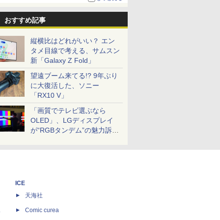
おすすめ記事
縦横比はどれがいい？ エン
タメ目線で考える、サムスン
新「Galaxy Z Fold」
望遠ブーム来てる!? 9年ぶり
に大復活した、ソニー
「RX10 V」
「画質でテレビ選ぶなら
OLED」、LGディスプレイ
が“RGBタンデム”の魅力訴
求。液晶とのガチ比較も
ICE
天海社
ス
Comic curea