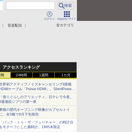
ログイン
Impress サイト
全カテゴリ
音楽配信
アクセスランキング
時間
24時間
1週間
1カ月
世界初アクティブノイズキャンセリングII搭載
HDMIケーブル「Pulsar HDMI」。SilentPower
から
「借りぐらしのアリエッティ」日テレで今夜。
3週連続ジブリの第一夜
東映の歴代オープニング映像がカプセルトイ
に。全5種で8月下旬発売
「バック・トゥ・ザ・フューチャー」の時計台
をモチーフにした腕時計。1985本限定