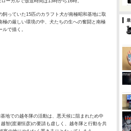
東ローカルで放送時間は13時から16時。
の飼っていた15匹のカラフト犬が南極昭和基地に取
最
南極の厳しい環境の中、犬たちの生への奮闘と南極
ールで描く。
極昭和基地での越冬隊の活動は、悪天候に阻まれため中
と越智(渡瀬恒彦)の要請も虚しく、越冬隊と行動を共