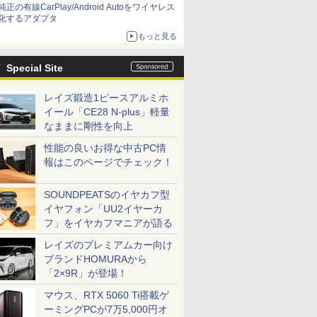
純正の有線CarPlay/Android Autoをワイヤレス
化するアダプタ
もっと見る
Special Site
レイズ鍛造1ピースアルミホ
イール「CE28 N-plus」軽量
なままに剛性を向上
性能の良いお得な中古PC情
報はこのページでチェック！
SOUNDPEATSのイヤカフ型
イヤフォン「UU2イヤーカ
フ」をイヤカフマニアが語る
レイズのプレミアムカー向け
ブランドHOMURAから
「2×9R」が登場！
マウス、RTX 5060 Ti搭載ゲ
ーミングPCが7万5,000円オ