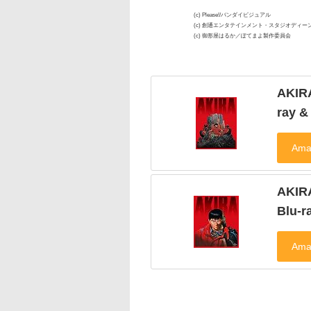
(c) Please!/バンダイビジュアル
(c) 創通エンタテインメント・スタジオディ
(c) 御形屋はるか／ぽてまよ製作委員会
AKIR
ray 
AKIR
Blu-r