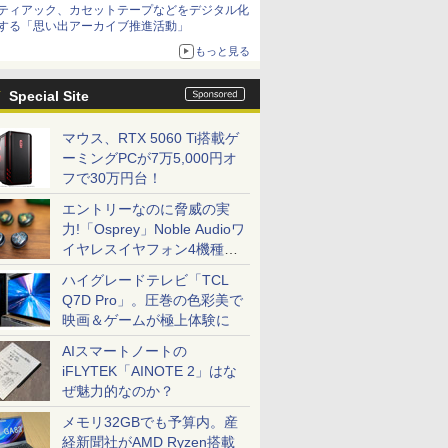
ティアック、カセットテープなどをデジタル化
する「思い出アーカイブ推進活動」
もっと見る
Special Site
マウス、RTX 5060 Ti搭載ゲ
ーミングPCが7万5,000円オ
フで30万円台！
エントリーなのに脅威の実
力!「Osprey」Noble Audioワ
イヤレスイヤフォン4機種を
一気に聴く
ハイグレードテレビ「TCL
Q7D Pro」。圧巻の色彩美で
映画＆ゲームが極上体験に
AIスマートノートの
iFLYTEK「AINOTE 2」はな
ぜ魅力的なのか？
メモリ32GBでも予算内。産
経新聞社がAMD Ryzen搭載