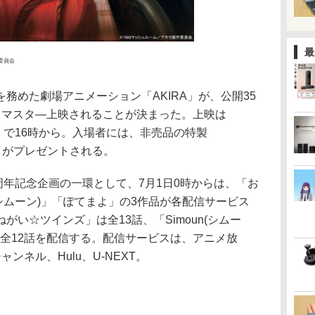
最
作委員会
務めた劇場アニメーション「AKIRA」が、公開35
4Kリマスタ―上映されることが決まった。上映は
)」で16時から。入場者には、非売品の特製
ー」がプレゼントされる。
0周年記念企画の一環として、7月1日0時からは、「お
(シムーン)」「ぽてまよ」の3作品が各配信サービス
い☆ツインズ」は全13話、「Simoun(シムー
は全12話を配信する。配信サービスは、アニメ放
ンネル、Hulu、U-NEXT。