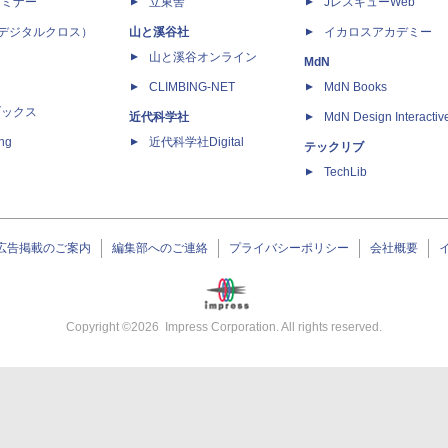
セミナー
立東舎
JレスキューWeb
 X（デジタルクロス）
山と溪谷社
イカロスアカデミー
山と溪谷オンライン
MdN
CLIMBING-NET
MdN Books
ブックス
近代科学社
MdN Design Interactiv
ing
近代科学社Digital
テックリブ
TechLib
広告掲載のご案内
編集部へのご連絡
プライバシーポリシー
会社概要
Copyright ©
2026
Impress Corporation. All rights reserved.