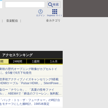
ログイン
Impress サイト
全カテゴリ
音楽配信
アクセスランキング
時間
24時間
1週間
1カ月
東映の歴代オープニング映像がカプセルトイ
に。全5種で8月下旬発売
世界初アクティブノイズキャンセリングII搭載
HDMIケーブル「Pulsar HDMI」。SilentPower
から
金ロー「ナウシカ」、「真夏の怪奇ファイ
ル」、ABEMAで「葬送のフリーレン」無料配信
など。夏の特番・配信情報
「バック・トゥ・ザ・フューチャー」の時計台
をモチーフにした腕時計。1985本限定