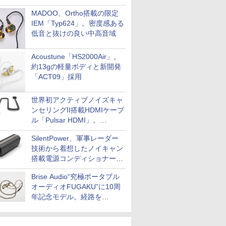
MADOO、Ortho搭載の限定
IEM「Typ624」。密度感ある
低音と抜けの良い中高音域
Acoustune「HS2000Air」。
約13gの軽量ボディと新開発
「ACT09」採用
世界初アクティブノイズキャ
ンセリングII搭載HDMIケーブ
ル「Pulsar HDMI」。
SilentPowerから
SilentPower、軍事レーダー
技術から着想したノイキャン
搭載電源コンディショナー
「AC iPurifier2」
Brise Audio“究極ポータブル
オーディオFUGAKU”に10周
年記念モデル。経路を
NISHIKIで統一。400万円