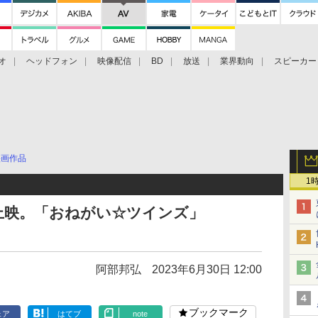
オ
ヘッドフォン
映像配信
BD
放送
業界動向
スピーカー
ェクタ
PS4
BDプレーヤー
映像配信
BD
映画作品
1
念上映。「おねがい☆ツインズ」
阿部邦弘
2023年6月30日 12:00
ブックマーク
ェア
はてブ
note