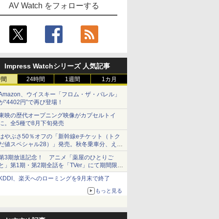
AV Watch をフォローする
Impress Watchシリーズ 人気記事
時間
24時間
1週間
1カ月
Amazon、ウイスキー「フロム・ザ・バレル」
が“4402円”で再び登場！
東映の歴代オープニング映像がカプセルトイ
に。全5種で8月下旬発売
はやぶさ50％オフの「新幹線eチケット（トク
だ値スペシャル28）」発売。秋冬乗車分、えき
ねっと限定
第3期放送記念！ アニメ「薬屋のひとりご
と」第1期・第2期全話を「TVer」にて期間限定
で順次無料配信開始
KDDI、楽天へのローミングを9月末で終了
もっと見る