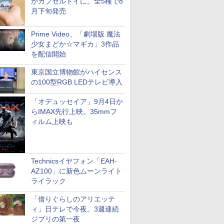
がカプセルトイに。全5種で8
月下旬発売
Prime Video、「劇場版 魔法
少女まどか☆マギカ」3作品
を配信開始
東京国立博物館がハイセンス
の100型RGB LEDテレビ導入
「オデュッセイア」9月4日か
らIMAX先行上映。35mmフ
ィルム上映も
Technicsイヤフォン「EAH-
AZ100」に新色ムーンライト
ライラック
「借りぐらしのアリエッテ
ィ」日テレで今夜。3週連続
ジブリの第一夜