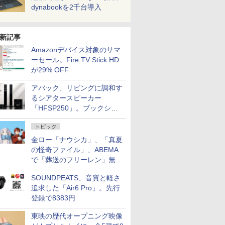
dynabookを2千台導入
新記事
Amazonデバイス対象のサマ
ーセール。Fire TV Stick HD
が29% OFF
アバック、リビングに調和す
るシアタースピーカー
「HFSP250」。ブックシェ
ルフはペア3万円以下
トピック
金ロー「ナウシカ」、「真夏
の怪奇ファイル」、ABEMA
で「葬送のフリーレン」無料
配信など。夏の特番・配信情
SOUNDPEATS、音質と軽さ
報
追求した「Air6 Pro」。先行
登録で8383円
東映の歴代オープニング映像