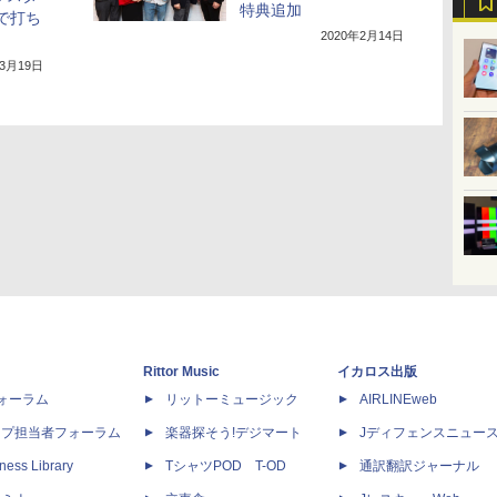
特典追加
写で打ち
2020年2月14日
年3月19日
Rittor Music
イカロス出版
dフォーラム
リットーミュージック
AIRLINEweb
ップ担当者フォーラム
楽器探そう!デジマート
Jディフェンスニュー
ness Library
TシャツPOD T-OD
通訳翻訳ジャーナル