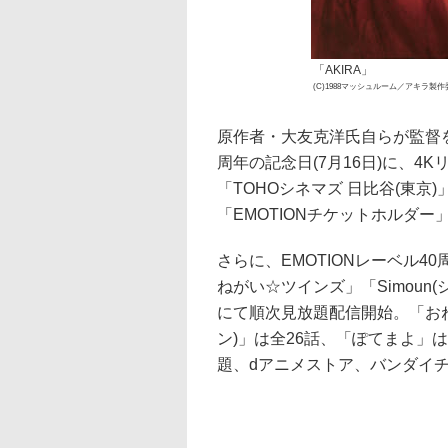
「AKIRA」
(C)1988マッシュルーム／アキラ製
原作者・大友克洋氏自らが監督を
周年の記念日(7月16日)に、
「TOHOシネマズ 日比谷(東京
「EMOTIONチケットホルダ
さらに、EMOTIONレーベル4
ねがい☆ツインズ」「Simoun
にて順次見放題配信開始。「おねが
ン)」は全26話、「ぽてまよ」
題、dアニメストア、バンダイチャ