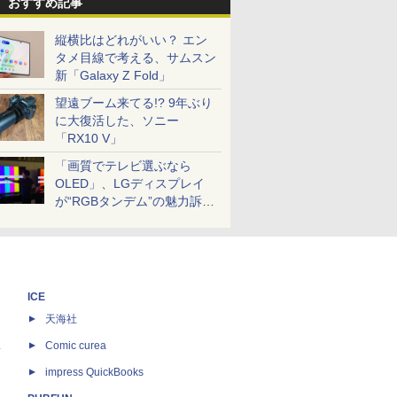
おすすめ記事
縦横比はどれがいい？ エン
タメ目線で考える、サムスン
新「Galaxy Z Fold」
望遠ブーム来てる!? 9年ぶり
に大復活した、ソニー
「RX10 V」
「画質でテレビ選ぶなら
OLED」、LGディスプレイ
が“RGBタンデム”の魅力訴
求。液晶とのガチ比較も
ICE
天海社
ス
Comic curea
impress QuickBooks