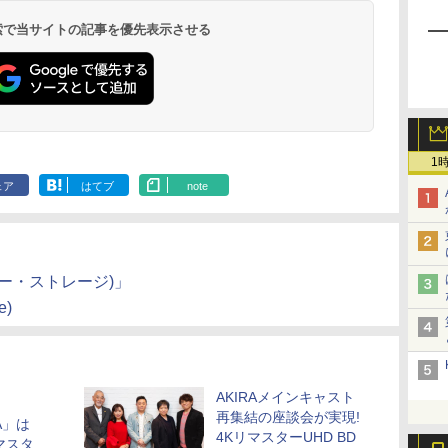
 検索で当サイトの記事を優先表示させる
1
ェア
はてブ
note
ビー・ストレージ)」
e)
AKIRAメインキャスト
再集結の座談会が実現!
A」は
4KリマスターUHD BD
マスタ