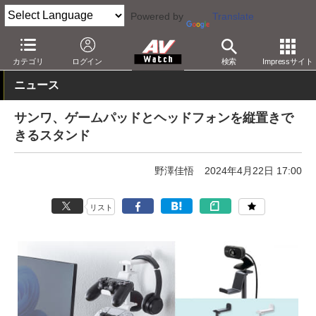
Powered by
Translate
AV Watch
製品
AV周辺機器
カテゴリ
ログイン
検索
Impressサイト
ニュース
サンワ、ゲームパッドとヘッドフォンを縦置きで
きるスタンド
野澤佳悟
2024年4月22日 17:00
リスト