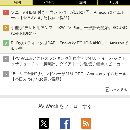
1時間
24時間
1週間
1カ月
ソニーのHDMI付きサウンドバーが12627円。Amazonタイムセ
ール【今日みつけたお買い得品】
小型な“テレビ用アンプ”「SW TV Plus」一般販売開始。SOUND
WARRIORから
FIIOのスティック型DAP「Snowsky ECHO NANO」、Amazonで
販売中
【AV Watchアクセスランキング】東宝カプセルトイ、バックト
ゥザフューチャー腕時計、ダイアトーン遺伝子継承スピーカー
('26年8月3日～9日)
JBL“リア分離”サウンドバーが21% OFF。Amazonタイムセール
【今日みつけたお買い得品】
もっと見る
AV Watch をフォローする