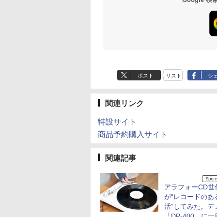
ポスト
リスト
シ
関連リンク
特設サイト
商品予約購入サイト
関連記事
アラフォーCD世
が“レコードのあ
活”してみた。デ
「DP-400」に