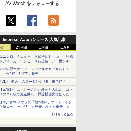
AV Watch をフォローする
Impress Watchシリーズ 人気記事
時間
24時間
1週間
1カ月
ユニクロ、今日から「お盆特別セール」。涼感
シアサッカーワンピース待望値下げ、撥水ギア
ショーツは1990円に
東映の歴代オープニング映像がカプセルトイ
に。全5種で8月下旬発売
KDDI、楽天へのローミングを9月末で終了
【家電レビュー】手ごわい雑草との戦い、コメ
リの草刈機で完全勝利 掃除機感覚で使えた
はやぶさ50％オフの「新幹線eチケット（トク
だ値スペシャル28）」発売。秋冬乗車分、えき
ねっと限定
もっと見る