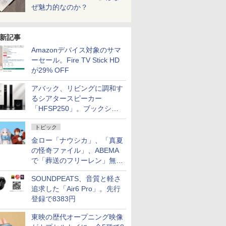
ぜ魅力的なのか？
新記事
Amazonデバイス対象のサマ
ーセール。Fire TV Stick HD
が29% OFF
アバック、リビングに調和す
るシアタースピーカー
「HFSP250」。ブックシェ
ルフはペア3万円以下
トピック
金ロー「ナウシカ」、「真夏
の怪奇ファイル」、ABEMA
で「葬送のフリーレン」無料
配信など。夏の特番・配信情
SOUNDPEATS、音質と軽さ
報
追求した「Air6 Pro」。先行
登録で8383円
東映の歴代オープニング映像