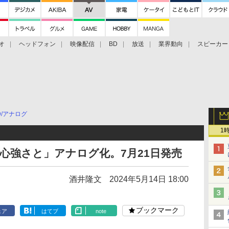
オ
ヘッドフォン
映像配信
BD
放送
業界動向
スピーカー
ェクタ
PS4
BDプレーヤー
映像配信
BD
D/アナログ
1
 心強さと」アナログ化。7月21日発売
酒井隆文
2024年5月14日 18:00
ブックマーク
ェア
はてブ
note