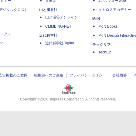
セミナー
立東舎
JレスキューWeb
 X（デジタルクロス）
山と溪谷社
イカロスアカデミー
山と溪谷オンライン
MdN
CLIMBING-NET
MdN Books
ブックス
近代科学社
MdN Design Interactiv
ing
近代科学社Digital
テックリブ
TechLib
広告掲載のご案内
編集部へのご連絡
プライバシーポリシー
会社概要
Copyright ©
2026
Impress Corporation. All rights reserved.