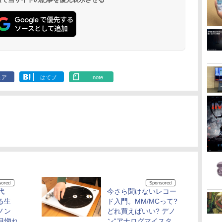
ェア
はてブ
note
代
今さら聞けないレコー
る生
ド入門。MM/MCって?
ノン
どれ買えばいい? デノ
一目惚れ
ン“アナログマイスタ