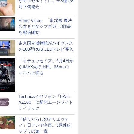
がカプセルトイに。全5種で8
月下旬発売
Prime Video、「劇場版 魔法
少女まどか☆マギカ」3作品
を配信開始
東京国立博物館がハイセンス
の100型RGB LEDテレビ導入
「オデュッセイア」9月4日か
らIMAX先行上映。35mmフ
ィルム上映も
Technicsイヤフォン「EAH-
AZ100」に新色ムーンライト
ライラック
「借りぐらしのアリエッテ
ィ」日テレで今夜。3週連続
ジブリの第一夜