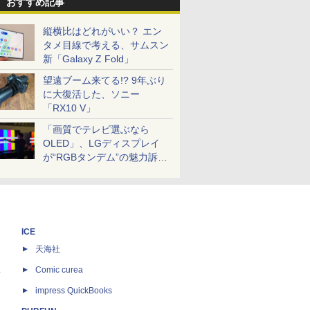
おすすめ記事
縦横比はどれがいい？ エン
タメ目線で考える、サムスン
新「Galaxy Z Fold」
望遠ブーム来てる!? 9年ぶり
に大復活した、ソニー
「RX10 V」
「画質でテレビ選ぶなら
OLED」、LGディスプレイ
が“RGBタンデム”の魅力訴
求。液晶とのガチ比較も
ICE
天海社
ス
Comic curea
impress QuickBooks