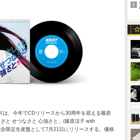
ズは、今年でCDリリースから30周年を迎える篠原
と せつなさと 心強さと」(篠原涼子 with
ログを、完全限定生産盤として7月21日にリリースする。価格