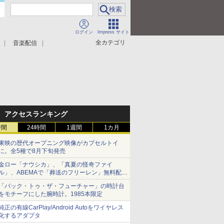
ログイン
Impress サイト
全カテゴリ
音楽配信
アクセスランキング
時間
24時間
1週間
1カ月
東映の歴代オープニング映像がカプセルトイ
に。全5種で8月下旬発売
金ロー「ナウシカ」、「真夏の怪奇ファイ
ル」、ABEMAで「葬送のフリーレン」無料配信
など。夏の特番・配信情報
「バック・トゥ・ザ・フューチャー」の時計台
をモチーフにした腕時計。1985本限定
純正の有線CarPlay/Android Autoをワイヤレス
化するアダプタ