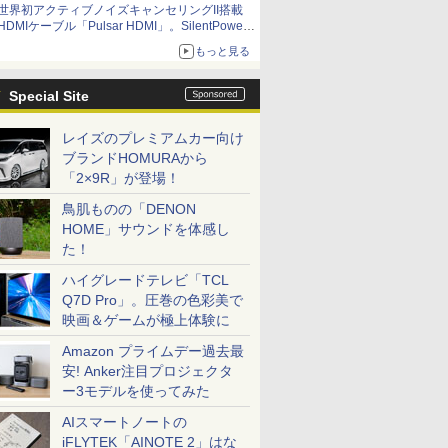
世界初アクティブノイズキャンセリングII搭載
HDMIケーブル「Pulsar HDMI」。SilentPower
から
もっと見る
Special Site
レイズのプレミアムカー向け
ブランドHOMURAから
「2×9R」が登場！
鳥肌ものの「DENON
HOME」サウンドを体感し
た！
ハイグレードテレビ「TCL
Q7D Pro」。圧巻の色彩美で
映画＆ゲームが極上体験に
Amazon プライムデー過去最
安! Anker注目プロジェクタ
ー3モデルを使ってみた
AIスマートノートの
iFLYTEK「AINOTE 2」はな