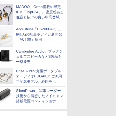
MADOO、Ortho搭載の限定
IEM「Typ624」。密度感ある
低音と抜けの良い中高音域
Acoustune「HS2000Air」。
約13gの軽量ボディと新開発
「ACT09」採用
Cambridge Audio、ブックシ
ェルフスピーカなど8製品を
一挙発売
Brise Audio“究極ポータブル
オーディオFUGAKU”に10周
年記念モデル。経路を
NISHIKIで統一。400万円
SilentPower、軍事レーダー
技術から着想したノイキャン
搭載電源コンディショナー
「AC iPurifier2」