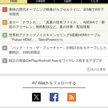
1時間
24時間
1週間
1カ月
東映の歴代オープニング映像がカプセルトイに。全5種で8月下
旬発売
金ロー「ナウシカ」、「真夏の怪奇ファイル」、ABEMAで「葬
送のフリーレン」無料配信など。夏の特番・配信情報
世界初アクティブノイズキャンセリングII搭載HDMIケーブル
「Pulsar HDMI」。SilentPowerから
「バック・トゥ・ザ・フューチャー」の時計台をモチーフにした
腕時計。1985本限定
純正の有線CarPlay/Android Autoをワイヤレス化するアダプタ
もっと見る
AV Watch をフォローする