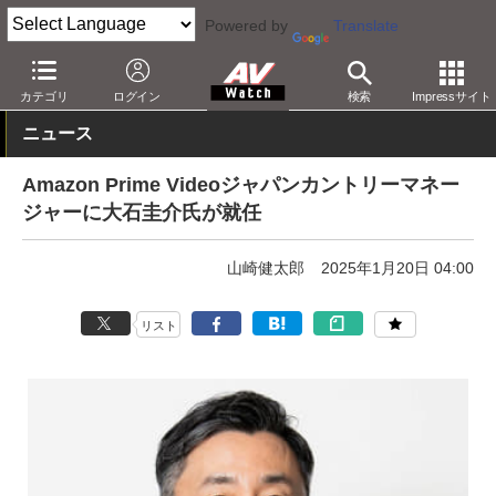
Powered by
Translate
AV Watch
コンテンツ・サービス
映像配信
Amazonビデオ
カテゴリ
ログイン
検索
Impressサイト
ニュース
Amazon Prime Videoジャパンカントリーマネー
ジャーに大石圭介氏が就任
山崎健太郎
2025年1月20日 04:00
リスト