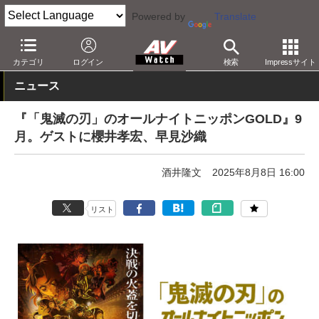
Powered by
Translate
AV Watch
コンテンツ・サービス
アニメ
カテゴリ
ログイン
検索
Impressサイト
ニュース
『「鬼滅の刃」のオールナイトニッポンGOLD』9
月。ゲストに櫻井孝宏、早見沙織
酒井隆文
2025年8月8日 16:00
リスト