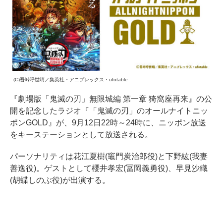
(C)吾峠呼世晴／集英社・アニプレックス・ufotable
『劇場版「鬼滅の刃」無限城編 第一章 猗窩座再来』の公
開を記念したラジオ『「鬼滅の刃」のオールナイトニッ
ポンGOLD』が、9月12日22時～24時に、ニッポン放送
をキーステーションとして放送される。
パーソナリティは花江夏樹(竈門炭治郎役)と下野紘(我妻
善逸役)。ゲストとして櫻井孝宏(冨岡義勇役)、早見沙織
(胡蝶しのぶ役)が出演する。