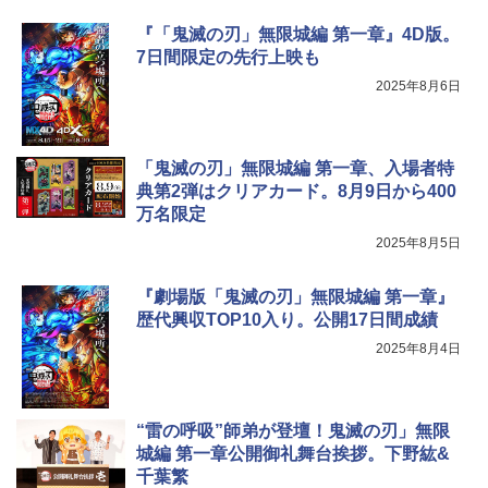
『「鬼滅の刃」無限城編 第一章』4D版。
7日間限定の先行上映も
2025年8月6日
「鬼滅の刃」無限城編 第一章、入場者特
典第2弾はクリアカード。8月9日から400
万名限定
2025年8月5日
『劇場版「鬼滅の刃」無限城編 第一章』
歴代興収TOP10入り。公開17日間成績
2025年8月4日
“雷の呼吸”師弟が登壇！鬼滅の刃」無限
城編 第一章公開御礼舞台挨拶。下野紘&
千葉繁