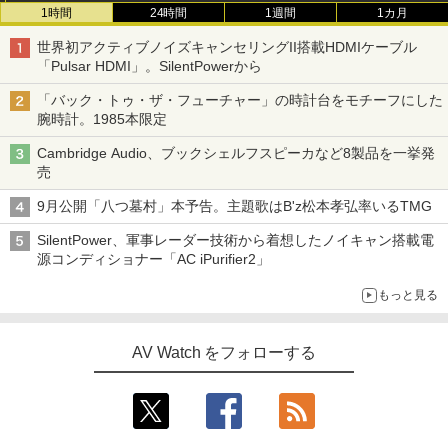
1時間
24時間
1週間
1カ月
世界初アクティブノイズキャンセリングII搭載HDMIケーブル
「Pulsar HDMI」。SilentPowerから
「バック・トゥ・ザ・フューチャー」の時計台をモチーフにした
腕時計。1985本限定
Cambridge Audio、ブックシェルフスピーカなど8製品を一挙発
売
9月公開「八つ墓村」本予告。主題歌はB'z松本孝弘率いるTMG
SilentPower、軍事レーダー技術から着想したノイキャン搭載電
源コンディショナー「AC iPurifier2」
もっと見る
AV Watch をフォローする