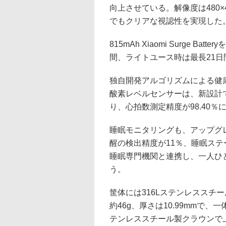
向上させている。解像度は480×4
でもクリアな視認性を実現した
815mAh Xiaomi Surge 
間、ライトユース時は最長21日
独自開発アルゴリズムによる健康
酸素レベルセンサーは、新設計で
り、心拍数測定精度が98.40％
睡眠モニタリングも、アップグレ
醒の検出精度が11％、睡眠ステ
睡眠専門機関と連携し、一人ひ
う。
筐体には316Lステンレススチ
約46g、厚さは10.99mmで
テンレススチール製クラウンで