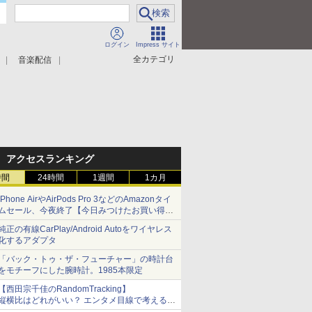
ログイン
Impress サイト
全カテゴリ
音楽配信
アクセスランキング
時間
24時間
1週間
1カ月
iPhone AirやAirPods Pro 3などのAmazonタイ
ムセール、今夜終了【今日みつけたお買い得
品】
純正の有線CarPlay/Android Autoをワイヤレス
化するアダプタ
「バック・トゥ・ザ・フューチャー」の時計台
をモチーフにした腕時計。1985本限定
【西田宗千佳のRandomTracking】
縦横比はどれがいい？ エンタメ目線で考える、
サムスン新「Galaxy Z Fold」