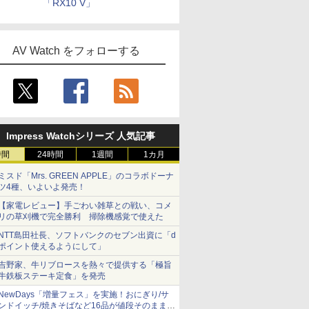
「RX10 V」
AV Watch をフォローする
Impress Watchシリーズ 人気記事
時間
24時間
1週間
1カ月
ミスド「Mrs. GREEN APPLE」のコラボドーナ
ツ4種、いよいよ発売！
【家電レビュー】手ごわい雑草との戦い、コメ
リの草刈機で完全勝利 掃除機感覚で使えた
NTT島田社長、ソフトバンクのセブン出資に「d
ポイント使えるようにして」
吉野家、牛リブロースを熱々で提供する「極旨
牛鉄板ステーキ定食」を発売
NewDays「増量フェス」を実施！おにぎり/サ
ンドイッチ/焼きそばなど16品が値段そのままで