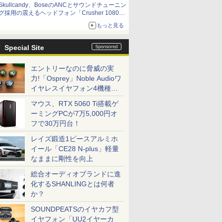
Skullcandy、BoseのANCとサウンドチューニン
グ採用の震えるヘッドフォン「Crusher 1080
ANC」
もっと見る
Special Site
エントリーなのに脅威の実
力!「Osprey」Noble Audioワ
イヤレスイヤフォン4機種を
一気に聴く
マウス、RTX 5060 Ti搭載ゲ
ーミングPCが7万5,000円オ
フで30万円台！
レイズ鍛造1ピースアルミホ
イール「CE28 N-plus」軽量
なままに剛性を向上
総合オーディオブランドに進
化するSHANLINGとは何者
か？
SOUNDPEATSのイヤカフ型
イヤフォン「UU2イヤーカ