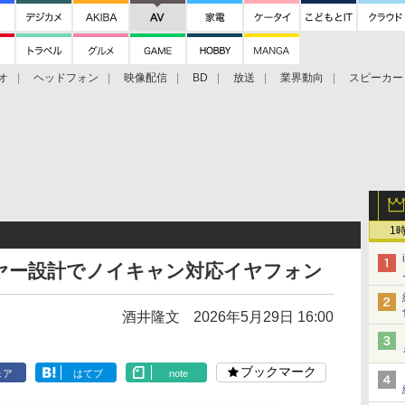
オ
ヘッドフォン
映像配信
BD
放送
業界動向
スピーカー
ェクタ
PS4
BDプレーヤー
映像配信
BD
1
ヤー設計でノイキャン対応イヤフォン
酒井隆文
2026年5月29日 16:00
ブックマーク
ェア
はてブ
note