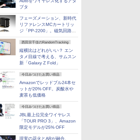
Autoをワイヤレス化するアダ
プタ
フェーズメーション、新時代
リファレンスMCカートリッ
ジ「PP-2200」。磁気回路や
ハウジングを根本から見直し
西田宗千佳のRandomTracking
縦横比はどれがいい？ エン
タメ目線で考える、サムスン
新「Galaxy Z Fold」
今日みつけたお買い得品
Amazonでレッドブル24本セ
ットが20% OFF。炭酸水や
麦茶も低価格
今日みつけたお買い得品
JBL最上位完全ワイヤレス
「TOUR PRO 3」、Amazon
限定モデルが25% OFF
現実の花火とARが融合、