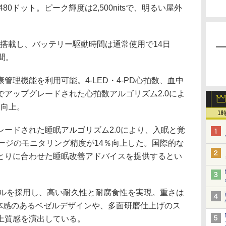
80ドット。ピーク輝度は2,500nitsで、明るい屋外
。
Batteryを搭載し、バッテリー駆動時間は通常使用で14日
間。
管理機能を利用可能。4-LED・4-PD心拍数、血中
アップグレードされた心拍数アルゴリズム2.0によ
に向上。
1
ードされた睡眠アルゴリズム2.0により、入眠と覚
ージのモニタリング精度が14％向上した。国際的な
とりに合わせた睡眠改善アドバイスを提供するとい
ールを採用し、高い耐久性と耐腐食性を実現。重さは
、一体感のあるベゼルデザインや、多面研磨仕上げのス
上質感を演出している。