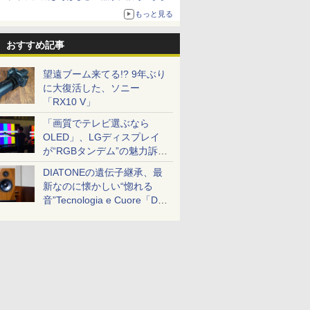
ボリュームアップ
もっと見る
おすすめ記事
望遠ブーム来てる!? 9年ぶり
に大復活した、ソニー
「RX10 V」
「画質でテレビ選ぶなら
OLED」、LGディスプレイ
が“RGBタンデム”の魅力訴
求。液晶とのガチ比較も
DIATONEの遺伝子継承、最
新なのに懐かしい“惚れる
音”Tecnologia e Cuore「DS-
TC52B」を聴く