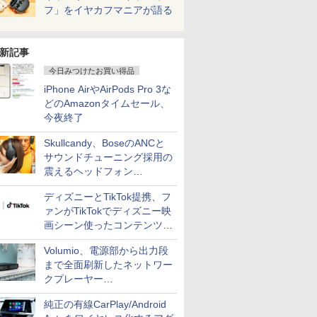
フ」をイヤカフマニアが語る
新記事
今日みつけたお買い得品
iPhone AirやAirPods Pro 3な
どのAmazonタイムセール、
今夜終了
Skullcandy、BoseのANCと
サウンドチューニング採用の
震えるヘッドフォン
「Crusher 1080 ANC」
ディズニーとTikTok提携、フ
ァンがTikTokでディズニー映
画シーン使ったコンテンツ制
作、Disney+にも配信
Volumio、電源部から出力段
まで全面刷新したネットワー
クプレーヤー
「Primo（2026）」
純正の有線CarPlay/Android