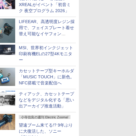
XREALがイベント「初音ミ
ク 夜空プログラム 2026」
LIFEEAR、高透明度レジン採
用で、フェイスプレート着せ
替え可能なイヤフォン
「Nova Shell」
MSI、世界初インクジェット
印刷有機ELの27型4Kモニタ
ー
カセットテープ型キーホルダ
「MUSIC TOUCH」に新色。
NFC搭載で音楽配信へ
ティアック、カセットテープ
などをデジタル化する「思い
出アーカイブ推進活動」
小寺信良の週刊 Electric Zooma!
望遠ブーム来てる!? 9年ぶり
に大復活した、ソニー