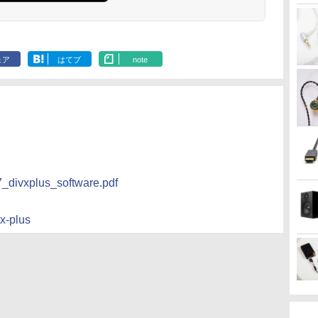
ェア
はてブ
note
7_divxplus_software.pdf
vx-plus