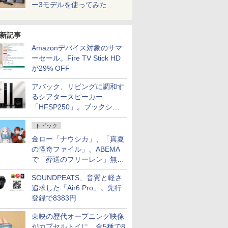
ー3モデルを使ってみた
新記事
Amazonデバイス対象のサマ
ーセール。Fire TV Stick HD
が29% OFF
アバック、リビングに調和す
るシアタースピーカー
「HFSP250」。ブックシェ
ルフはペア3万円以下
トピック
金ロー「ナウシカ」、「真夏
の怪奇ファイル」、ABEMA
で「葬送のフリーレン」無料
配信など。夏の特番・配信情
SOUNDPEATS、音質と軽さ
報
追求した「Air6 Pro」。先行
登録で8383円
東映の歴代オープニング映像
がカプセルトイに。全5種で8