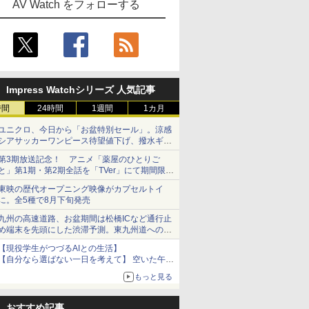
AV Watch をフォローする
Impress Watchシリーズ 人気記事
時間
24時間
1週間
1カ月
ユニクロ、今日から「お盆特別セール」。涼感
シアサッカーワンピース待望値下げ、撥水ギア
ショーツは1990円に
第3期放送記念！ アニメ「薬屋のひとりご
と」第1期・第2期全話を「TVer」にて期間限定
で順次無料配信開始
東映の歴代オープニング映像がカプセルトイ
に。全5種で8月下旬発売
九州の高速道路、お盆期間は松橋ICなど通行止
め端末を先頭にした渋滞予測。東九州道への迂
回は料金調整を実施
【現役学生がつづるAIとの生活】
【自分なら選ばない一日を考えて】 空いた午後
をチャッピーに捧げたら、思わぬ絶景に出会っ
もっと見る
た話
おすすめ記事