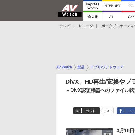
テレビ
レコーダ
ポータブルオーディ
スマートスピーカー
デジカメ
プロジ
AV Watch
製品
アプリ/ソフトウェア
DivX、HD再生/変換やブ
－DivX認証機器へのファイル転送「
ポスト
リスト
シ
3月16