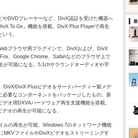
DVDプレーヤーなど、DivX認証を受けた機器へ
最
To Go」機能を搭載。DivX Plus Playerで再生
という。
er」はWebブラウザ用プラグインで、DivXおよび、DivX
Fox、Google Chrome、Safariなどのブラウザ上で
)再生が可能になる。5.1chサラウンドオーディオや字
k」は、DivX/DivX Plusビデオをサードパーティー製メデ
に必要なコンポーネントをパッケージしたもの。新
.264ビデオ用DXVAハードウェア再生支援機能を搭載。
ビデオの再生が可能になる。
ァイルの再生が可能。Windows 7のネットワーク機能
などにMKVファイルやDivXビデオをストリーミングす