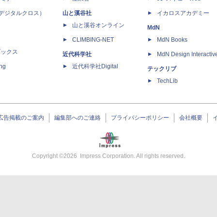
 X（デジタルクロス）
山と溪谷社
イカロスアカデミー
山と溪谷オンライン
MdN
CLIMBING-NET
MdN Books
ブックス
近代科学社
MdN Design Interactiv
ing
近代科学社Digital
テックリブ
TechLib
広告掲載のご案内
編集部へのご連絡
プライバシーポリシー
会社概要
Copyright ©
2026
Impress Corporation. All rights reserved.