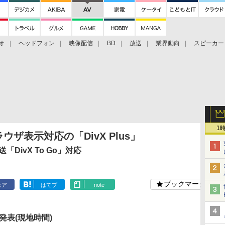
オ
ヘッドフォン
映像配信
BD
放送
業界動向
スピーカー
ェクタ
PS4
BDプレーヤー
映像配信
BD
1
ラウザ表示対応の「DivX Plus」
DivX To Go」対応
ブックマーク
ェア
はてブ
note
日発表(現地時間)