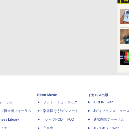
Rittor Music
イカロス出版
dフォーラム
リットーミュージック
AIRLINEweb
ップ担当者フォーラム
楽器探そう!デジマート
Jディフェンスニュー
ness Library
TシャツPOD T-OD
通訳翻訳ジャーナル
セミナー
立東舎
JレスキューWeb