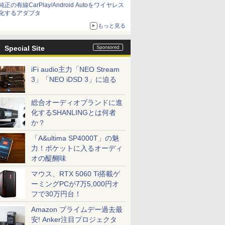
純正の有線CarPlay/Android Autoをワイヤレス
化するアダプタ
もっと見る
Special Site
iFi audio主力「NEO Stream
3」「NEO iDSD 3」に迫る
総合オーディオブランドに進
化するSHANLINGとは何者
か？
「A&ultima SP4000T」の魅
力！ポケットに入るオーディ
オの醍醐味
マウス、RTX 5060 Ti搭載ゲ
ーミングPCが7万5,000円オ
フで30万円台！
Amazon プライムデー過去最
安! Anker注目プロジェクタ