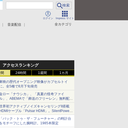
ログイン
Impress サイト
全カテゴリ
音楽配信
アクセスランキング
時間
24時間
1週間
1カ月
東映の歴代オープニング映像がカプセルトイ
に。全5種で8月下旬発売
金ロー「ナウシカ」、「真夏の怪奇ファイ
ル」、ABEMAで「葬送のフリーレン」無料配信
など。夏の特番・配信情報
世界初アクティブノイズキャンセリングII搭載
HDMIケーブル「Pulsar HDMI」。SilentPower
から
「バック・トゥ・ザ・フューチャー」の時計台
をモチーフにした腕時計。1985本限定