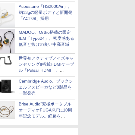
Acoustune「HS2000Air」。
約13gの軽量ボディと新開発
「ACT09」採用
MADOO、Ortho搭載の限定
IEM「Typ624」。密度感ある
低音と抜けの良い中高音域
世界初アクティブノイズキャ
ンセリングII搭載HDMIケーブ
ル「Pulsar HDMI」。
SilentPowerから
Cambridge Audio、ブックシ
ェルフスピーカなど8製品を
一挙発売
Brise Audio“究極ポータブル
オーディオFUGAKU”に10周
年記念モデル。経路を
NISHIKIで統一。400万円