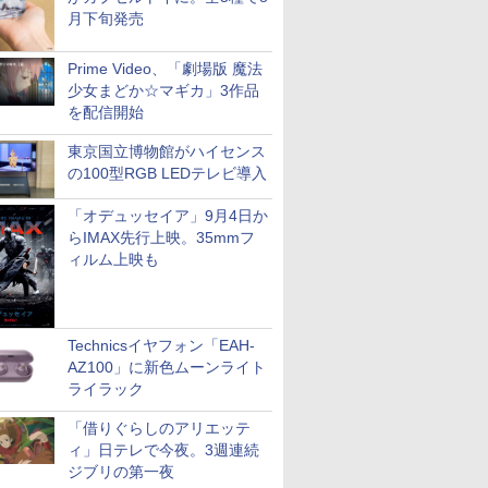
月下旬発売
Prime Video、「劇場版 魔法
少女まどか☆マギカ」3作品
を配信開始
東京国立博物館がハイセンス
の100型RGB LEDテレビ導入
「オデュッセイア」9月4日か
らIMAX先行上映。35mmフ
ィルム上映も
Technicsイヤフォン「EAH-
AZ100」に新色ムーンライト
ライラック
「借りぐらしのアリエッテ
ィ」日テレで今夜。3週連続
ジブリの第一夜