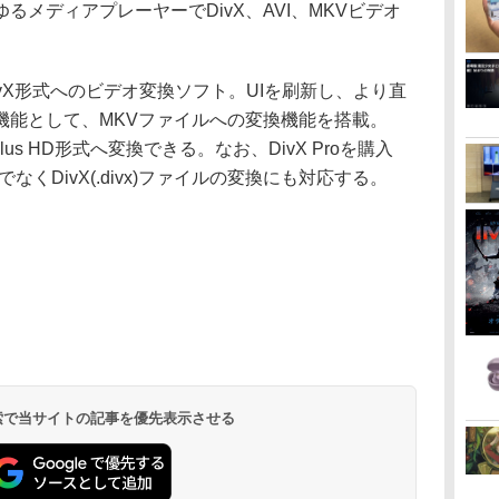
メディアプレーヤーでDivX、AVI、MKVビデオ
er」はDivX形式へのビデオ変換ソフト。UIを刷新し、より直
機能として、MKVファイルへの変換機能を搭載。
Plus HD形式へ変換できる。なお、DivX Proを購入
けでなくDivX(.divx)ファイルの変換にも対応する。
 検索で当サイトの記事を優先表示させる