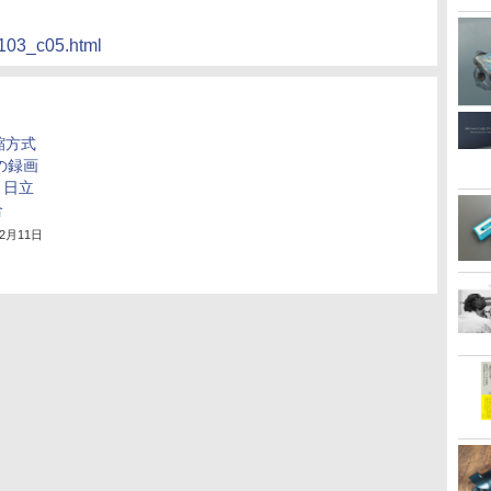
_1103_c05.html
縮方式
の録画
。日立
合
12月11日