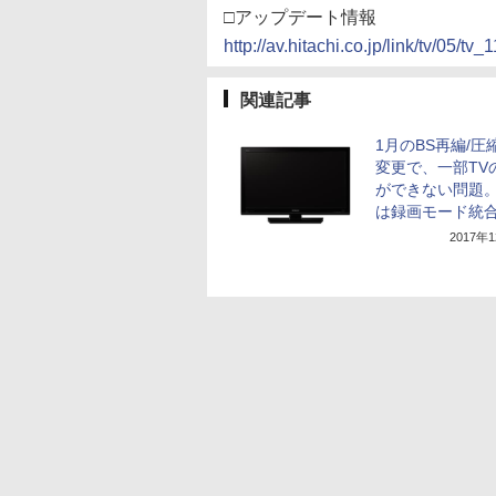
□アップデート情報
http://av.hitachi.co.jp/link/tv/05/tv
関連記事
1月のBS再編/圧
変更で、一部TV
ができない問題
は録画モード統
2017年