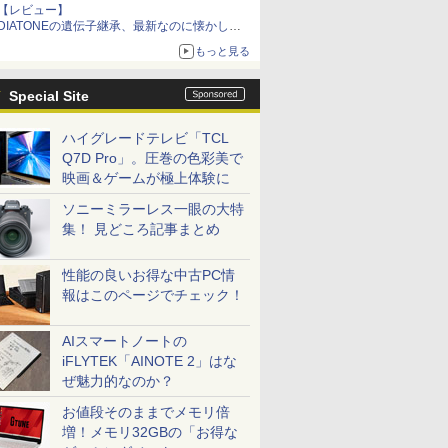
【レビュー】
DIATONEの遺伝子継承、最新なのに懐かし
い“惚れる音”Tecnologia e Cuore「DS-TC52B」
もっと見る
を聴く
Special Site
ハイグレードテレビ「TCL
Q7D Pro」。圧巻の色彩美で
映画＆ゲームが極上体験に
ソニーミラーレス一眼の大特
集！ 見どころ記事まとめ
性能の良いお得な中古PC情
報はこのページでチェック！
AIスマートノートの
iFLYTEK「AINOTE 2」はな
ぜ魅力的なのか？
お値段そのままでメモリ倍
増！メモリ32GBの「お得な