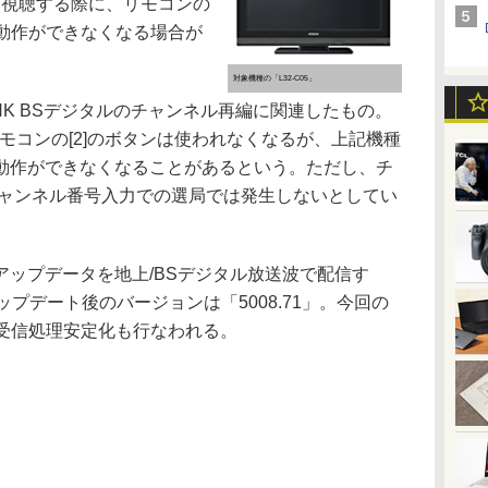
を視聴する際に、リモコンの
後動作ができなくなる場合が
対象機種の「L32-C05」
K BSデジタルのチャンネル再編に関連したもの。
モコンの[2]のボタンは使われなくなるが、上記機種
動作ができなくなることがあるという。ただし、チ
チャンネル番号入力での選局では発生しないとしてい
ップデータを地上/BSデジタル放送波で配信す
プデート後のバージョンは「5008.71」。今回の
の受信処理安定化も行なわれる。