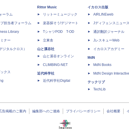
Rittor Music
イカロス出版
dフォーラム
リットーミュージック
AIRLINEweb
ップ担当者フォーラム
楽器探そう!デジマート
Jディフェンスニュー
ness Library
TシャツPOD T-OD
通訳翻訳ジャーナル
セミナー
立東舎
JレスキューWeb
 X（デジタルクロス）
山と溪谷社
イカロスアカデミー
山と溪谷オンライン
MdN
CLIMBING-NET
MdN Books
ブックス
近代科学社
MdN Design Interactiv
ing
近代科学社Digital
テックリブ
TechLib
広告掲載のご案内
編集部へのご連絡
プライバシーポリシー
会社概要