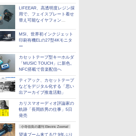
LIFEEAR、高透明度レジン採
用で、フェイスプレート着せ
替え可能なイヤフォン
「Nova Shell」
MSI、世界初インクジェット
印刷有機ELの27型4Kモニタ
ー
カセットテープ型キーホルダ
「MUSIC TOUCH」に新色。
NFC搭載で音楽配信へ
ティアック、カセットテープ
などをデジタル化する「思い
出アーカイブ推進活動」
カリスマオーディオ評論家の
軌跡「長岡鉄男の仕事」5日
発売
小寺信良の週刊 Electric Zooma!
望遠ブーム来てる!? 9年ぶり