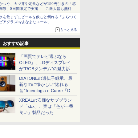
とまる
かつや、カツ丼や定食などが150円引きの「感
謝祭」8日間限定で実施！ ご飯大盛も無料
水を飲まずにビールを飲むと倒れる「ふらつく
ビアグラスbyよなよなエール」
もっと見る
おすすめ記事
「画質でテレビ選ぶなら
OLED」、LGディスプレイ
が“RGBタンデム”の魅力訴
求。液晶とのガチ比較も
DIATONEの遺伝子継承、最
新なのに懐かしい“惚れる
音”Tecnologia e Cuore「DS-
TC52B」を聴く
XREALの安価なサブブラン
ド「xbx」、実は「色が一番
良い」製品だった