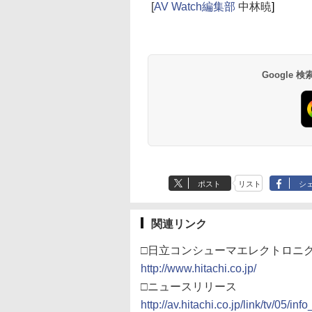
[
AV Watch編集部
中林暁
]
Google
ポスト
リスト
シ
関連リンク
□日立コンシューマエレクトロニ
http://www.hitachi.co.jp/
□ニュースリリース
http://av.hitachi.co.jp/link/tv/05/i