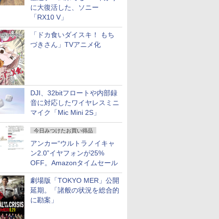
に大復活した、ソニー
「RX10 V」
「ドカ食いダイスキ！ もち
づきさん」TVアニメ化
DJI、32bitフロートや内部録
音に対応したワイヤレスミニ
マイク「Mic Mini 2S」
今日みつけたお買い得品
アンカー“ウルトラノイキャ
ン2.0”イヤフォンが25%
OFF。Amazonタイムセール
劇場版「TOKYO MER」公開
延期。「諸般の状況を総合的
に勘案」