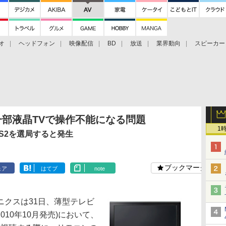
オ
ヘッドフォン
映像配信
BD
放送
業界動向
スピーカー
ェクタ
PS4
BDプレーヤー
映像配信
BD
に一部液晶TVで操作不能になる問題
1
BS2を選局すると発生
ブックマーク
ェア
はてブ
note
クスは31日、薄型テレビ
(2010年10月発売)において、