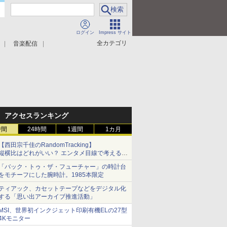
ログイン
Impress サイト
全カテゴリ
音楽配信
アクセスランキング
時間
24時間
1週間
1カ月
【西田宗千佳のRandomTracking】
縦横比はどれがいい？ エンタメ目線で考える、
サムスン新「Galaxy Z Fold」
「バック・トゥ・ザ・フューチャー」の時計台
をモチーフにした腕時計。1985本限定
ティアック、カセットテープなどをデジタル化
する「思い出アーカイブ推進活動」
MSI、世界初インクジェット印刷有機ELの27型
4Kモニター