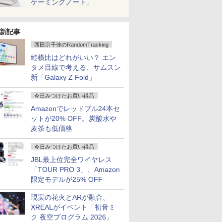
ゲーミングノート」
新記事
西田宗千佳のRandomTracking
縦横比はどれがいい？ エン
タメ目線で考える、サムスン
新「Galaxy Z Fold」
今日みつけたお買い得品
Amazonでレッドブル24本セ
ットが20% OFF。炭酸水や
麦茶も低価格
今日みつけたお買い得品
JBL最上位完全ワイヤレス
「TOUR PRO 3」、Amazon
限定モデルが25% OFF
現実の花火とARが融合、
XREALがイベント「初音ミ
ク 夜空プログラム 2026」