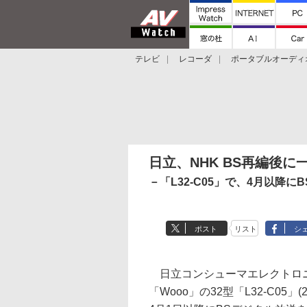
テレビ
レコーダ
ポータブルオーディ
スマートスピーカー
デジカメ
プロジ
日立、NHK BS再編後
－「L32-C05」で、4月以降に
ポスト
リスト
シ
日立コンシューマエレクトロニ
「Wooo」の32型「L32-C05」