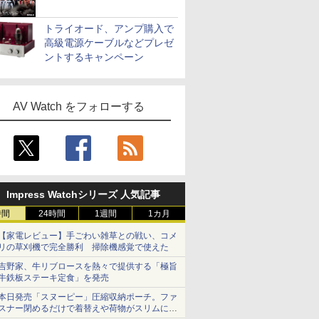
トライオード、アンプ購入で
高級電源ケーブルなどプレゼ
ントするキャンペーン
AV Watch をフォローする
Impress Watchシリーズ 人気記事
時間
24時間
1週間
1カ月
【家電レビュー】手ごわい雑草との戦い、コメ
リの草刈機で完全勝利 掃除機感覚で使えた
吉野家、牛リブロースを熱々で提供する「極旨
牛鉄板ステーキ定食」を発売
本日発売「スヌーピー」圧縮収納ポーチ。ファ
スナー閉めるだけで着替えや荷物がスリムにま