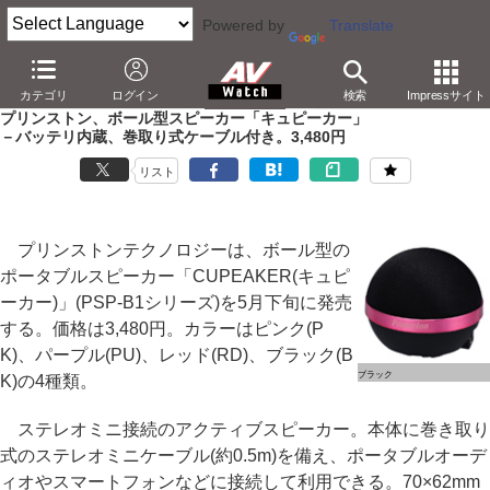
Powered by
Translate
AV Watch
製品
オーディオスピーカー
カテゴリ
ログイン
検索
Impressサイト
プリンストン、ボール型スピーカー「キュピーカー」
－バッテリ内蔵、巻取り式ケーブル付き。3,480円
リスト
プリンストンテクノロジーは、ボール型の
ポータブルスピーカー「CUPEAKER(キュピ
ーカー)」(PSP-B1シリーズ)を5月下旬に発売
する。価格は3,480円。カラーはピンク(P
K)、パープル(PU)、レッド(RD)、ブラック(B
ブラック
K)の4種類。
ステレオミニ接続のアクティブスピーカー。本体に巻き取り
式のステレオミニケーブル(約0.5m)を備え、ポータブルオーデ
ィオやスマートフォンなどに接続して利用できる。70×62mm