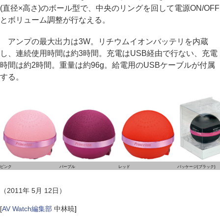
(直径×高さ)のボール型で、中央のリングを回して電源ON/OFF
とボリューム調整が行なえる。
アンプの最大出力は3W。リチウムイオンバッテリを内蔵
し、連続使用時間は約3時間。充電はUSB経由で行ない、充電
時間は約2時間。重量は約96g。給電用のUSBケーブルが付属
する。
ピンク
パープル
レッド
パッケージ(ブラック)
（2011年 5月 12日）
[
AV Watch編集部
中林暁
]