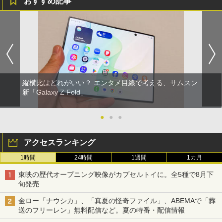
おすすめ記事
縦横比はどれがいい？ エンタメ目線で考える、サムスン
新「Galaxy Z Fold」
●
●
●
アクセスランキング
1時間
24時間
1週間
1カ月
東映の歴代オープニング映像がカプセルトイに。全5種で8月下
旬発売
金ロー「ナウシカ」、「真夏の怪奇ファイル」、ABEMAで「葬
送のフリーレン」無料配信など。夏の特番・配信情報