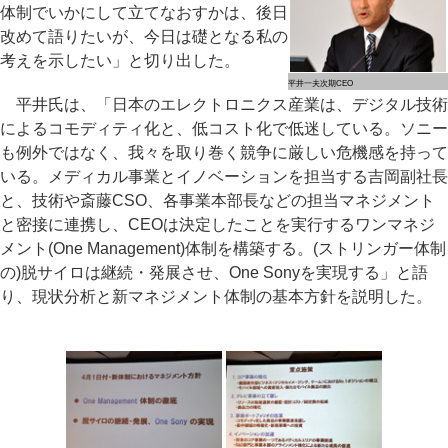
体制でいかにして立てなおすかは、後日
改めて語りたいが、今日は礎となる私の
考えを示したい」と切り出した。
平井一夫次期CEO
平井氏は、「日本のエレクトロニクス産業は、デジタル技術
によるコモディティ化と、低コスト化で低迷している。ソニー
も例外ではなく、我々を取り巻く競争に厳しい危機感を持って
いる。メディカル事業とイノベーションを担当する吉岡副社長
と、技術や斎藤CSO、各事業本部長などの担当マネジメント
と密接に連携し、CEOは決定したことを実行するワンマネジ
メント(One Management)体制を構築する。(ストリンガー体制
の)脱サイロは継続・発展させ、One Sonyを実現する」と語
り、現状分析と新マネジメント体制の基本方針を説明した。