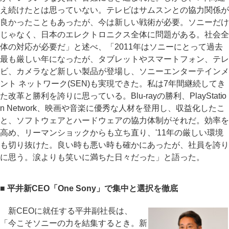
え続けたとは思っていない。テレビはサムスンとの協力関係が
良かったこともあったが、今は新しい戦術が必要。ソニーだけ
じゃなく、日本のエレクトロニクス全体に問題がある。社会全
体の対応が必要だ」と述べ、「2011年はソニーにとって過去
最も厳しい年になったが、タブレットやスマートフォン、テレ
ビ、カメラなど新しい製品が登場し、ソニーエンターテインメ
ント ネットワーク(SEN)も実現できた。私は7年間継続してき
た改革と勝利を誇りに思っている。Blu-rayの勝利、PlayStatio
n Network、映画や音楽に優秀な人材を登用し、収益化したこ
と、ソフトウェアとハードウェアの協力体制がそれだ。効率を
高め、リーマンショックからも立ち直り、'11年の厳しい環境
も切り抜けた。良い時も悪い時も確かにあったが、社員を誇り
に思う。涙よりも笑いに満ちた日々だった」と語った。
■ 平井新CEO「One Sony」で集中と選択を徹底
新CEOに就任する平井副社長は、
「今こそソニーの力を結集するとき。新