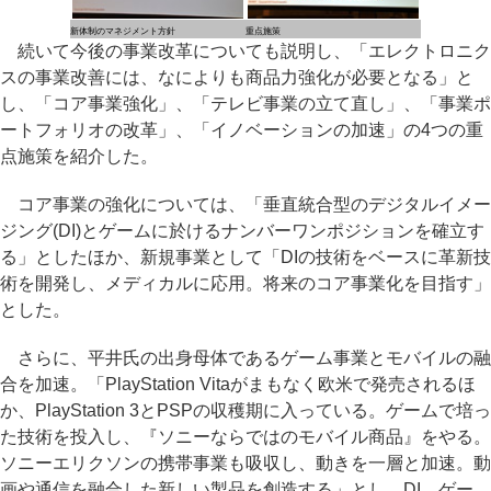
新体制のマネジメント方針
重点施策
続いて今後の事業改革についても説明し、「エレクトロニク
スの事業改善には、なによりも商品力強化が必要となる」と
し、「コア事業強化」、「テレビ事業の立て直し」、「事業ポ
ートフォリオの改革」、「イノベーションの加速」の4つの重
点施策を紹介した。
コア事業の強化については、「垂直統合型のデジタルイメー
ジング(DI)とゲームに於けるナンバーワンポジションを確立す
る」としたほか、新規事業として「DIの技術をベースに革新技
術を開発し、メディカルに応用。将来のコア事業化を目指す」
とした。
さらに、平井氏の出身母体であるゲーム事業とモバイルの融
合を加速。「PlayStation Vitaがまもなく欧米で発売されるほ
か、PlayStation 3とPSPの収穫期に入っている。ゲームで培っ
た技術を投入し、『ソニーならではのモバイル商品』をやる。
ソニーエリクソンの携帯事業も吸収し、動きを一層と加速。動
画や通信を融合した新しい製品を創造する」とし、DI、ゲー