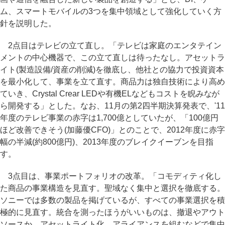
ム、スマートモバイルの3つを集中領域として強化していく方
針を説明した。
2点目はテレビの立て直し。「テレビは家庭のエンタテイン
メントの中心機器で、この立て直しは待ったなし。アセットラ
イト(製造設備/資産の削減)を徹底し、他社との協力で投資資本
を最小化して、事業を立て直す。商品力は独自技術により高め
ていき、Crystal Crear LEDや有機ELなどもコストを睨みなが
ら開発する」とした。なお、11月の第2四半期決算発表で、'11
年度のテレビ事業の赤字は1,700億としていたが、「100億円
ほど改善できそう(加藤優CFO)」とのことで、2012年度に赤字
幅の半減(約800億円)、2013年度のブレイクイーブンを目指
す。
3点目は、事業ポートフォリオの改革。「コモディティ化し
た商品の事業構造を見直す。聖域なく集中と選択を徹底する。
ソニーでは多数の製品を掲げているが、すべての事業選択を積
極的に見直す。統合を測ったほうがいいものは、撤退やアウト
ソースか、アセットライト化、アライアンスを組むなどで集中