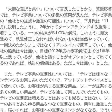
「大胆な選択と集中」について言及したことから、質疑応答
では、テレビ事業についての多数の質問が及んだ。テレビ事業
の「他社との提携や撤退の可能性」について、平井氏は「11
月に説明したように、2年かけてターンアラウンドする施策に
着手している。一つの結果がS-LCDの解消。このように順次
進めて、軌道修正しなければいけないものは当然やっていく。
一回決めたからよしではなくリアルタイムで変革していく。他
社の協業は今は無い。目標(2013年度の赤字解消)までは1年半
以上残っているが、他社と話すことがオプションとして出てく
るのであれば、検討の価値はある。ただし今は無い」とした。
また、テレビ事業の重要性については、「テレビは様々なコ
ンテンツをお楽しみいただく中で、アウトプットデバイスとし
て優れている。お客様が集まる重要な商品。ソニーが提案する
多くの新しい商品が、テレビを通して楽しんでいただくもの。
テレビの重要度は増えることはあっても減ることはない。ソニ
ーのありとあらゆる商品をつなぐ重要なもの。簡単に撤退した
り、縮小すれば、お客様への重要なリンクがなくなる。そうい