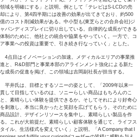
領域を明確にする」と説明。例として「テレビはS-LCDの売
却により、第4四半期には改善の効果が出てきており、約500
億のコスト削減効果がある。中小型も(東芝らとの合弁会社)ジ
ャパンディスプレイに切り出している。自律的な成長ができる
体制のために、他社との統合や協業をやっていく。一方で、コ
ア事業への投資は重要で、引き続き行なっていく」とした。
4点目はイノベーションの加速。メディカルエリアの事業推
進と、R&D部門と事業本部のアラインメント強化による新た
な成長の促進を掲げ、この領域は吉岡副社長が担当する。
平井氏は、目標とするソニーの姿として、「2009年以来一
貫して目指しているのは、ソニーらしい商品はもちろんのこ
と、素晴らしい体験を提供できるか。そしてそれにより好奇心
を刺激し、本当に良かったと笑顔を広げてもらう。そのために
商品設計、デザインリソースを集中し、素晴らしい製品を作
る。これが大前提だ。素晴らしい顧客体験を通じて、ライフス
タイル、生活様式を変えていく」と説明。「A Company that I
nspires and fulfills your curiosity(ユーザーの皆様に感動を与え