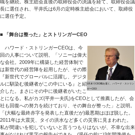
職を継続。株主総会直後の取締役会の決議を経て、取締役会議
長に選任され、平井氏は6月の定時株主総会において、取締役
に選任予定。
■ 「舞台は整った」とストリンガーCEO
ハワード・ストリンガーCEOは、今
回の人事について説明。「ソニーは偉大
な会社。2009年に構築した経営体制で
は新世代の経営陣を起用したが、その際
『新世代でグローバルに活躍し、デジタ
ルに馴染む後継者がこの中にいる』と紹
3月末でCEO職を退く、ハワード・ストリン
ガーCEO
介した。まさにその中に後継者がいたこ
とになる。私がカズ(平井一夫氏)をCEOとして推薦したが、会
社も回復への努力を続けており、その舞台が整った」と説明。
「(大幅な最終赤字を発表した直後だが)最悪期はほぼ脱した。
2011年は大震災、タイの洪水など多くの災害に見まわれた。
私が間違いを犯していないと言うつもりはないが、不幸な出来
事がなければ黒字の報告ができた。(退任の前に)3年間準備を