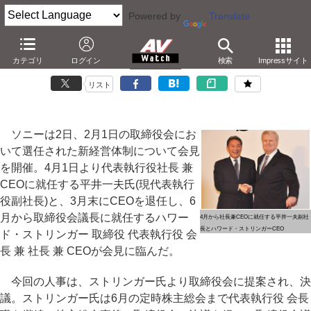
Powered by
Translate
「One Sony」で大胆に選択と集中。ソニー次期CEO平井氏
カテゴリ
ログイン
検索
Impressサイト
－TVは2年で改善。Vitaからスマートモバイル
リスト
ソニーは2日、2月1日の取締役会にお
いて選任された新経営体制について会見
を開催。4月1日より代表執行役社長 兼
CEOに就任する平井一夫氏(現代表執行
役副社長)と、3月末にCEOを退任し、6
月から取締役会議長に就任するハワー
4月から社長兼CEOに就任する平井一夫副社
長とハワード・ストリンガーCEO
ド・ストリンガー 取締役 代表執行役 会
長 兼 社長 兼 CEOが会見に臨んだ。
今回の人事は、ストリンガー氏より取締役会に提案され、決
議。ストリンガー氏は6月の定時株主総会まで代表執行役 会長