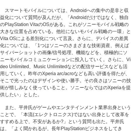
スマートモバイルについては、Androidへの集中の是非と収
益化について質問が及んだが、「Androidだけではなく、独自
のPlayStation VitaのOSがある。これがソニーモバイル戦略の
大きな位置を占めている。他社にないモバイル戦略の一環」と
Vita OSによる差別化について言及。さらに、デバイスの差異
化については、「1つはソニーのさまざまな技術資産、例えば
サイバーショットの画像/信号処理、機能などを、積極的にソ
ニーモバイルコミュニケーションに投入していく。さらに、Vi
deo Unlimited、Music Unlimitedなどの配信サービスなども活
用していく。昨年のXperia arc/acroなども高い評価を得たが、
そこで光ったのはデザインや使い勝手。その良さはソニーの技
術が惜しみなく使っていること。ソニーならではのXperiaを提
供したい」とした。
また、平井氏がゲームやエンタテインメント業界出身という
ことで、「本流(エレクトロニクス)ではない出身として改革を
すすめる上で、不安があるか?」という質問も出た。平井氏
は、「よく聞かれるが、長年PlayStationビジネスをしてき