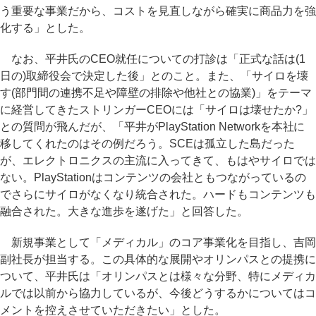
う重要な事業だから、コストを見直しながら確実に商品力を強
化する」とした。
なお、平井氏のCEO就任についての打診は「正式な話は(1
日の)取締役会で決定した後」とのこと。また、「サイロを壊
す(部門間の連携不足や障壁の排除や他社との協業)」をテーマ
に経営してきたストリンガーCEOには「サイロは壊せたか?」
との質問が飛んだが、「平井がPlayStation Networkを本社に
移してくれたのはその例だろう。SCEは孤立した島だった
が、エレクトロニクスの主流に入ってきて、もはやサイロでは
ない。PlayStationはコンテンツの会社ともつながっているの
でさらにサイロがなくなり統合された。ハードもコンテンツも
融合された。大きな進歩を遂げた」と回答した。
新規事業として「メディカル」のコア事業化を目指し、吉岡
副社長が担当する。この具体的な展開やオリンパスとの提携に
ついて、平井氏は「オリンパスとは様々な分野、特にメディカ
ルでは以前から協力しているが、今後どうするかについてはコ
メントを控えさせていただきたい」とした。