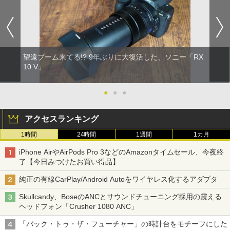
望遠ブーム来てる!? 9年ぶりに大復活した、ソニー「RX
10 V」
●
●
●
アクセスランキング
1時間
24時間
1週間
1カ月
iPhone AirやAirPods Pro 3などのAmazonタイムセール、今夜終
了【今日みつけたお買い得品】
純正の有線CarPlay/Android Autoをワイヤレス化するアダプタ
Skullcandy、BoseのANCとサウンドチューニング採用の震える
ヘッドフォン「Crusher 1080 ANC」
「バック・トゥ・ザ・フューチャー」の時計台をモチーフにした