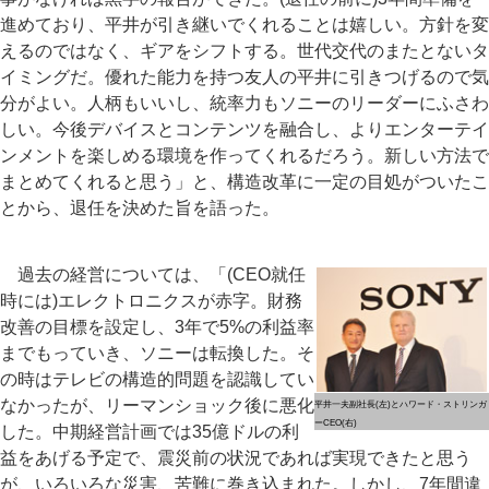
進めており、平井が引き継いでくれることは嬉しい。方針を変
えるのではなく、ギアをシフトする。世代交代のまたとないタ
イミングだ。優れた能力を持つ友人の平井に引きつげるので気
分がよい。人柄もいいし、統率力もソニーのリーダーにふさわ
しい。今後デバイスとコンテンツを融合し、よりエンターテイ
ンメントを楽しめる環境を作ってくれるだろう。新しい方法で
まとめてくれると思う」と、構造改革に一定の目処がついたこ
とから、退任を決めた旨を語った。
過去の経営については、「(CEO就任
時には)エレクトロニクスが赤字。財務
改善の目標を設定し、3年で5%の利益率
までもっていき、ソニーは転換した。そ
の時はテレビの構造的問題を認識してい
なかったが、リーマンショック後に悪化
平井一夫副社長(左)とハワード・ストリンガ
ーCEO(右)
した。中期経営計画では35億ドルの利
益をあげる予定で、震災前の状況であれば実現できたと思う
が、いろいろな災害、苦難に巻き込まれた。しかし、7年間違