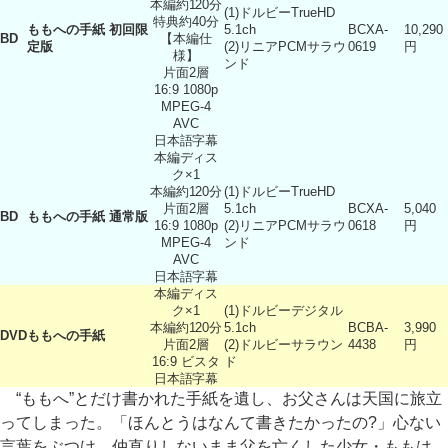
本編約120分
(1)ドルビーTrueHD
特典約40分
ももへの手紙 初回限
5.1ch
BCXA-
10,290
BD
【本編仕
定版
(2)リニアPCMサラウ
0619
円
様】
ンド
片面2層
16:9 1080p
MPEG-4
AVC
日本語字幕
本編ディス
ク×1
本編約120分
(1)ドルビーTrueHD
片面2層
5.1ch
BCXA-
5,040
BD
ももへの手紙 通常版
16:9 1080p
(2)リニアPCMサラウ
0618
円
MPEG-4
ンド
AVC
日本語字幕
本編ディス
ク×1
(1)ドルビーデジタル
本編約120分
5.1ch
BCBA-
3,990
DVD
ももへの手紙
片面2層
(2)ドルビーサラウン
4438
円
16:9 ビスタ
ド
日本語字幕
“ももへ”とだけ書かれた手紙を遺し、お父さんは天国に旅立
ってしまった。「ほんとうはなんて書きたかったの?」心ない
言葉をぶつけ、仲直りしないまま父を亡くした少女・ももは、