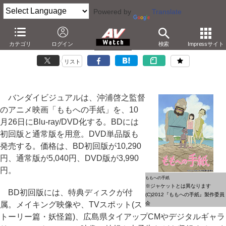
Powered by
Translate
「人狼」沖浦監督の新作「ももへの手紙」が10月BD化
カテゴリ
ログイン
検索
Impressサイト
－父を亡くした少女と奇妙な妖怪の物語
リスト
バンダイビジュアルは、沖浦啓之監督
のアニメ映画「ももへの手紙」を、10
月26日にBlu-ray/DVD化する。BDには
初回版と通常版を用意。DVD単品版も
発売する。価格は、BD初回版が10,290
円、通常版が5,040円、DVD版が3,990
円。
ももへの手紙
※ジャケットとは異なります
BD初回版には、特典ディスクが付
(C)2012『ももへの手紙』製作委員
属。メイキング映像や、TVスポット(ス
会
トーリー篇・妖怪篇)、広島県タイアップCMやデジタルギャラ