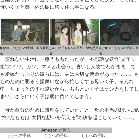
母いく子と瀬戸内の島に移り住む事になる。
(C)2012『ももへの手紙』製作委員
(C)2012『ももへの手紙』製作委員
(C)2012『ももへの手紙』
会
会
会
慣れない生活に戸惑うももだったが、不思議な妖怪“見守り
組”のイワ、カワ、マメと出会う。食いしん坊でわがまま、で
も愛嬌たっぷりの彼らには、実は大切な使命があった……。も
ものために明るく振舞いながら忙しくする母いく子。そんな
中、ちょっとのすれ違いから、ももといく子はケンカをしてし
まい、さらにいく子は病に倒れてしまう。
母が自分のために無理をしていたこと。母の本当の想いに気
づいたももは“大切な想いを伝える”奇跡を起こしていく……。
Amazonで購入
ももへの手紙
ももへの手紙
ももへの手紙