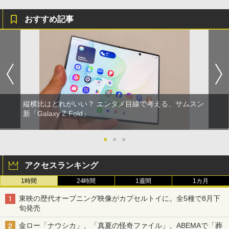
おすすめ記事
縦横比はどれがいい？ エンタメ目線で考える、サムスン
新「Galaxy Z Fold」
●
●
●
アクセスランキング
1時間
24時間
1週間
1カ月
東映の歴代オープニング映像がカプセルトイに。全5種で8月下
旬発売
金ロー「ナウシカ」、「真夏の怪奇ファイル」、ABEMAで「葬