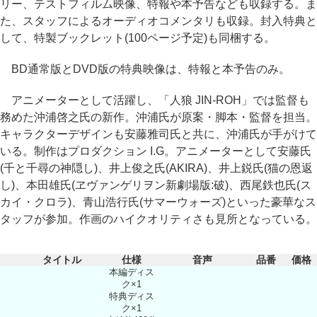
リー、テストフィルム映像、特報や本予告なども収録する。ま
た、スタッフによるオーディオコメンタリも収録。封入特典と
して、特製ブックレット(100ページ予定)も同梱する。
BD通常版とDVD版の特典映像は、特報と本予告のみ。
アニメーターとして活躍し、「人狼 JIN-ROH」では監督も
務めた沖浦啓之氏の新作。沖浦氏が原案・脚本・監督を担当。
キャラクターデザインも安藤雅司氏と共に、沖浦氏が手がけて
いる。制作はプロダクション I.G。アニメーターとして安藤氏
(千と千尋の神隠し)、井上俊之氏(AKIRA)、井上鋭氏(猫の恩返
し)、本田雄氏(ヱヴァンゲリヲン新劇場版:破)、西尾鉄也氏(ス
カイ・クロラ)、青山浩行氏(サマーウォーズ)といった豪華なス
タッフが参加。作画のハイクオリティさも見所となっている。
タイトル
仕様
音声
品番
価格
本編ディス
ク×1
特典ディス
ク×1