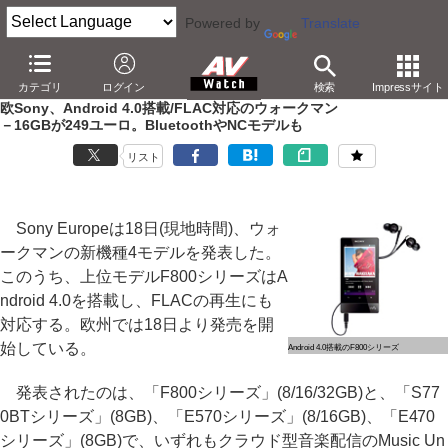
Powered by
Translate
AV Watch
製品
ポータブルオーディオ
ウォークマン
カテゴリ
ログイン
検索
Impressサイト
欧Sony、Android 4.0搭載/FLAC対応のウォークマン
－16GBが249ユーロ。BluetoothやNCモデルも
リスト
Sony Europeは18日(現地時間)、ウォ
ークマンの新機種4モデルを発表した。
このうち、上位モデルF800シリーズはA
ndroid 4.0を搭載し、FLACの再生にも
対応する。欧州では18日より発売を開
始している。
Android 4.0搭載のF800シリーズ
発表されたのは、「F800シリーズ」(8/16/32GB)と、「S77
0BTシリーズ」(8GB)、「E570シリーズ」(8/16GB)、「E470
シリーズ」(8GB)で、いずれもクラウド型音楽配信のMusic Un