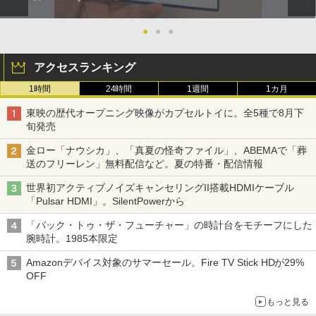
●
●
●
アクセスランキング
1時間
24時間
1週間
1カ月
東映の歴代オープニング映像がカプセルトイに。全5種で8月下
旬発売
金ロー「ナウシカ」、「真夏の怪奇ファイル」、ABEMAで「葬
送のフリーレン」無料配信など。夏の特番・配信情報
世界初アクティブノイズキャンセリングII搭載HDMIケーブル
「Pulsar HDMI」。SilentPowerから
「バック・トゥ・ザ・フューチャー」の時計台をモチーフにした
腕時計。1985本限定
Amazonデバイス対象のサマーセール。Fire TV Stick HDが29%
OFF
もっと見る