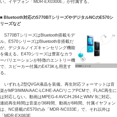
い。イヤフォン「MDR-EX0300E」が付属する。
■ Bluetooth対応のS770BTシリーズやデジタルNCのE570シ
リーズなど
S770BTシリーズはBluetooth搭載モデ
ル。E570シリーズはBluetooth非搭載だ
が、デジタルノイズキャンセリング機能
を備える。E470シリーズは豊富なカラ
ーバリエーションが特徴のエントリー機
で、スピーカー付属のE473Kも用意す
S770BTシリーズ
る。
いずれも2型QVGA液晶を装備。再生対応フォーマットは音
楽がMP3/WMA/AAC-LC/HE-AAC/リニアPCMで、FLAC再生に
は対応しない。動画はMPEG-4 AVC/H.264とWMV 9に対応。
連続再生時間は音楽が36時間、動画が6時間。付属イヤフォン
は、NC搭載のE570のみ「MDR-NC033E」で、それ以外は
「MDR-EX083E