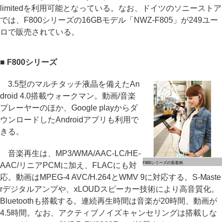
limitedを利用可能となっている。なお、ドイツのソニーストア
では、F800シリーズの16GBモデル「NWZ-F805」が249ユー
ロで販売されている。
■ F800シリーズ
3.5型のマルチタッチ液晶を備えたAn
droid 4.0搭載ウォークマン。動画/音楽
プレーヤーのほか、Google playからダ
ウンロードしたAndroidアプリも利用で
きる。
音楽再生は、MP3/WMA/AAC-LC/HE-
F800シリーズの装着例
AAC/リニアPCMに加え、FLACにも対
応。動画はMPEG-4 AVC/H.264とWMV 9に対応する。S-Maste
rデジタルアンプや、xLOUDスピーカー技術により高音質化。
Bluetoothも搭載する。連続再生時間は音楽が20時間、動画が
4.5時間。なお、アクティブノイズキャンセリングは搭載しな