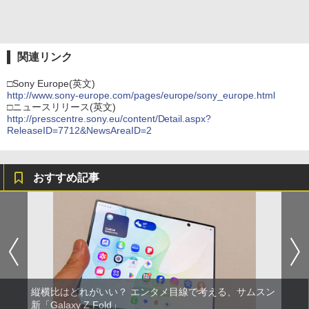
関連リンク
□Sony Europe(英文)
http://www.sony-europe.com/pages/europe/sony_europe.html
□ニュースリリース(英文)
http://presscentre.sony.eu/content/Detail.aspx?
ReleaseID=7712&NewsAreaID=2
おすすめ記事
縦横比はどれがいい？ エンタメ目線で考える、サムスン
新「Galaxy Z Fold」