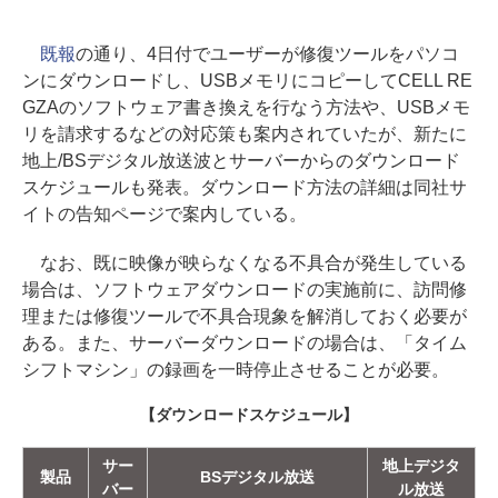
既報
の通り、4日付でユーザーが修復ツールをパソコ
ンにダウンロードし、USBメモリにコピーしてCELL RE
GZAのソフトウェア書き換えを行なう方法や、USBメモ
リを請求するなどの対応策も案内されていたが、新たに
地上/BSデジタル放送波とサーバーからのダウンロード
スケジュールも発表。ダウンロード方法の詳細は同社サ
イトの告知ページで案内している。
なお、既に映像が映らなくなる不具合が発生している
場合は、ソフトウェアダウンロードの実施前に、訪問修
理または修復ツールで不具合現象を解消しておく必要が
ある。また、サーバーダウンロードの場合は、「タイム
シフトマシン」の録画を一時停止させることが必要。
【ダウンロードスケジュール】
サー
地上デジタ
製品
BSデジタル放送
バー
ル放送