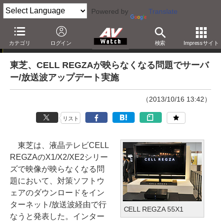
Powered by
Translate
ニュース
カテゴリ
ログイン
検索
Impressサイト
東芝、CELL REGZAが映らなくなる問題でサーバ
ー/放送波アップデート実施
（2013/10/16 13:42）
リスト
東芝は、液晶テレビCELL
REGZAのX1/X2/XE2シリー
ズで映像が映らなくなる問
題において、対策ソフトウ
ェアのダウンロードをイン
ターネット/放送波経由で行
CELL REGZA 55X1
なうと発表した。インター