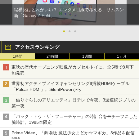
縦横比はどれがいい？ エンタメ目線で考える、サムスン
新「Galaxy Z Fold」
●
●
●
アクセスランキング
1時間
24時間
1週間
1カ月
東映の歴代オープニング映像がカプセルトイに。全5種で8月下
旬発売
世界初アクティブノイズキャンセリングII搭載HDMIケーブル
「Pulsar HDMI」。SilentPowerから
「借りぐらしのアリエッティ」日テレで今夜。3週連続ジブリの
第一夜
「バック・トゥ・ザ・フューチャー」の時計台をモチーフにした
腕時計。1985本限定
Prime Video、「劇場版 魔法少女まどか☆マギカ」3作品を配信
開始