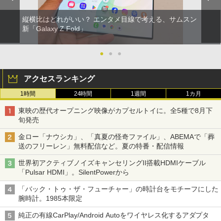
縦横比はどれがいい？ エンタメ目線で考える、サムスン
新「Galaxy Z Fold」
●
●
●
アクセスランキング
1時間
24時間
1週間
1カ月
東映の歴代オープニング映像がカプセルトイに。全5種で8月下
旬発売
金ロー「ナウシカ」、「真夏の怪奇ファイル」、ABEMAで「葬
送のフリーレン」無料配信など。夏の特番・配信情報
世界初アクティブノイズキャンセリングII搭載HDMIケーブル
「Pulsar HDMI」。SilentPowerから
「バック・トゥ・ザ・フューチャー」の時計台をモチーフにした
腕時計。1985本限定
純正の有線CarPlay/Android Autoをワイヤレス化するアダプタ