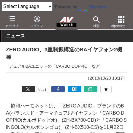
Powered by
Translate
AV Watch
製品
ヘッドフォン
カテゴリ
ログイン
検索
Impressサイト
ニュース
ZERO AUDIO、3重制振構造のBAイヤフォン2機
種
デュアルBAユニットの「CARBO DOPPIO」など
（2013/10/23 13:17）
リスト
協和ハーモネットは、「ZERO AUDIO」ブランドのB
A(バランスド・アーマチュア)型イヤフォン「CARBO D
OPPIO(カルボドッピオ)」(ZH-BX700-CD)と「CARBO S
INGOLO(カルボシンゴロ)」(ZH-BX510-CS)を11月22日