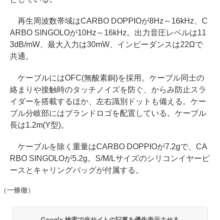
再生周波数帯域はCARBO DOPPIOが8Hz～16kHz、C
ARBO SINGOLOが10Hz～16kHz。出力音圧レベルは11
3dB/mW、最大入力は30mW、インピーダンスは22Ωで
共通。
ケーブルにはOFC(無酸素銅)を採用。ケーブル同士の
絡まりや接触時のタッチノイズを防ぐ、からみ防止スラ
イダーを搭載するほか、左右識別ドットも備える。ケー
ブル分岐部にはブランドロゴを配置している。ケーブル
長は1.2m(Y型)。
ケーブルを除く重量はCARBO DOPPIOが7.2gで、CA
RBO SINGOLOが5.2g。S/M/Lサイズのシリコンイヤーピ
ースとキャリングバッグが付属する。
（一條徹）
Google 検索で当サイトの記事を優先表示させる