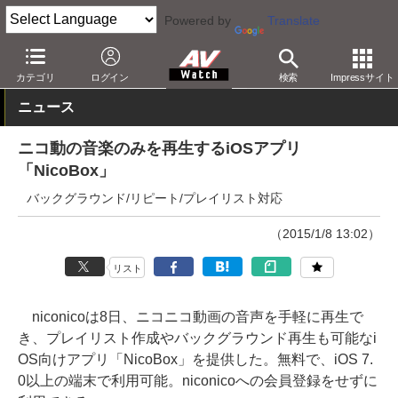
Powered by
Translate
AV Watch
製品
アプリ/ソフトウェア
カテゴリ
ログイン
検索
Impressサイト
ニュース
ニコ動の音楽のみを再生するiOSアプリ
「NicoBox」
バックグラウンド/リピート/プレイリスト対応
（2015/1/8 13:02）
リスト
niconicoは8日、ニコニコ動画の音声を手軽に再生で
き、プレイリスト作成やバックグラウンド再生も可能なi
OS向けアプリ「NicoBox」を提供した。無料で、iOS 7.
0以上の端末で利用可能。niconicoへの会員登録をせずに