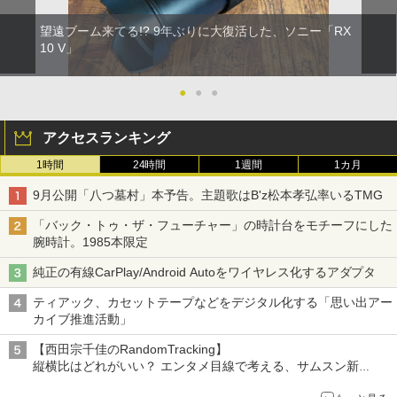
望遠ブーム来てる!? 9年ぶりに大復活した、ソニー「RX
10 V」
●
●
●
アクセスランキング
1時間
24時間
1週間
1カ月
9月公開「八つ墓村」本予告。主題歌はB'z松本孝弘率いるTMG
「バック・トゥ・ザ・フューチャー」の時計台をモチーフにした
腕時計。1985本限定
純正の有線CarPlay/Android Autoをワイヤレス化するアダプタ
ティアック、カセットテープなどをデジタル化する「思い出アー
カイブ推進活動」
【西田宗千佳のRandomTracking】
縦横比はどれがいい？ エンタメ目線で考える、サムスン新
「Galaxy Z Fold」