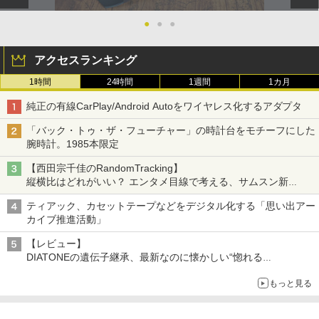
●
●
●
アクセスランキング
1時間
24時間
1週間
1カ月
純正の有線CarPlay/Android Autoをワイヤレス化するアダプタ
「バック・トゥ・ザ・フューチャー」の時計台をモチーフにした
腕時計。1985本限定
【西田宗千佳のRandomTracking】
縦横比はどれがいい？ エンタメ目線で考える、サムスン新
「Galaxy Z Fold」
ティアック、カセットテープなどをデジタル化する「思い出アー
カイブ推進活動」
【レビュー】
DIATONEの遺伝子継承、最新なのに懐かしい“惚れる
音”Tecnologia e Cuore「DS-TC52B」を聴く
もっと見る