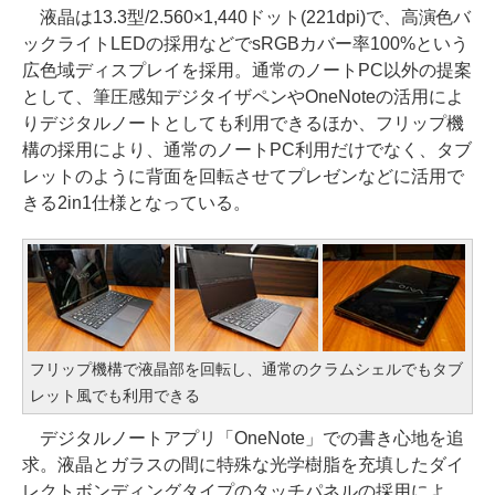
液晶は13.3型/2.560×1,440ドット(221dpi)で、高演色バ
ックライトLEDの採用などでsRGBカバー率100%という
広色域ディスプレイを採用。通常のノートPC以外の提案
として、筆圧感知デジタイザペンやOneNoteの活用によ
りデジタルノートとしても利用できるほか、フリップ機
構の採用により、通常のノートPC利用だけでなく、タブ
レットのように背面を回転させてプレゼンなどに活用で
きる2in1仕様となっている。
フリップ機構で液晶部を回転し、通常のクラムシェルでもタブ
レット風でも利用できる
デジタルノートアプリ「OneNote」での書き心地を追
求。液晶とガラスの間に特殊な光学樹脂を充填したダイ
レクトボンディングタイプのタッチパネルの採用によ