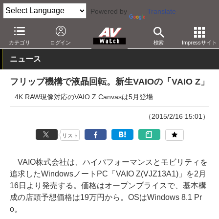
Powered by
Translate
AV Watch
製品
パソコン
カテゴリ
ログイン
検索
Impressサイト
ニュース
フリップ機構で液晶回転。新生VAIOの「VAIO Z」
4K RAW現像対応のVAIO Z Canvasは5月登場
（2015/2/16 15:01）
リスト
VAIO株式会社は、ハイパフォーマンスとモビリティを
追求したWindowsノートPC「VAIO Z(VJZ13A1)」を2月
16日より発売する。価格はオープンプライスで、基本構
成の店頭予想価格は19万円から。OSはWindows 8.1 Pr
o。