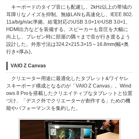
キーボードのタイプ音にも配慮し、2kHz以上の帯域の
耳障りなノイズを抑制。無線LANも高速化し、IEEE 802.
11a/b/g/n/ac準拠。給電対応のUSB 3.0×1やUSB 3.0×1、
HDMI出力などを装備する。スピーカーも音圧を大幅に
向上し、プレゼン時に部屋の隅々まで音が行き渡るよう
設計した。外形寸法は324.2×215.3×15～16.8mm(幅×奥
行き×厚み)。
VAIO Z Canvas
クリエーター用途に最適化したタブレット&ワイヤレ
スキーボード構成となるのが「VAIO Z Canvas」。Wind
ows 8 Proを搭載したクリエイティブなタブレットと位置
づけ、「デスク外でクリエーターが創作する」ための機
能やパフォーマンスを集約した。