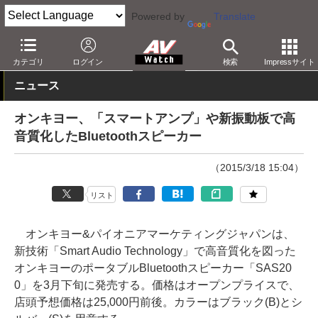
Powered by
Translate
AV Watch
製品
Bluetoothスピーカー
カテゴリ
ログイン
検索
Impressサイト
ニュース
オンキヨー、「スマートアンプ」や新振動板で高
音質化したBluetoothスピーカー
（2015/3/18 15:04）
リスト
オンキヨー&パイオニアマーケティングジャパンは、
新技術「Smart Audio Technology」で高音質化を図った
オンキヨーのポータブルBluetoothスピーカー「SAS20
0」を3月下旬に発売する。価格はオープンプライスで、
店頭予想価格は25,000円前後。カラーはブラック(B)とシ