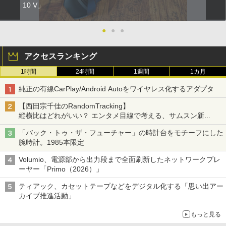
10 V」
●
●
●
アクセスランキング
1時間
24時間
1週間
1カ月
純正の有線CarPlay/Android Autoをワイヤレス化するアダプタ
【西田宗千佳のRandomTracking】
縦横比はどれがいい？ エンタメ目線で考える、サムスン新
「Galaxy Z Fold」
「バック・トゥ・ザ・フューチャー」の時計台をモチーフにした
腕時計。1985本限定
Volumio、電源部から出力段まで全面刷新したネットワークプレ
ーヤー「Primo（2026）」
ティアック、カセットテープなどをデジタル化する「思い出アー
カイブ推進活動」
もっと見る