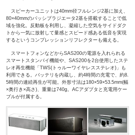
スピーカーユニットは40mm径フルレンジ2基に加え、
80×40mmのパッシブラジエータ2基を搭載することで低
域を強化。反動板を利用し、凝縮した空気をサイドダク
トから一気に放射して量感とスピード感ある低音を実現
するというコンプレッションリフレクターも備える。
スマートフォンなどからSAS200の電源を入れられる
スマートスタンバイ機能や、SAS200を2台使用したステ
レオ再生機能「TWS(トゥルーワイヤレスステレオ)」も
利用できる。バッテリを内蔵し、約4時間の充電で、約8.
5時間の連続再生が可能。外形寸法は180×59×53.5mm(幅
×奥行き×高さ)、重量は740g。ACアダプタと充電用ケー
ブルが付属する。