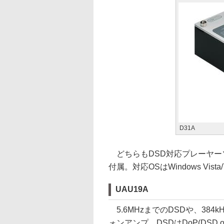
D31A
どちらもDSD対応プレーヤーソフト「
付属。対応OSはWindows Vista/7
UAU19A
5.6MHzまでのDSDや、384kH
ォンアンプ。DSDはDoP(DSD o