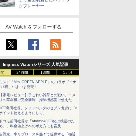
クプレーヤー
「Primo（2026）」
AV Watch をフォローする
Impress Watchシリーズ 人気記事
時間
24時間
1週間
1カ月
ミスド「Mrs. GREEN APPLE」のコラボドーナ
ツ4種、いよいよ発売！
【家電レビュー】手ごわい雑草との戦い、コメ
リの草刈機で完全勝利 掃除機感覚で使えた
NTT島田社長、ソフトバンクのセブン出資に「d
ポイント使えるようにして」
ドコモ前田社長が「ahamo40GB化は検証のた
め」、料金値上げへの考え方にも言及
吉野家、牛リブロースを熱々で提供する「極旨