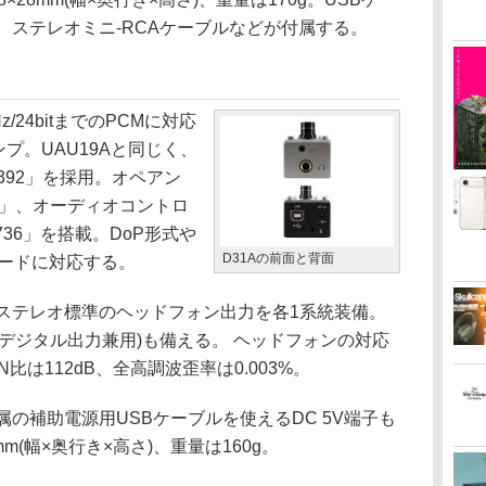
、ステレオミニ-RCAケーブルなどが付属する。
z/24bitまでのPCMに対応
ンプ。UAU19Aと同じく、
392」を採用。オペアン
80」、オーディオコントロ
VT1736」を搭載。DoP形式や
D31Aの前面と背面
他モードに対応する。
ステレオ標準のヘッドフォン出力を各1系統装備。
デジタル出力兼用)も備える。 ヘッドフォンの対応
N比は112dB、全高調波歪率は0.003%。
の補助電源用USBケーブルを使えるDC 5V端子も
9mm(幅×奥行き×高さ)、重量は160g。