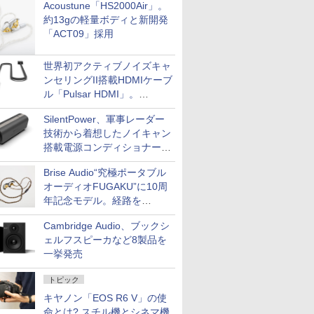
Acoustune「HS2000Air」。
約13gの軽量ボディと新開発
「ACT09」採用
世界初アクティブノイズキャ
ンセリングII搭載HDMIケーブ
ル「Pulsar HDMI」。
SilentPowerから
SilentPower、軍事レーダー
技術から着想したノイキャン
搭載電源コンディショナー
「AC iPurifier2」
Brise Audio“究極ポータブル
オーディオFUGAKU”に10周
年記念モデル。経路を
NISHIKIで統一。400万円
Cambridge Audio、ブックシ
ェルフスピーカなど8製品を
一挙発売
トピック
キヤノン「EOS R6 V」の使
命とは? スチル機とシネマ機