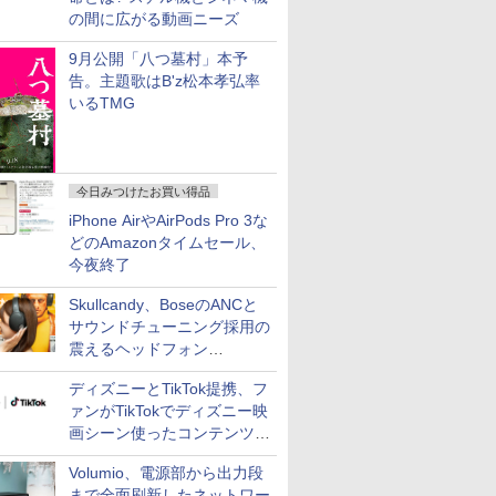
の間に広がる動画ニーズ
9月公開「八つ墓村」本予
告。主題歌はB'z松本孝弘率
いるTMG
今日みつけたお買い得品
iPhone AirやAirPods Pro 3な
どのAmazonタイムセール、
今夜終了
Skullcandy、BoseのANCと
サウンドチューニング採用の
震えるヘッドフォン
「Crusher 1080 ANC」
ディズニーとTikTok提携、フ
ァンがTikTokでディズニー映
画シーン使ったコンテンツ制
作、Disney+にも配信
Volumio、電源部から出力段
まで全面刷新したネットワー