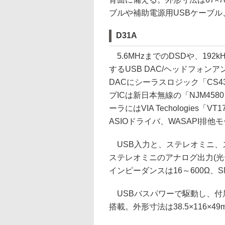
ブルや補助電源用USBケーブル
D31A
5.6MHzまでのDSDや、192kH
するUSB DAC/ヘッドフォンア
DACにシーラスロジック「CS4
プICは新日本無線の「NJM45
ーラにはVIA Techologies「
ASIOドライバ、WASAPI排
USB入力と、ステレオミニ、
ステレオミニのアナログ出力(光
インピーダンスは16～600Ω、S
USBバスパワーで駆動し、付属
搭載。外形寸法は38.5×116×4