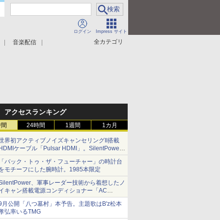
ログイン
Impress サイト
全カテゴリ
音楽配信
アクセスランキング
時間
24時間
1週間
1カ月
世界初アクティブノイズキャンセリングII搭載
HDMIケーブル「Pulsar HDMI」。SilentPower
から
「バック・トゥ・ザ・フューチャー」の時計台
をモチーフにした腕時計。1985本限定
SilentPower、軍事レーダー技術から着想したノ
イキャン搭載電源コンディショナー「AC
iPurifier2」
9月公開「八つ墓村」本予告。主題歌はB'z松本
孝弘率いるTMG