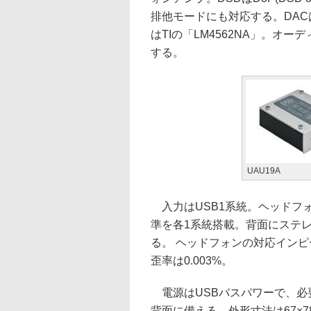
排他モードにも対応する。DACは
はTIの「LM4562NA」。オーデ
する。
UAU19A
入力はUSB1系統。ヘッドフ
準を各1系統搭載。背面にステレ
る。 ヘッドフォンの対応インピー
歪率は0.003%。
電源はUSBバスパワーで、必要
背面に備える。外形寸法は67×78