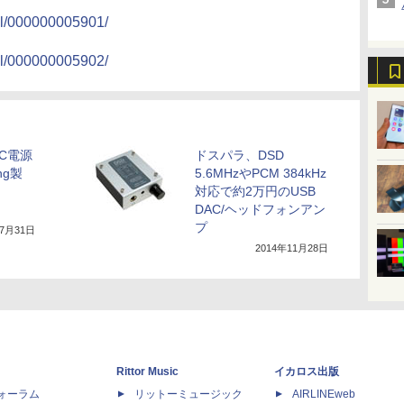
il/000000005901/
il/000000005902/
C電源
ドスパラ、DSD
ng製
5.6MHzやPCM 384kHz
対応で約2万円のUSB
DAC/ヘッドフォンアン
プ
年7月31日
2014年11月28日
Rittor Music
イカロス出版
dフォーラム
リットーミュージック
AIRLINEweb