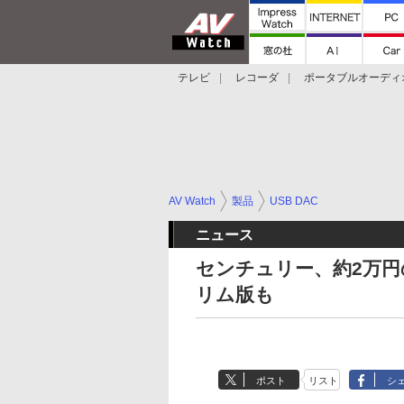
テレビ
レコーダ
ポータブルオーディ
スマートスピーカー
デジカメ
プロジ
AV Watch
製品
USB DAC
ニュース
センチュリー、約2万円の
リム版も
ポスト
リスト
シ