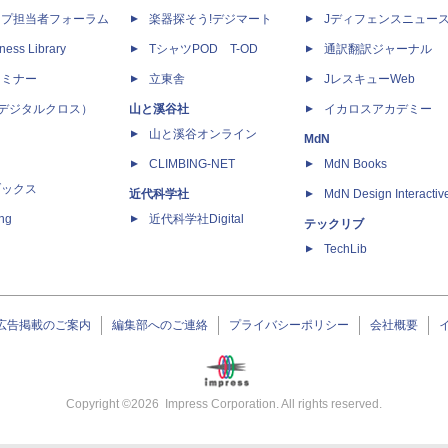
ップ担当者フォーラム
楽器探そう!デジマート
Jディフェンスニュー
ness Library
TシャツPOD T-OD
通訳翻訳ジャーナル
セミナー
立東舎
JレスキューWeb
 X（デジタルクロス）
山と溪谷社
イカロスアカデミー
山と溪谷オンライン
MdN
CLIMBING-NET
MdN Books
ブックス
近代科学社
MdN Design Interactiv
ing
近代科学社Digital
テックリブ
TechLib
広告掲載のご案内
編集部へのご連絡
プライバシーポリシー
会社概要
Copyright ©
2026
Impress Corporation. All rights reserved.