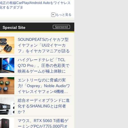
純正の有線CarPlay/Android Autoをワイヤレス
化するアダプタ
もっと見る
Special Site
SOUNDPEATSのイヤカフ型
イヤフォン「UU2イヤーカ
フ」をイヤカフマニアが語る
ハイグレードテレビ「TCL
Q7D Pro」。圧巻の色彩美で
映画＆ゲームが極上体験に
エントリーなのに脅威の実
力!「Osprey」Noble Audioワ
イヤレスイヤフォン4機種を
一気に聴く
総合オーディオブランドに進
化するSHANLINGとは何者
か？
マウス、RTX 5060 Ti搭載ゲ
ーミングPCが7万5,000円オ