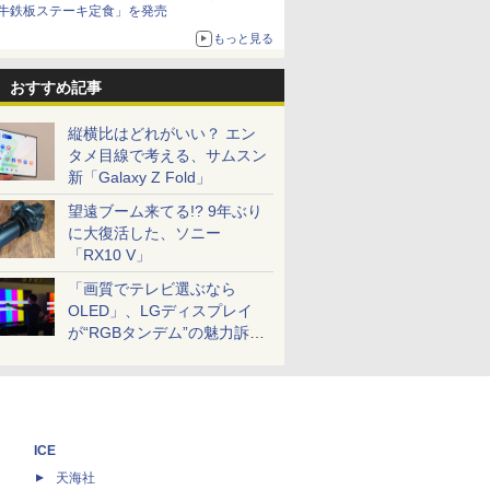
牛鉄板ステーキ定食」を発売
もっと見る
おすすめ記事
縦横比はどれがいい？ エン
タメ目線で考える、サムスン
新「Galaxy Z Fold」
望遠ブーム来てる!? 9年ぶり
に大復活した、ソニー
「RX10 V」
「画質でテレビ選ぶなら
OLED」、LGディスプレイ
が“RGBタンデム”の魅力訴
求。液晶とのガチ比較も
ICE
天海社