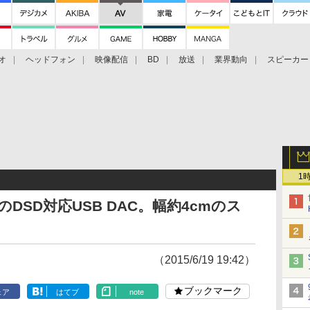
オ
ヘッドフォン
映像配信
BD
放送
業界動向
スピーカー
ェクタ
PS4
BDプレーヤー
映像配信
BD
1
DSD対応USB DAC。幅約4cmのス
（2015/6/19 19:42）
ブックマーク
ェア
はてブ
note