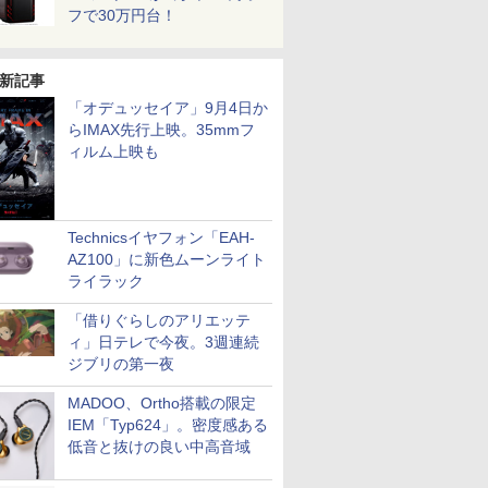
フで30万円台！
新記事
「オデュッセイア」9月4日か
らIMAX先行上映。35mmフ
ィルム上映も
Technicsイヤフォン「EAH-
AZ100」に新色ムーンライト
ライラック
「借りぐらしのアリエッテ
ィ」日テレで今夜。3週連続
ジブリの第一夜
MADOO、Ortho搭載の限定
IEM「Typ624」。密度感ある
低音と抜けの良い中高音域