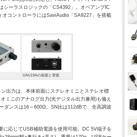
シーラスロジックの「CS4392」。オペアンプIC
ィオコントローラにはSaviAudio「SA9227」を搭載
UAU19Aの前面と背面
ォン出力は、本体前面にステレオミニとステレオ標
オミニのアナログ出力(光デジタル出力兼用)も備え
ダンスは16～600Ω。SN比は112dBで、全高調波
に応じてUSB補助電源を使用可能。DC 5V端子を
×28mm(幅×奥行き×高さ)、重量は170g。USBケー