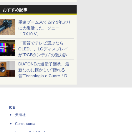
おすすめ記事
望遠ブーム来てる!? 9年ぶり
に大復活した、ソニー
「RX10 V」
「画質でテレビ選ぶなら
OLED」、LGディスプレイ
が“RGBタンデム”の魅力訴
求。液晶とのガチ比較も
DIATONEの遺伝子継承、最
新なのに懐かしい“惚れる
音”Tecnologia e Cuore「DS-
TC52B」を聴く
ICE
天海社
ス
Comic curea