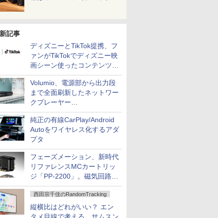
新記事
ディズニーとTikTok提携、フ
ァンがTikTokでディズニー映
画シーン使ったコンテンツ制
作、Disney+にも配信
Volumio、電源部から出力段
まで全面刷新したネットワー
クプレーヤー
「Primo（2026）」
純正の有線CarPlay/Android
Autoをワイヤレス化するアダ
プタ
フェーズメーション、新時代
リファレンスMCカートリッ
ジ「PP-2200」。磁気回路や
ハウジングを根本から見直し
西田宗千佳のRandomTracking
縦横比はどれがいい？ エン
タメ目線で考える、サムスン