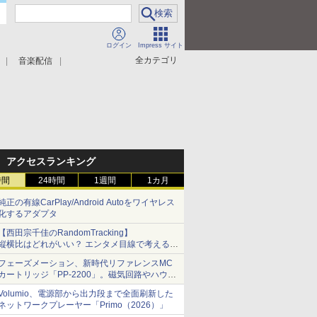
ログイン
Impress サイト
全カテゴリ
音楽配信
アクセスランキング
時間
24時間
1週間
1カ月
純正の有線CarPlay/Android Autoをワイヤレス
化するアダプタ
【西田宗千佳のRandomTracking】
縦横比はどれがいい？ エンタメ目線で考える、
サムスン新「Galaxy Z Fold」
フェーズメーション、新時代リファレンスMC
カートリッジ「PP-2200」。磁気回路やハウジ
ングを根本から見直し
Volumio、電源部から出力段まで全面刷新した
ネットワークプレーヤー「Primo（2026）」