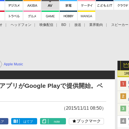
オ
ヘッドフォン
映像配信
BD
放送
業界動向
スピーカー
ェクタ
PS4
BDプレーヤー
映像配信
BD
Apple Music
1
oidアプリがGoogle Playで提供開始。ベ
（2015/11/11 08:50）
ブックマーク
ェア
はてブ
note