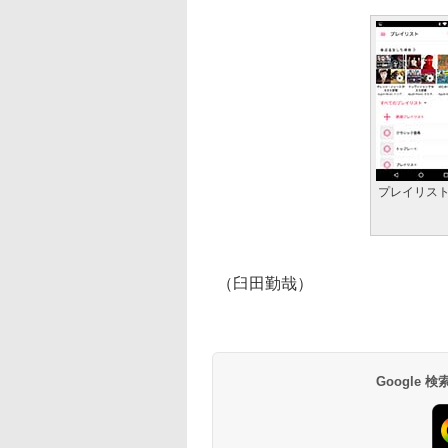
プレイリス
（臼田勤哉）
Google