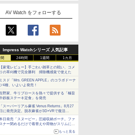
AV Watch をフォローする
Impress Watchシリーズ 人気記事
時間
24時間
1週間
1カ月
【家電レビュー】手ごわい雑草との戦い、コメ
リの草刈機で完全勝利 掃除機感覚で使えた
ミスド「Mrs. GREEN APPLE」のコラボドーナ
ツ4種、いよいよ発売！
吉野家、牛リブロースを熱々で提供する「極旨
牛鉄板ステーキ定食」を発売
「スーパーリアル麻雀 Venus Returns」8月27
日に発売決定。脱衣麻雀が3D×VRで復活
発売から2週間は20%オフになるセールが実施
本日発売「スヌーピー」圧縮収納ポーチ。ファ
スナー閉めるだけで着替えや荷物がスリムにま
とまる
もっと見る