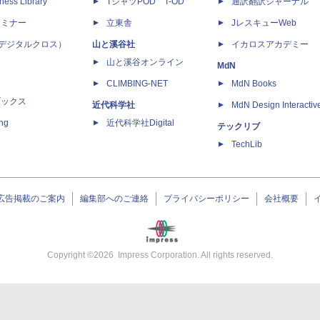
ness Library
TシャツPOD T-OD
通訳翻訳ジャーナル
セミナー
立東舎
JレスキューWeb
 X（デジタルクロス）
山と溪谷社
イカロスアカデミー
山と溪谷オンライン
MdN
CLIMBING-NET
MdN Books
ブックス
近代科学社
MdN Design Interactiv
ing
近代科学社Digital
テックリブ
TechLib
広告掲載のご案内
編集部へのご連絡
プライバシーポリシー
会社概要
Copyright ©
2026
Impress Corporation. All rights reserved.