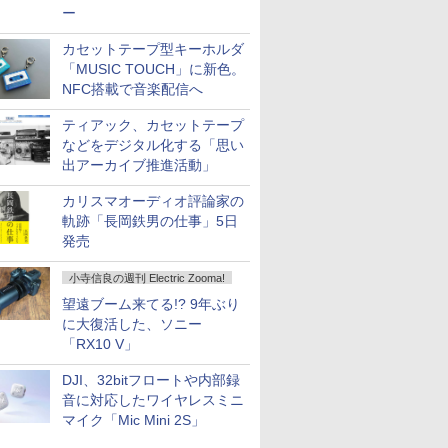
ー
カセットテープ型キーホルダ
「MUSIC TOUCH」に新色。
NFC搭載で音楽配信へ
ティアック、カセットテープ
などをデジタル化する「思い
出アーカイブ推進活動」
カリスマオーディオ評論家の
軌跡「長岡鉄男の仕事」5日
発売
小寺信良の週刊 Electric Zooma!
望遠ブーム来てる!? 9年ぶり
に大復活した、ソニー
「RX10 V」
DJI、32bitフロートや内部録
音に対応したワイヤレスミニ
マイク「Mic Mini 2S」