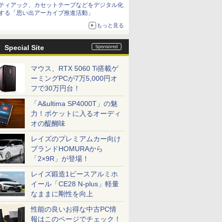
ティアック、カセットテープなどをデジタル化
する「思い出アーカイブ推進活動」
もっと見る
Special Site
マウス、RTX 5060 Ti搭載ゲ
ーミングPCが7万5,000円オ
フで30万円台！
「A&ultima SP4000T」の魅
力！ポケットに入るオーディ
オの醍醐味
レイズのプレミアムカー向け
ブランドHOMURAから
「2×9R」が登場！
レイズ鍛造1ピースアルミホ
イール「CE28 N-plus」軽量
なままに剛性を向上
性能の良いお得な中古PC情
報はこのページでチェック！