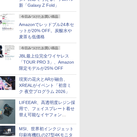
新「Galaxy Z Fold」
今日みつけたお買い得品
Amazonでレッドブル24本セ
ットが20% OFF。炭酸水や
麦茶も低価格
今日みつけたお買い得品
JBL最上位完全ワイヤレス
「TOUR PRO 3」、Amazon
限定モデルが25% OFF
現実の花火とARが融合、
XREALがイベント「初音ミ
ク 夜空プログラム 2026」
LIFEEAR、高透明度レジン採
用で、フェイスプレート着せ
替え可能なイヤフォン
「Nova Shell」
MSI、世界初インクジェット
印刷有機ELの27型4Kモニタ