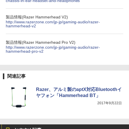
chassis-in-ear-headset-and-headphones
製品情報(Razer Hammerhead V2)
http://www.razerzone.com/jp-jp/gaming-audio/razer-
hammerhead-v2
製品情報(Razer Hammerhead Pro V2)
http://www.razerzone.com/jp-jp/gaming-audio/razer-
hammerhead-pro-v2
関連記事
Razer、アルミ製のaptX対応Bluetoothイ
ヤフォン「Hammerhead BT」
2017年9月22日