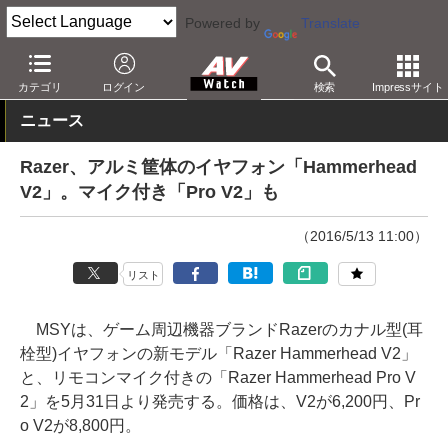
Powered by
Translate
AV Watch
製品
ヘッドフォン
その他
カテゴリ
ログイン
検索
Impressサイト
ニュース
Razer、アルミ筐体のイヤフォン「Hammerhead
V2」。マイク付き「Pro V2」も
（2016/5/13 11:00）
リスト
MSYは、ゲーム周辺機器ブランドRazerのカナル型(耳
栓型)イヤフォンの新モデル「Razer Hammerhead V2」
と、リモコンマイク付きの「Razer Hammerhead Pro V
2」を5月31日より発売する。価格は、V2が6,200円、Pr
o V2が8,800円。