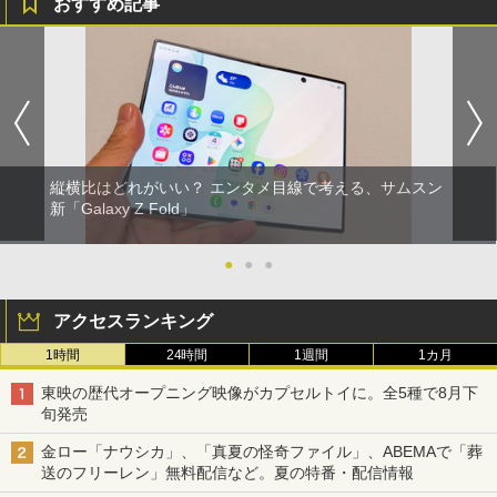
おすすめ記事
縦横比はどれがいい？ エンタメ目線で考える、サムスン
新「Galaxy Z Fold」
●
●
●
アクセスランキング
1時間
24時間
1週間
1カ月
東映の歴代オープニング映像がカプセルトイに。全5種で8月下
旬発売
金ロー「ナウシカ」、「真夏の怪奇ファイル」、ABEMAで「葬
送のフリーレン」無料配信など。夏の特番・配信情報