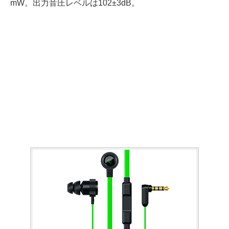
mW。出力音圧レベルは102±3dB。