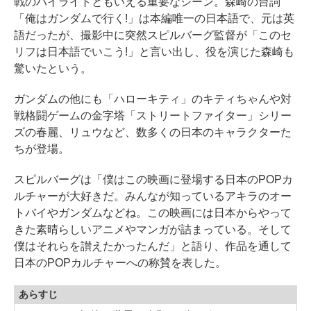
戦のハイライトともいえる重要なシーン。森崎の台詞
「俺はガンダムで行く!」は本編唯一の日本語で、元は英
語だったが、撮影中に突然スピルバーグ監督が「このセ
リフは日本語でいこう!」と言い出し、役を演じた森崎も
驚いたという。
ガンダムの他にも「ハローキティ」のキティちゃんや対
戦格闘ゲームの金字塔「ストリートファイター」シリー
ズの春麗、リュウなど、数多くの日本のキャラクターた
ちが登場。
スピルバーグは「僕はこの映画に登場する日本のPOPカ
ルチャーが大好きだ。みんなが知っているアキラのオー
トバイやガンダムなどね。この映画には日本からやって
きた素晴らしいアニメやマンガが詰まっている。そして
僕はそれらを讃えたかったんだ」と語り、作品を通して
日本のPOPカルチャーへの称賛を表した。
あらすじ