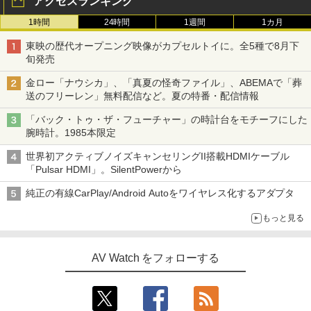
アクセスランキング
1時間
24時間
1週間
1カ月
東映の歴代オープニング映像がカプセルトイに。全5種で8月下
旬発売
金ロー「ナウシカ」、「真夏の怪奇ファイル」、ABEMAで「葬
送のフリーレン」無料配信など。夏の特番・配信情報
「バック・トゥ・ザ・フューチャー」の時計台をモチーフにした
腕時計。1985本限定
世界初アクティブノイズキャンセリングII搭載HDMIケーブル
「Pulsar HDMI」。SilentPowerから
純正の有線CarPlay/Android Autoをワイヤレス化するアダプタ
もっと見る
AV Watch をフォローする