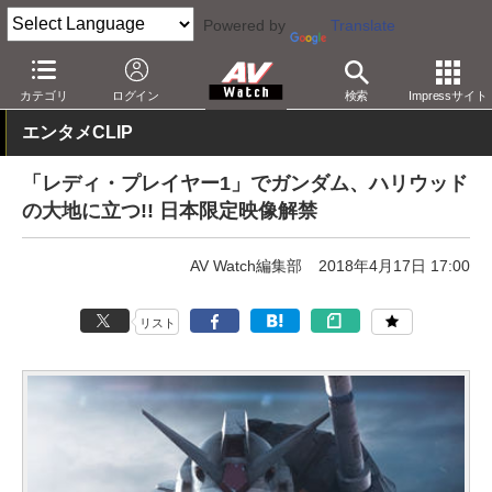
Powered by
Translate
AV Watch
コンテンツ・サービス
映画
映画作品
カテゴリ
ログイン
検索
Impressサイト
エンタメCLIP
「レディ・プレイヤー1」でガンダム、ハリウッド
の大地に立つ!! 日本限定映像解禁
AV Watch編集部
2018年4月17日 17:00
リスト