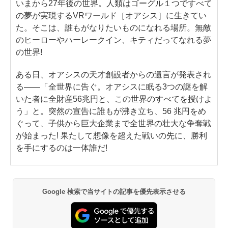
いまから27年後の世界。人類はゴーグル１つですべて
の夢が実現するVRワールド［オアシス］に生きてい
た。そこは、誰もがなりたいものになれる場所。無敵
のヒーローやハーレークイン、キティだってなれる夢
の世界!
ある日、オアシスの天才創設者からの遺言が発表され
る――「全世界に告ぐ。オアシスに眠る3つの謎を解
いた者に全財産56兆円と、この世界のすべてを授けよ
う」と。突然の宣告に誰もが沸き立ち、56 兆円をめ
ぐって、子供から巨大企業まで全世界の壮大な争奪戦
が始まった! 果たして想像を超えた戦いの先に、勝利
を手にするのは一体誰だ!
Google 検索で当サイトの記事を優先表示させる