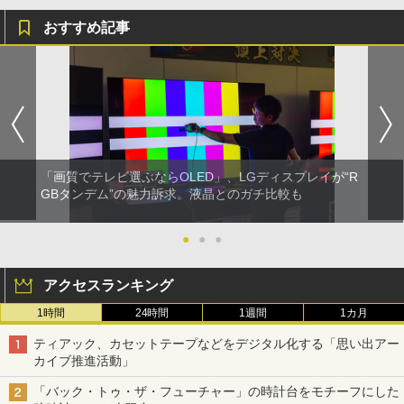
おすすめ記事
「画質でテレビ選ぶならOLED」、LGディスプレイが“R
GBタンデム”の魅力訴求。液晶とのガチ比較も
●
●
●
アクセスランキング
1時間
24時間
1週間
1カ月
ティアック、カセットテープなどをデジタル化する「思い出アー
カイブ推進活動」
「バック・トゥ・ザ・フューチャー」の時計台をモチーフにした