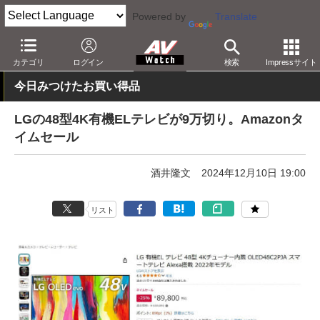
Powered by
Translate
AV Watch
動向
ショップ
セール
カテゴリ
ログイン
検索
Impressサイト
今日みつけたお買い得品
LGの48型4K有機ELテレビが9万切り。Amazonタ
イムセール
酒井隆文
2024年12月10日 19:00
リスト