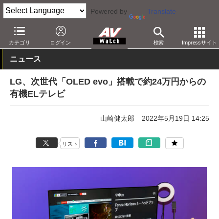
Powered by
Translate
AV Watch
製品
テレビ
LG
カテゴリ
ログイン
検索
Impressサイト
ニュース
LG、次世代「OLED evo」搭載で約24万円からの
有機ELテレビ
山崎健太郎
2022年5月19日 14:25
リスト