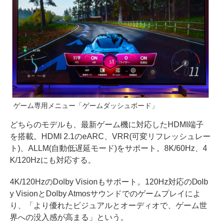
ゲーム専用メニュー「ゲームダッシュボード」
どちらのモデルも、最新ゲーム機に対応したHDMI端子
を搭載。HDMI 2.1のeARC、VRR(可変リフレッシュレー
ト)、ALLM(自動低遅延モード)をサポート。8K/60Hz、4
K/120Hzにも対応する。
4K/120HzのDolby Visionもサポート。120Hz対応のDolb
y VisionとDolby Atmosサウンドでのゲームプレイによ
り、「より優れたビジュアルとオーディオで、ゲーム世
界への没入感が高まる」という。