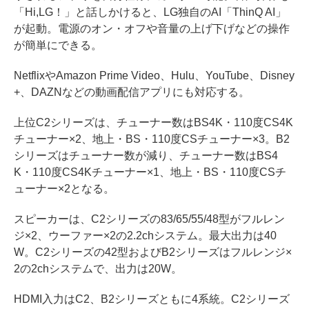
「Hi,LG！」と話しかけると、LG独自のAI「ThinQ AI」
が起動。電源のオン・オフや音量の上げ下げなどの操作
が簡単にできる。
NetflixやAmazon Prime Video、Hulu、YouTube、Disney
+、DAZNなどの動画配信アプリにも対応する。
上位C2シリーズは、チューナー数はBS4K・110度CS4K
チューナー×2、地上・BS・110度CSチューナー×3。B2
シリーズはチューナー数が減り、チューナー数はBS4
K・110度CS4Kチューナー×1、地上・BS・110度CSチ
ューナー×2となる。
スピーカーは、C2シリーズの83/65/55/48型がフルレン
ジ×2、ウーファー×2の2.2chシステム。最大出力は40
W。C2シリーズの42型およびB2シリーズはフルレンジ×
2の2chシステムで、出力は20W。
HDMI入力はC2、B2シリーズともに4系統。C2シリーズ