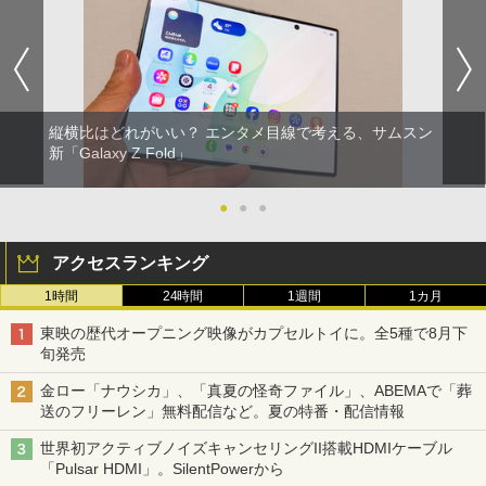
縦横比はどれがいい？ エンタメ目線で考える、サムスン
新「Galaxy Z Fold」
●
●
●
アクセスランキング
1時間
24時間
1週間
1カ月
東映の歴代オープニング映像がカプセルトイに。全5種で8月下
旬発売
金ロー「ナウシカ」、「真夏の怪奇ファイル」、ABEMAで「葬
送のフリーレン」無料配信など。夏の特番・配信情報
世界初アクティブノイズキャンセリングII搭載HDMIケーブル
「Pulsar HDMI」。SilentPowerから