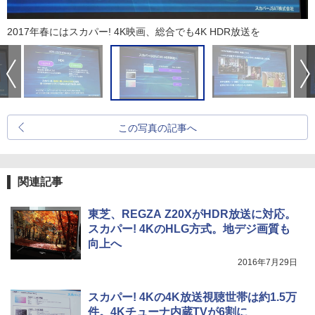
2017年春にはスカパー! 4K映画、総合でも4K HDR放送を
この写真の記事へ
関連記事
東芝、REGZA Z20XがHDR放送に対応。
スカパー! 4KのHLG方式。地デジ画質も
向上へ
2016年7月29日
スカパー! 4Kの4K放送視聴世帯は約1.5万
件。4Kチューナ内蔵TVが6割に