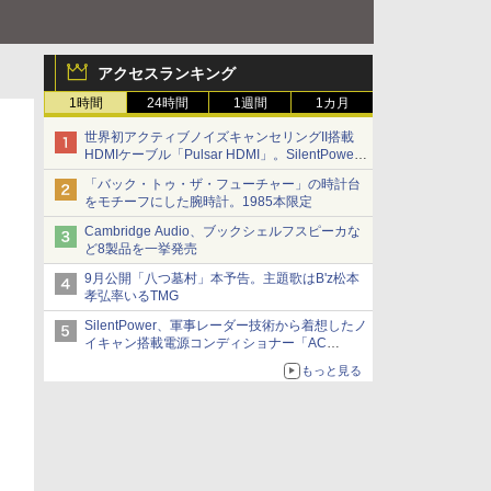
アクセスランキング
1時間
24時間
1週間
1カ月
世界初アクティブノイズキャンセリングII搭載
HDMIケーブル「Pulsar HDMI」。SilentPower
から
「バック・トゥ・ザ・フューチャー」の時計台
をモチーフにした腕時計。1985本限定
Cambridge Audio、ブックシェルフスピーカな
ど8製品を一挙発売
9月公開「八つ墓村」本予告。主題歌はB'z松本
孝弘率いるTMG
SilentPower、軍事レーダー技術から着想したノ
イキャン搭載電源コンディショナー「AC
iPurifier2」
もっと見る